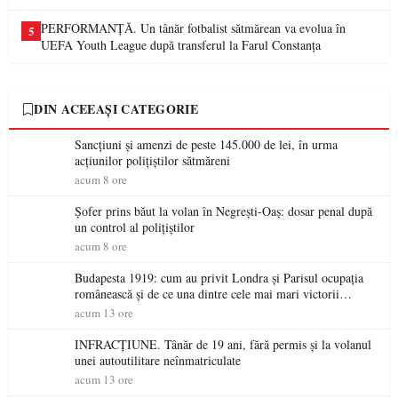
PERFORMANȚĂ. Un tânăr fotbalist sătmărean va evolua în
5
UEFA Youth League după transferul la Farul Constanța
DIN ACEEAȘI CATEGORIE
Sancțiuni și amenzi de peste 145.000 de lei, în urma
acțiunilor polițiștilor sătmăreni
acum 8 ore
Șofer prins băut la volan în Negrești-Oaș: dosar penal după
un control al polițiștilor
acum 8 ore
Budapesta 1919: cum au privit Londra și Parisul ocupația
românească și de ce una dintre cele mai mari victorii
militare ale României a devenit o controversă diplomatică
acum 13 ore
europeană ( partea a II-a)
INFRACȚIUNE. Tânăr de 19 ani, fără permis și la volanul
unei autoutilitare neînmatriculate
acum 13 ore