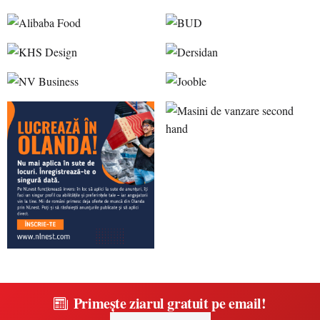
Primește ziarul gratuit pe email!