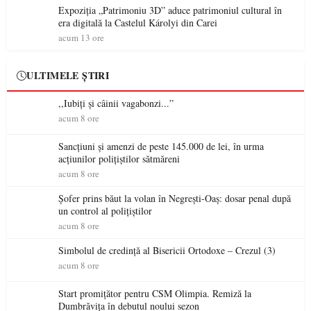
Expoziția „Patrimoniu 3D” aduce patrimoniul cultural în
era digitală la Castelul Károlyi din Carei
acum 13 ore
ULTIMELE ȘTIRI
,,Iubiți și câinii vagabonzi...”
acum 8 ore
Sancțiuni și amenzi de peste 145.000 de lei, în urma
acțiunilor polițiștilor sătmăreni
acum 8 ore
Șofer prins băut la volan în Negrești-Oaș: dosar penal după
un control al polițiștilor
acum 8 ore
Simbolul de credinţă al Bisericii Ortodoxe – Crezul (3)
acum 8 ore
Start promițător pentru CSM Olimpia. Remiză la
Dumbrăvița în debutul noului sezon