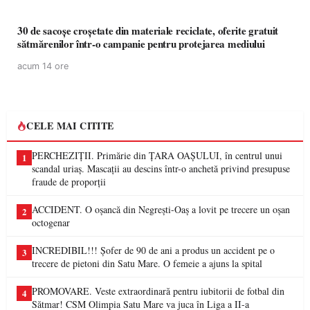
30 de sacoșe croșetate din materiale reciclate, oferite gratuit
sătmărenilor într-o campanie pentru protejarea mediului
acum 14 ore
CELE MAI CITITE
PERCHEZIȚII. Primărie din ȚARA OAȘULUI, în centrul unui
1
scandal uriaș. Mascații au descins într-o anchetă privind presupuse
fraude de proporții
ACCIDENT. O oșancă din Negrești-Oaș a lovit pe trecere un oșan
2
octogenar
INCREDIBIL!!! Șofer de 90 de ani a produs un accident pe o
3
trecere de pietoni din Satu Mare. O femeie a ajuns la spital
PROMOVARE. Veste extraordinară pentru iubitorii de fotbal din
4
Sătmar! CSM Olimpia Satu Mare va juca în Liga a II-a