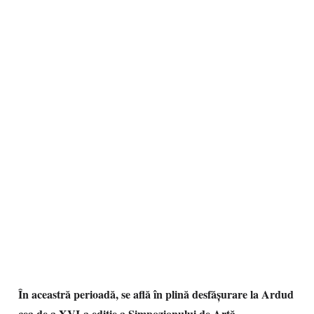
În aceastră perioadă, se află în plină desfăşurare la Ardud
cea de a XVI-a ediţie a Simpozionului de Artă