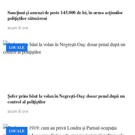
Sancțiuni și amenzi de peste 145.000 de lei, în urma acțiunilor
polițiștilor sătmăreni
acum 8 ore
LOCALE
Șofer prins băut la volan în Negrești-Oaș: dosar penal după un
control al polițiștilor
acum 8 ore
LOCALE