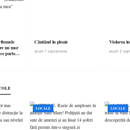
ribunele
Cântând în ploaie
Violarea in
care nu mor
acum 1 saptamana
acum 2 sap
ace parte
COLE
LOCALE
LOCALE