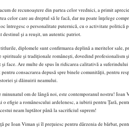
cum de recunoaştere din partea celor vrednici, a primit aprecieri
rtea celor care au dreptul să le facă, dar nu poate înţelege comp
loc întregesc o personalitate puternică, cu o activitate politică pr
t destinul şi a reuşit, un autentic patriot.
, titlurile, diplomele sunt confirmarea deplină a meritelor sale,
e spirituale şi tradiţionale româneşti, dovedind profesionalism ş
t şi face. Are multe de spus în ridicarea calitativă a suferindulu
it pentru consacrarea depusă spre binele comunităţii, pentru resp
storiei şi dăinuirii neamului.
e minunatul om de lângă noi, este contemporanul nostru! Ioan V
i o efigie a românescului ardelenesc, a iubirii pentru Ţară, pentr
cestui neam luptător până la sacrificiul suprem!
aţă pe Ioan Viman şi îl preţuiesc pentru dârzenia de bărbat, pent