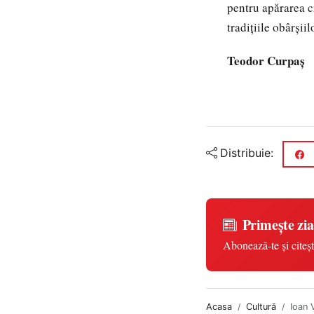
pentru apărarea cr
tradiţiile obârşii
Teodor Curpaş
Distribuie:
Primește zia
Abonează-te și citeșt
Acasa
Cultură
Ioan 