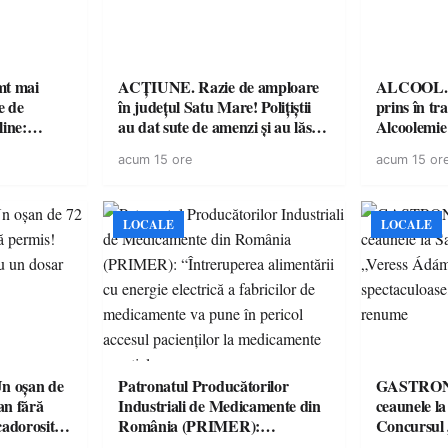
imt mai
ACȚIUNE. Razie de amploare
ALCOOL. Șo
e de
în județul Satu Mare! Polițiștii
prins în tr
line:
au dat sute de amenzi și au lăsat
Alcoolemie
lul RTP?
14 șoferi fără permis într-o
polițiști
acum 15 ore
acum 15 or
singură zi
LOCALE
LOCALE
 oșan de
Patronatul Producătorilor
GASTRONOMIE 
lan fără
Industriali de Medicamente din
ceaunele l
 cadorosit
România (PRIMER):
Concursul
“Întreruperea alimentării cu
revine cu 