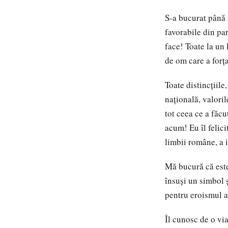
S-a bucurat până a
favorabile din pa
face! Toate la un 
de om care a forţa
Toate distincţiile
naţională, valoril
tot ceea ce a făcu
acum! Eu îl felic
limbii române, a i
Mă bucură că est
însuşi un simbol ş
pentru eroismul a
Îl cunosc de o vi