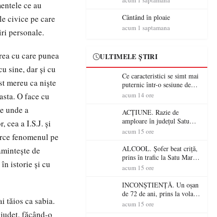
acum 1 saptamana
entele ce au
acesta face parte din viața
mea”
Cântând în ploaie
le civice pe care
acum 1 saptamana
iri personale.
area cu care punea
ULTIMELE ȘTIRI
u sine, dar şi cu
Ce caracteristici se simt mai
ost mereu ca nişte
puternic într-o sesiune de
distracție la sloturi online:
asta. O face cu
acum 14 ore
volatilitatea sau nivelul
de unde a
RTP?
ACȚIUNE. Razie de
amploare în județul Satu
 cea a I.S.J. şi
Mare! Polițiștii au dat sute
acum 15 ore
oarce fenomenul pe
de amenzi și au lăsat 14
șoferi fără permis într-o
ALCOOL. Șofer beat criță,
eaminteşte de
singură zi
prins în trafic la Satu Mare!
în istorie şi cu
Alcoolemie uriașă
acum 15 ore
descoperită de polițiști
INCONȘTIENȚĂ. Un oșan
de 72 de ani, prins la volan
i tăios ca sabia.
fără permis! Polițiștii l-au
acum 15 ore
cadorosit cu un dosar penal
n judeţ, făcând-o