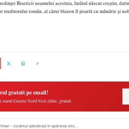
edinţei Bisericii neamului acestuia, întâiul născut creştin, datini
lor truditorului român, al cărui blazon îl poartă cu mândrie şi no
rul gratuit pe email!
i ziarul Gazeta Nord-Vest zilnic, gratuit.
Viman – cuvântul adevărului în apărarea isto...