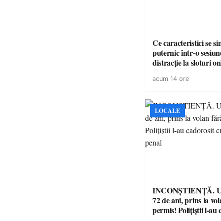
Ce caracteristici se s
puternic într-o sesiun
distracție la sloturi on
volatilitatea sau nive
acum 14 ore
LOCALE
INCONȘTIENȚĂ. Un
72 de ani, prins la vo
permis! Polițiștii l-au
cu un dosar penal