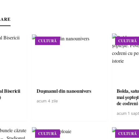
LARE
CULTURĂ
CULTURĂ
l Bisericii
Dușmanul din nanounivers
Bolda, satu
)
mai șopteșt
acum 4 zile
de codreni 
de istorie
acum 1 sap
CULTURĂ
CULTURĂ