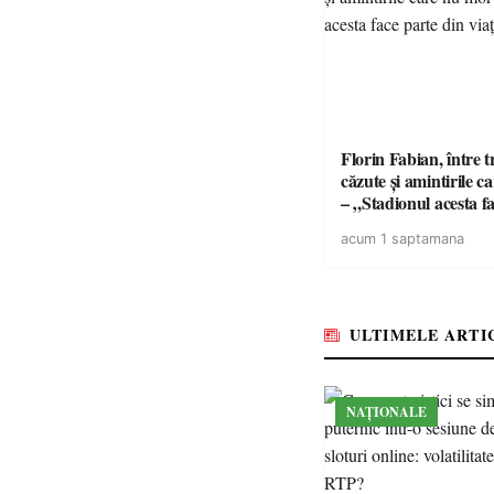
Florin Fabian, între t
căzute și amintirile 
– „Stadionul acesta f
din viața mea”
acum 1 saptamana
ULTIMELE ARTI
NAȚIONALE