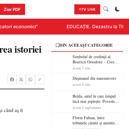
Ziar PDF
TV LIVE
atori economici”
EDUCAȚIE. Dezastru la Titluraz
ea istoriei
DIN ACEEAȘI CATEGORIE
Simbolul de credinţă al
Bisericii Ortodoxe – Crezul
(3)
acum 2 zile
Dușmanul din nanounivers
acum 4 zile
Bolda, satul în care timpul
încă mai șoptește. Povestea
unei vetre de codreni cu
acum 1 saptamana
i când aş fi
peste patru secole de istorie
Florin Fabian, între
tribunele căzute și amintirile
care nu mor – „Stadionul