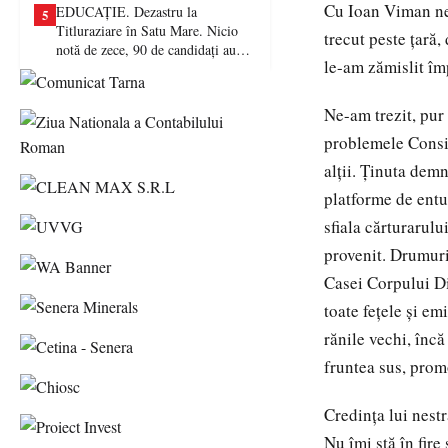
Cu Ioan Viman ne
EDUCAȚIE. Dezastru la
5
Titluraziare în Satu Mare. Nicio
trecut peste ţară
notă de zece, 90 de candidați au
le-am zămislit îm
picat examenul
Ne-am trezit, pur
problemele Consili
alţii. Ţinuta demn
platforme de entu
sfiala cărturarulu
provenit. Drumuril
Casei Corpului Di
toate feţele şi e
rănile vechi, încă
fruntea sus, prom
Credinţa lui nestr
Nu îmi stă în fire