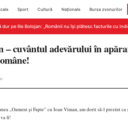
cale
Sport
Cultură
Naționale
Bursa zvonurilor
 pe Ilie Bolojan: „Românii nu își plătesc facturile cu indic
 – cuvântul adevărului în apărar
Române!
00
unea „Oameni şi Fapte” cu Ioan Viman, am dorit să-l prezint ca ş
 va fi!