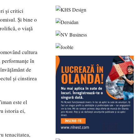
 şi critici
romisul. Şi bine o
olifică, o viaţă
 promovând cultura
i performanţe în
i învăţământ de
ectul şi cinstirea
iman este el
u istoria ei,
ru tenacitatea,