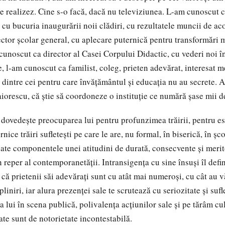
le realizez. Cine s-o facă, dacă nu televiziunea. L-am cunoscut c
 cu bucuria inaugurării noii clădiri, cu rezultatele muncii de ac
ctor şcolar general, cu aplecare puternică pentru transformări m
cunoscut ca director al Casei Corpului Didactic, cu vederi noi î
, l-am cunoscut ca familist, coleg, prieten adevărat, interesat m
l dintre cei pentru care învăţământul şi educaţia nu au secrete. 
iorescu, că ştie să coordoneze o instituţie ce numără şase mii de
 dovedeşte preocuparea lui pentru profunzimea trăirii, pentru es
nice trăiri sufleteşti pe care le are, nu formal, în biserică, în şco
toate componentele unei atitudini de durată, consecvente şi merit
reper al contemporanetăţii. Intransigenţa cu sine însuşi îl defin
şa că prietenii săi adevăraţi sunt cu atât mai numeroşi, cu cât au v
iniri, iar alura prezenţei sale te scrutează cu seriozitate şi sufl
 lui în scena publică, polivalenţa acţiunilor sale şi pe tărâm cul
oate sunt de notorietate incontestabilă.