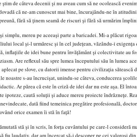
 ştim de câteva decenii şi nu aveau cum să ne ocolească evenim
, dovadă că ne-am cunoscut mai bine, încurajându-ne în atitudini
preună, fără să ţinem seamă de riscuri şi fără să urmărim împlin
 şi simplu, mereu pe aceeaşi parte a baricadei. Mi-a plăcut rigo
ului local şi-l urmăresc şi în cel judeţean, văzându-i exigenţa c
ă, inflaţiile de idei bune pentru învăţământ şi colectivitate au f
ziasm. Are reflexul său spre lumea începutului său în lumea ace
i aplecat pe slove, cu datorii imense pentru civilizaţia sătească 
e noastre s-au încrucişat, unindu-se câteva, conducerea şcolilor,
dactic. Ar părea că este în criză de idei dar nu este aşa. El înt
mite ipoteze, caută soluţii şi aduce mereu proiecte îndrăzneţe. R
 nevindecate, dată fiind temeinica pregătire profesională, doctor 
ovând orice examen îi stă în faţă!
ămutată stă şi în scris, în forţa cuvântului pe care-l consideră ma
 să fiu laudativ, dar am încercat să-i descoper pe cei valoroşi di