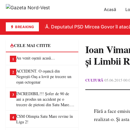
Acasă
Lo
REPLICĂ. Deputatul PSD Mircea Govor îl atacă dur
BREAKING
Ioan Viman
CELE MAI CITITE
şi Limbii 
Au venit oșenii acasă…
1
ACCIDENT. O oșancă din
2
Negrești-Oaș a lovit pe trecere un
CULTURĂ
05.06.2015 00:
•
oșan octogenar
INCREDIBIL!!! Șofer de 90 de
3
ani a produs un accident pe o
trecere de pietoni din Satu Mare. O
femeie a ajuns la spital
Fără a face emisi
CSM Olimpia Satu Mare revine în
4
realizat-o. Şi asta
Liga 2!