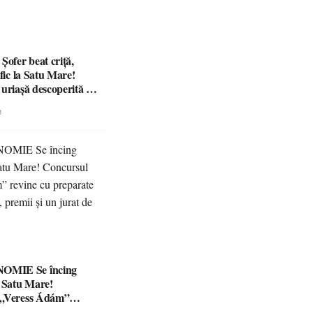
fer beat criță,
afic la Satu Mare!
 uriașă descoperită de
e
Se încing
a Satu Mare!
 „Veress Ádám”
preparate