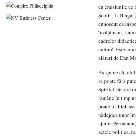
cu emisiunile ce 
Şcolii „L. Blaga”,
cunoscut ca inspe
învăţământ, l-am 
cadrelor didactice
cultură. Este unu
alături de Dan Ma
Aş spune că totul
se poate fără puter
Spiritul său are 
rămâne în timp un 
poate fi altfel, a
nădejdea unor împl
ajutor. Permanenţa
actele politice, t