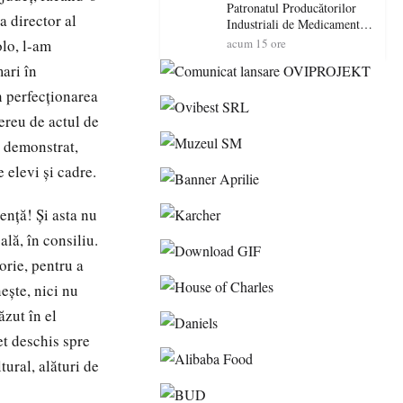
Patronatul Producătorilor
a director al
Industriali de Medicamente
din România (PRIMER):
olo, l-am
acum 15 ore
“Întreruperea alimentării cu
ari în
energie electrică a fabricilor
de medicamente va pune în
n perfecţionarea
pericol accesul pacienților la
ereu de actul de
medicamente esențiale
A demonstrat,
 elevi şi cadre.
enţă! Şi asta nu
ală, în consiliu.
orie, pentru a
eşte, nici nu
ăzut în el
et deschis spre
tural, alături de