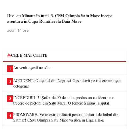
Duel cu Minaur în turul 3. CSM Olimpia Satu Mare începe
aventura în Cupa României la Baia Mare
acum 14 ore
CELE MAI CITITE
Au venit oșenii acasă…
1
ACCIDENT. O oșancă din Negrești-Oaș a lovit pe trecere un oșan
2
octogenar
INCREDIBIL!!! Șofer de 90 de ani a produs un accident pe o
3
trecere de pietoni din Satu Mare. O femeie a ajuns la spital
PROMOVARE. Veste extraordinară pentru iubitorii de fotbal din
4
Sătmar! CSM Olimpia Satu Mare va juca în Liga a II-a