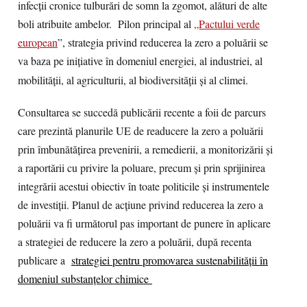
infecții cronice tulburări de somn la zgomot, alături de alte
boli atribuite ambelor. Pilon principal al
„Pactului verde
european
”, strategia privind reducerea la zero a poluării se
va baza pe inițiative în domeniul energiei, al industriei, al
mobilității, al agriculturii, al biodiversității și al climei.
Consultarea se succedă publicării recente a foii de parcurs
care prezintă planurile UE de readucere la zero a poluării
prin îmbunătățirea prevenirii, a remedierii, a monitorizării și
a raportării cu privire la poluare, precum și prin sprijinirea
integrării acestui obiectiv în toate politicile și instrumentele
de investiții. Planul de acțiune privind reducerea la zero a
poluării va fi următorul pas important de punere în aplicare
a strategiei de reducere la zero a poluării, după recenta
publicare a
strategiei pentru promovarea sustenabilității în
domeniul substanțelor chimice