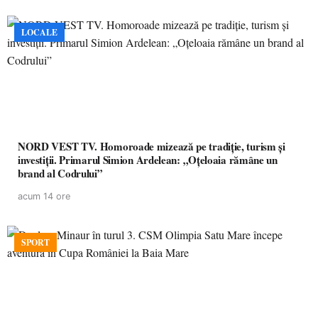
LOCALE
NORD VEST TV. Homoroade mizează pe tradiție, turism și
investiții. Primarul Simion Ardelean: „Oțeloaia rămâne un
brand al Codrului”
acum 14 ore
SPORT