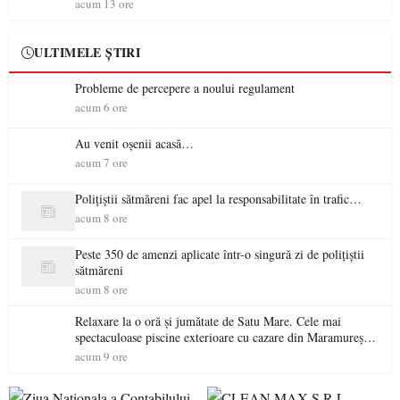
acum 13 ore
ULTIMELE ȘTIRI
Probleme de percepere a noului regulament
acum 6 ore
Au venit oșenii acasă…
acum 7 ore
Polițiștii sătmăreni fac apel la responsabilitate în trafic…
acum 8 ore
Peste 350 de amenzi aplicate într-o singură zi de polițiștii
sătmăreni
acum 8 ore
Relaxare la o oră și jumătate de Satu Mare. Cele mai
spectaculoase piscine exterioare cu cazare din Maramureș,
ideale pentru o escapadă de vară
acum 9 ore