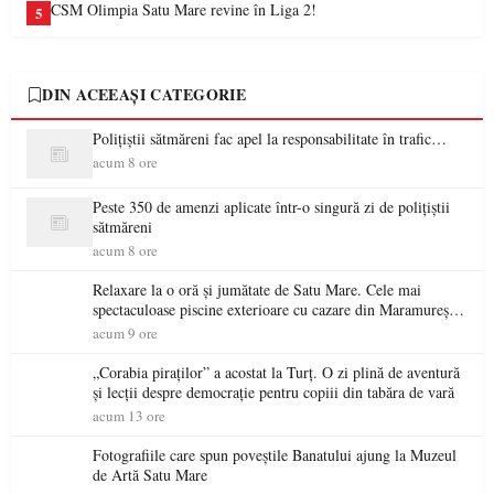
CSM Olimpia Satu Mare revine în Liga 2!
5
DIN ACEEAȘI CATEGORIE
Polițiștii sătmăreni fac apel la responsabilitate în trafic…
acum 8 ore
Peste 350 de amenzi aplicate într-o singură zi de polițiștii
sătmăreni
acum 8 ore
Relaxare la o oră și jumătate de Satu Mare. Cele mai
spectaculoase piscine exterioare cu cazare din Maramureș,
ideale pentru o escapadă de vară
acum 9 ore
„Corabia piraților” a acostat la Turț. O zi plină de aventură
și lecții despre democrație pentru copiii din tabăra de vară
acum 13 ore
Fotografiile care spun poveștile Banatului ajung la Muzeul
de Artă Satu Mare