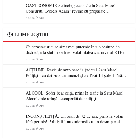
GASTRONOMIE Se încing ceaunele la Satu Mare!
Concursul „Veress Ádám” revine cu preparate
spectaculoase, premii și un jurat de renume
acum 9 ore
ULTIMELE ȘTIRI
Ce caracteristici se simt mai puternic într-o sesiune de
distracție la sloturi online: volatilitatea sau nivelul RTP?
acum 8 ore
ACȚIUNE. Razie de amploare în județul Satu Mare!
Polițiștii au dat sute de amenzi și au lăsat 14 șoferi fără
permis într-o singură zi
acum 9 ore
ALCOOL. Șofer beat criță, prins în trafic la Satu Mare!
Alcoolemie uriașă descoperită de polițiști
acum 9 ore
INCONȘTIENȚĂ. Un oșan de 72 de ani, prins la volan
fără permis! Polițiștii l-au cadorosit cu un dosar penal
acum 9 ore