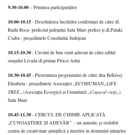
9.30-10.00
– Primirea participanților
10.00-10.15
- Deschiderea lucrărilor conferinței de către dl.
Radu Roca- prefectul județului Satu Mare prefect și dl.Pataki
Csaba - președintele Consiliului Județean
10.15-10.30
- Cuvânt de bun venit adresat de către edilul
orașului Livada dl.primar Piricsi Artur
10.30-10.45
- Prezentarea programului de către dna Békéssy
Elisabeta - președintele Asociației ,,ECOHUMAN,,
LIFE
TREE
,, (Asociația Ecoogică și Umanitară ,,
Copacul vieții
,,)
Satu Mare
10.45-11.30
- CERCUL DE CHIMIE APLICATĂ
„CUNOAŞTERE ŞI ADEVĂR” - un autentic și veritabil
centru de creativitate științifică a tinerilor în domeniul ştiinţelor