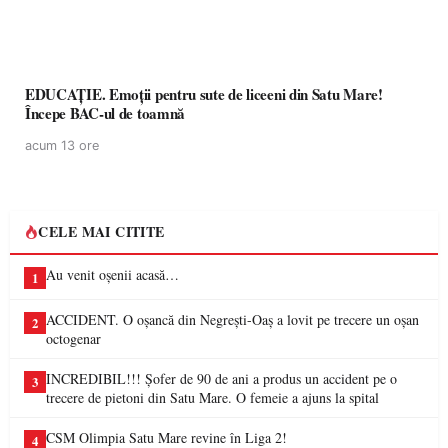
EDUCAȚIE. Emoții pentru sute de liceeni din Satu Mare!
Începe BAC-ul de toamnă
acum 13 ore
CELE MAI CITITE
Au venit oșenii acasă…
1
ACCIDENT. O oșancă din Negrești-Oaș a lovit pe trecere un oșan
2
octogenar
INCREDIBIL!!! Șofer de 90 de ani a produs un accident pe o
3
trecere de pietoni din Satu Mare. O femeie a ajuns la spital
CSM Olimpia Satu Mare revine în Liga 2!
4