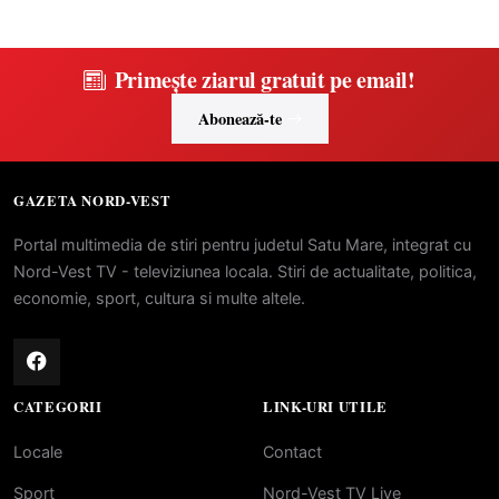
Primește ziarul gratuit pe email!
Abonează-te
GAZETA NORD-VEST
Portal multimedia de stiri pentru judetul Satu Mare, integrat cu
Nord-Vest TV - televiziunea locala. Stiri de actualitate, politica,
economie, sport, cultura si multe altele.
CATEGORII
LINK-URI UTILE
Locale
Contact
Sport
Nord-Vest TV Live