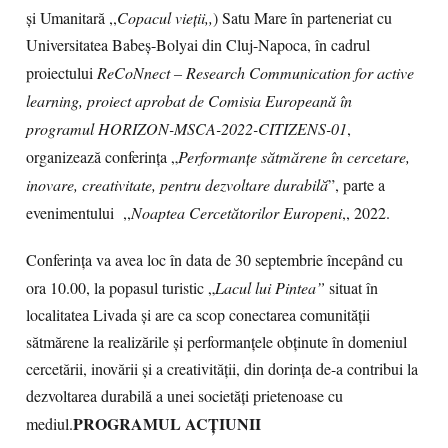
și Umanitară ,,
Copacul vieții,,
) Satu Mare în parteneriat cu
Universitatea Babeș-Bolyai din Cluj-Napoca, în cadrul
proiectului
ReCoNnect – Research Communication for active
learning, proiect aprobat de Comisia Europeană în
programul HORIZON-MSCA-2022-CITIZENS-01
,
organizează conferința „
Performanțe sătmărene în cercetare,
inovare, creativitate,
pentru dezvoltare durabilă
”, parte a
evenimentului ,,
Noaptea Cercetătorilor Europeni
,, 2022.
Conferința va avea loc în data de 30 septembrie începând cu
ora 10.00, la popasul turistic „
Lacul lui Pintea”
situat în
localitatea Livada și are ca scop conectarea comunității
sătmărene la realizările și performanțele obținute în domeniul
cercetării, inovării și a creativității, din dorința de-a contribui la
dezvoltarea durabilă a unei societăți prietenoase cu
PROGRAMUL ACȚIUNII
mediul.