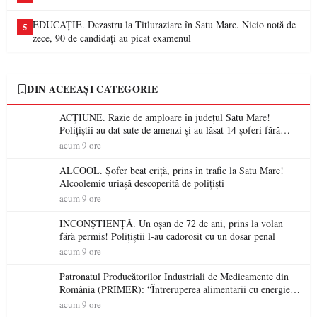
EDUCAȚIE. Dezastru la Titluraziare în Satu Mare. Nicio notă de
5
zece, 90 de candidați au picat examenul
DIN ACEEAȘI CATEGORIE
ACȚIUNE. Razie de amploare în județul Satu Mare!
Polițiștii au dat sute de amenzi și au lăsat 14 șoferi fără
permis într-o singură zi
acum 9 ore
ALCOOL. Șofer beat criță, prins în trafic la Satu Mare!
Alcoolemie uriașă descoperită de polițiști
acum 9 ore
INCONȘTIENȚĂ. Un oșan de 72 de ani, prins la volan
fără permis! Polițiștii l-au cadorosit cu un dosar penal
acum 9 ore
Patronatul Producătorilor Industriali de Medicamente din
România (PRIMER): “Întreruperea alimentării cu energie
electrică a fabricilor de medicamente va pune în pericol
acum 9 ore
accesul pacienților la medicamente esențiale