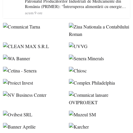
Patronatul Producătorilor Industriali de Medicamente din
România (PRIMER): “Întreruperea alimentării cu energie
electrică a fabricilor de medicamente va pune în pericol
acum 9 ore
accesul pacienților la medicamente esențiale