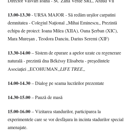
Director Vasvari Ioana - SC Zana Verde SRL, Ardud Vii
13.00-13.30
- URSA MAJOR - Să redăm urșilor carpatini
demnitatea - Colegiul Național ,,Mihai Eminescu,, Prezintă
echipa de proiect: Ioana Milea (XIIA), Oana Șerban (XIC),
Mara Mureșan , Teodora Danciu, Darius Seremi (XIF)
13.30-14.00
– Sistem de epurare a apelor uzate cu regenerare
naturală - prezintă dna Békéssy Elisabeta - președintele
Asociației ,,ECOHUMAN,,
LIFE TREE
,,
14.00-14.30
– Dialog pe seama lucrărilor prezentate
14.30-15.00
– Pauză de masă
15.00-16.00
– Vizitarea standurilor, participarea la
experimentele care se vor desfășura în incinta stadurilor special
amenajate.