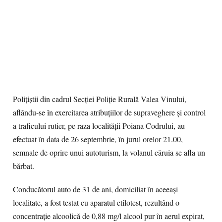
Polițiștii din cadrul Secției Poliție Rurală Valea Vinului,
aflându-se în exercitarea atribuțiilor de supraveghere și control
a traficului rutier, pe raza localității Poiana Codrului, au
efectuat în data de 26 septembrie, în jurul orelor 21.00,
semnale de oprire unui autoturism, la volanul căruia se afla un
bărbat.
Conducătorul auto de 31 de ani, domiciliat în aceeași
localitate, a fost testat cu aparatul etilotest, rezultând o
concentrație alcoolică de 0,88 mg/l alcool pur în aerul expirat,