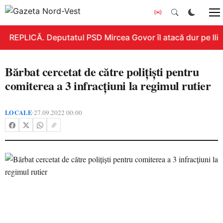
REPLICĂ. Deputatul PSD Mircea Govor îl atacă dur pe Ilie B
Bărbat cercetat de către polițiști pentru
comiterea a 3 infracțiuni la regimul rutier
LOCALE
27.09.2022 00:00
•