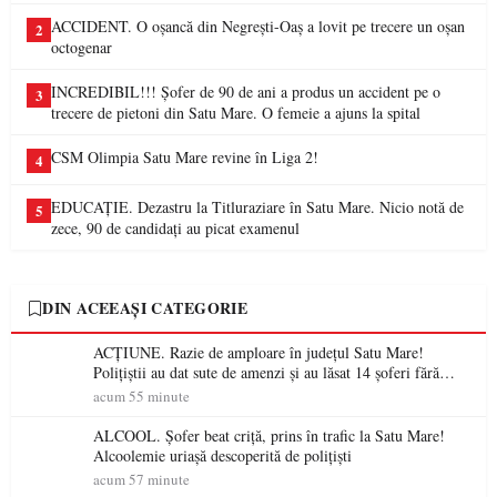
ACCIDENT. O oșancă din Negrești-Oaș a lovit pe trecere un oșan
2
octogenar
INCREDIBIL!!! Șofer de 90 de ani a produs un accident pe o
3
trecere de pietoni din Satu Mare. O femeie a ajuns la spital
CSM Olimpia Satu Mare revine în Liga 2!
4
EDUCAȚIE. Dezastru la Titluraziare în Satu Mare. Nicio notă de
5
zece, 90 de candidați au picat examenul
DIN ACEEAȘI CATEGORIE
ACȚIUNE. Razie de amploare în județul Satu Mare!
Polițiștii au dat sute de amenzi și au lăsat 14 șoferi fără
permis într-o singură zi
acum 55 minute
ALCOOL. Șofer beat criță, prins în trafic la Satu Mare!
Alcoolemie uriașă descoperită de polițiști
acum 57 minute