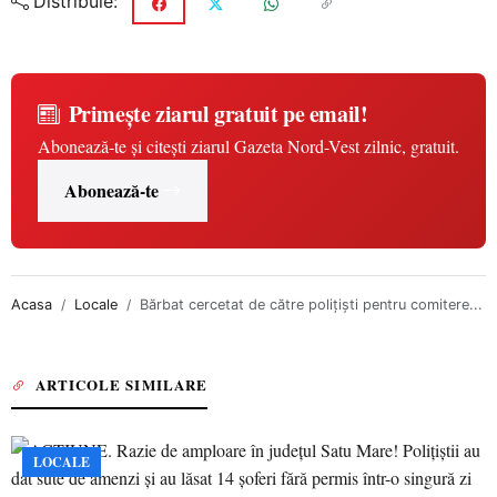
Distribuie:
Primește ziarul gratuit pe email!
Abonează-te și citești ziarul Gazeta Nord-Vest zilnic, gratuit.
Abonează-te
Acasa
Locale
Bărbat cercetat de către polițiști pentru comitere...
ARTICOLE SIMILARE
LOCALE