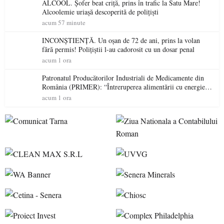
ALCOOL. Șofer beat criță, prins în trafic la Satu Mare!
Alcoolemie uriașă descoperită de polițiști
acum 57 minute
INCONȘTIENȚĂ. Un oșan de 72 de ani, prins la volan
fără permis! Polițiștii l-au cadorosit cu un dosar penal
acum 1 ora
Patronatul Producătorilor Industriali de Medicamente din
România (PRIMER): “Întreruperea alimentării cu energie
electrică a fabricilor de medicamente va pune în pericol
acum 1 ora
accesul pacienților la medicamente esențiale