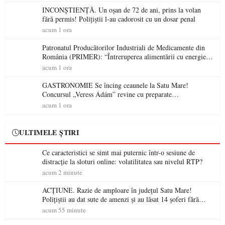
INCONȘTIENȚĂ. Un oșan de 72 de ani, prins la volan
fără permis! Polițiștii l-au cadorosit cu un dosar penal
acum 1 ora
Patronatul Producătorilor Industriali de Medicamente din
România (PRIMER): “Întreruperea alimentării cu energie
electrică a fabricilor de medicamente va pune în pericol
acum 1 ora
accesul pacienților la medicamente esențiale
GASTRONOMIE Se încing ceaunele la Satu Mare!
Concursul „Veress Ádám” revine cu preparate
spectaculoase, premii și un jurat de renume
acum 1 ora
ULTIMELE ȘTIRI
Ce caracteristici se simt mai puternic într-o sesiune de
distracție la sloturi online: volatilitatea sau nivelul RTP?
acum 2 minute
ACȚIUNE. Razie de amploare în județul Satu Mare!
Polițiștii au dat sute de amenzi și au lăsat 14 șoferi fără
permis într-o singură zi
acum 55 minute