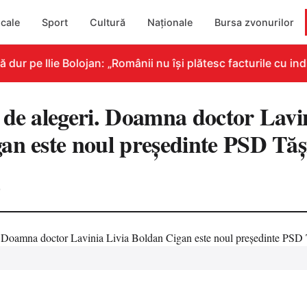
cale
Sport
Cultură
Naționale
Bursa zvonurilor
r pe Ilie Bolojan: „Românii nu își plătesc facturile cu indi
 de alegeri. Doamna doctor Lavi
an este noul președinte PSD Tă
0