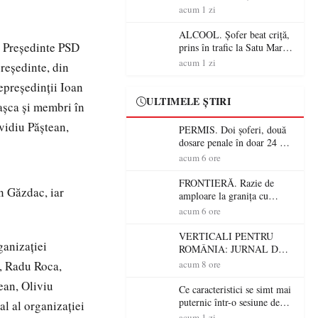
Mare! Polițiștii au dat sute
acum 1 zi
de amenzi și au lăsat 14
șoferi fără permis într-o
ALCOOL. Șofer beat criță,
singură zi
. Președinte PSD
prins în trafic la Satu Mare!
Alcoolemie uriașă
acum 1 zi
reședinte, din
descoperită de polițiști
epreședinții Ioan
ULTIMELE ȘTIRI
rașca și membri în
vidiu Păștean,
PERMIS. Doi șoferi, două
dosare penale în doar 24 de
ore la Petea! Unul avea
acum 6 ore
permisul suspendat, celălalt
nu a avut niciodată permis
FRONTIERĂ. Razie de
n Găzdac, iar
amploare la granița cu
Ungaria! 800 de persoane și
acum 6 ore
peste 300 de mașini,
verificate
VERTICALI PENTRU
ganizației
ROMÂNIA: JURNAL DE
CĂLĂTORIE FIJET
, Radu Roca,
acum 8 ore
ean, Oliviu
Ce caracteristici se simt mai
puternic într-o sesiune de
l al organizației
distracție la sloturi online:
acum 1 zi