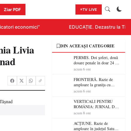
Ziar PDF
TV LIVE
catori economici”
EDUCAȚIE. Dezastru la Titlura
nia Livia
DIN ACEEAȘI CATEGORIE
șnad
PERMIS. Doi șoferi, două
dosare penale în doar 24 de
ore la Petea! Unul avea
acum 6 ore
permisul suspendat, celălalt
nu a avut niciodată permis
FRONTIERĂ. Razie de
amploare la granița cu
Ungaria! 800 de persoane și
acum 6 ore
peste 300 de mașini,
verificate
VERTICALI PENTRU
ROMÂNIA: JURNAL DE
CĂLĂTORIE FIJET
acum 8 ore
ACȚIUNE. Razie de
amploare în județul Satu