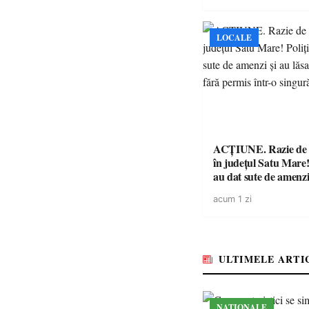
LOCALE
ACȚIUNE. Razie de 
în județul Satu Mare! P
au dat sute de amenzi 
14 șoferi fără permis 
acum 1 zi
singură zi
ULTIMELE ARTI
NAȚIONALE