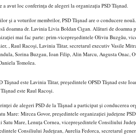
e a avut loc conferința de alegeri la organizația PSD Tășnad.
lor și a voturilor membrilor, PSD Tășnad are o conducere nouă
asă doamna dr. Lavinia Livia Boldan Cigan. Alături de doamna p
zației mai fac parte: prim-vicepreședintele Oliviu Buzgău, vic
er, , Raul Racoși, Lavinia Tătar, secretarul executiv Vasile Mit
ndula, Sorina Buzgau, Ioan Filip, Alin Marcu, Augusta Onac, O
 Daniela Tomolea.
 Tășnad este Lavinia Tătar, președintele OPSD Tășnad este Ioa
 Tășnad este Raul Racoși.
erinței de alegeri PSD de la Tășnad a participat și conducerea or
atu Mare: Mircea Govor, președintele organizației județene PSD
ui Satu Mare, Lenuța Cornea, vicepreședintele Consiliului Județ
dintele Consiliului Județean, Aurelia Fedorca, secretarul genera