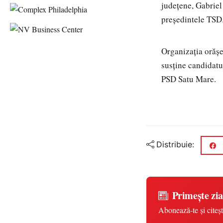
județene, Gabriel
președintele TSD
Organizația orăș
susține candidatu
PSD Satu Mare.
Distribuie:
Primește zia
Abonează-te și citeșt