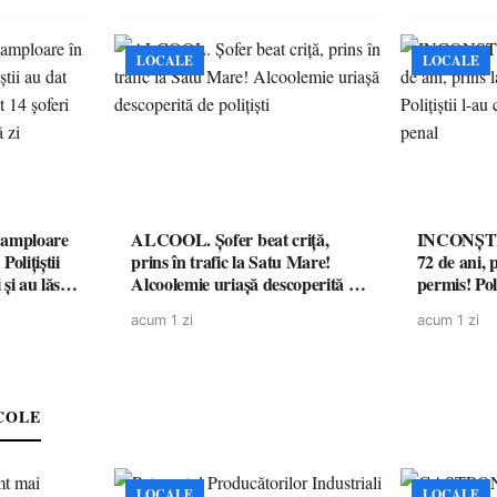
LOCALE
LOCALE
amploare
ALCOOL. Șofer beat criță,
INCONȘTI
olițiștii
prins în trafic la Satu Mare!
72 de ani, 
și au lăsat
Alcoolemie uriașă descoperită de
permis! Poli
într-o
polițiști
cu un dosa
acum 1 zi
acum 1 zi
COLE
LOCALE
LOCALE