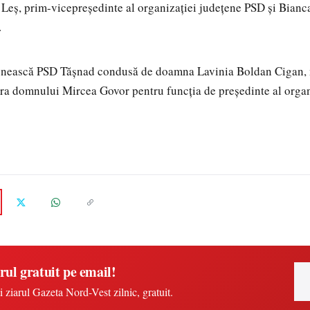
 Leș, prim-vicepreședinte al organizației județene PSD și Bianc
.
enească PSD Tășnad condusă de doamna Lavinia Boldan Cigan, 
ra domnului Mircea Govor pentru funcția de președinte al organ
rul gratuit pe email!
i ziarul Gazeta Nord-Vest zilnic, gratuit.