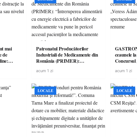
imt mai
Patronatul Producătorilor
GASTRONOMIE 
e de
Industriali de Medicamente din
ceaunele l
line:
România (PRIMER):
Concursul
lul RTP?
“Întreruperea alimentării cu
revine cu 
acum 1 zi
acum 1 zi
energie electrică a fabricilor de
spectaculoa
medicamente va pune în pericol
de renume
accesul pacienților la
medicamente esențiale
LOCALE
LOCALE