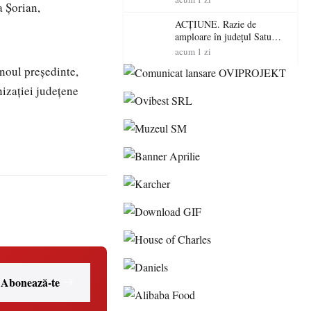
a Șorian,
volatilitatea sau nivelul
RTP?
ACȚIUNE. Razie de
amploare în județul Satu
Mare! Polițiștii au dat sute
acum 1 zi
de amenzi și au lăsat 14
noul președinte,
șoferi fără permis într-o
singură zi
izației județene
Abonează-te