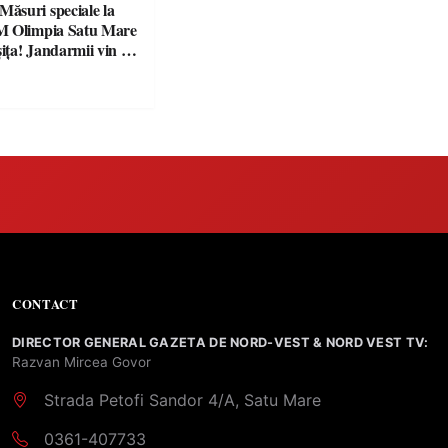
suri speciale la
M Olimpia Satu Mare
ța! Jandarmii vin cu
e clare pentru
CONTACT
DIRECTOR GENERAL GAZETA DE NORD-VEST & NORD VEST TV:
Razvan Mircea Govor
Strada Petofi Sandor 4/A, Satu Mare
0361-407733