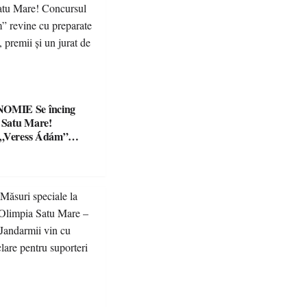
Se încing
a Satu Mare!
 „Veress Ádám”
preparate
se, premii și un jurat