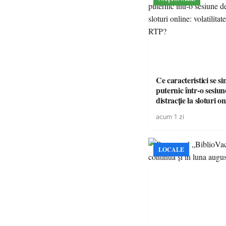
Ce caracteristici se s
puternic într-o sesiun
distracție la sloturi on
volatilitatea sau nive
acum 1 zi
LOCALE