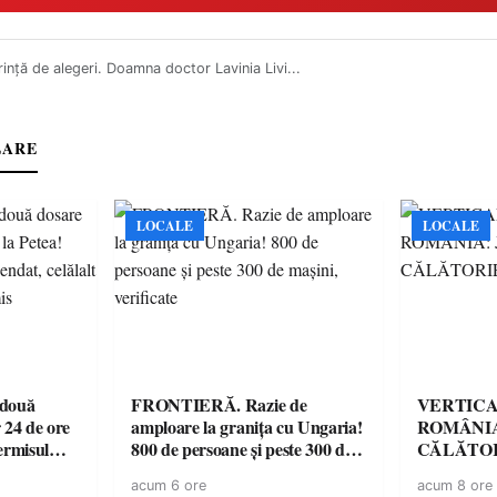
ință de alegeri. Doamna doctor Lavinia Livi...
LARE
LOCALE
LOCALE
 două
FRONTIERĂ. Razie de
VERTICA
 24 de ore
amploare la granița cu Ungaria!
ROMÂNIA
ermisul
800 de persoane și peste 300 de
CĂLĂTOR
 a avut
mașini, verificate
acum 6 ore
acum 8 ore