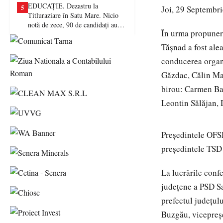
EDUCAȚIE. Dezastru la
5
Joi, 29 Septembri
Titluraziare în Satu Mare. Nicio
notă de zece, 90 de candidați au
În urma propuneri
picat examenul
Tășnad a fost ale
conducerea organi
Găzdac, Călin Mai
birou: Carmen Ba
Leontin Sălăjan,
Președintele OFSD
președintele TSD
La lucrările conf
județene a PSD S
prefectul județul
Buzgău, vicepreșe