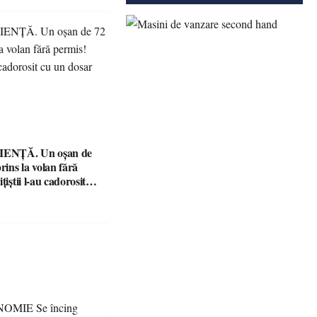
ENȚĂ. Un oșan de
prins la volan fără
țiștii l-au cadorosit
r penal