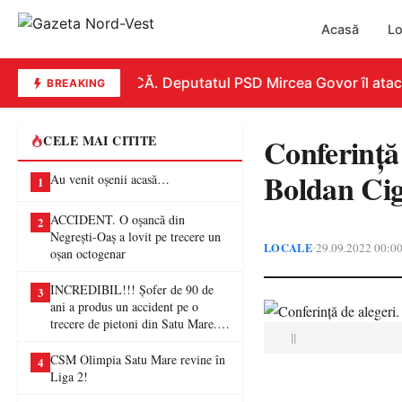
Acasă
Lo
REPLICĂ. Deputatul PSD Mircea Govor îl atacă du
BREAKING
Conferință
CELE MAI CITITE
Boldan Cig
Au venit oșenii acasă…
1
ACCIDENT. O oșancă din
2
Negrești-Oaș a lovit pe trecere un
LOCALE
29.09.2022 00:0
•
oșan octogenar
INCREDIBIL!!! Șofer de 90 de
3
ani a produs un accident pe o
trecere de pietoni din Satu Mare. O
||
femeie a ajuns la spital
CSM Olimpia Satu Mare revine în
4
Liga 2!