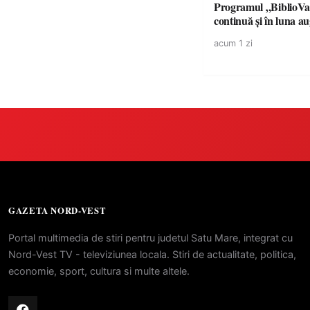
Programul „BiblioVa
continuă și în luna a
acum 1 zi
GAZETA NORD-VEST
Portal multimedia de stiri pentru judetul Satu Mare, integrat cu
Nord-Vest TV - televiziunea locala. Stiri de actualitate, politica,
economie, sport, cultura si multe altele.