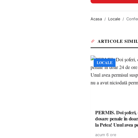
Acasa
Locale
Confer
ARTICOLE SIMI
LOCALE
PERMIS. Doi șoferi,
dosare penale în doar
la Petea! Unul avea p
suspendat, celălalt nu
acum 6 ore
niciodată permis