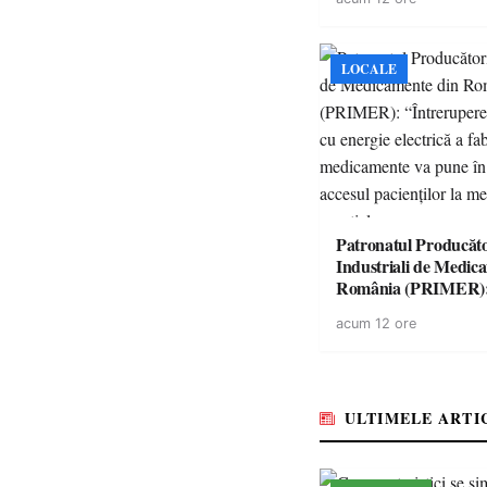
singură zi
LOCALE
Patronatul Producăto
Industriali de Medic
România (PRIMER)
“Întreruperea aliment
acum 12 ore
energie electrică a fab
medicamente va pune 
accesul pacienților la
medicamente esențial
ULTIMELE ARTI