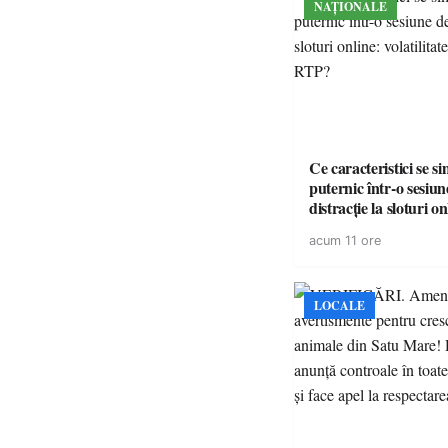
NAȚIONALE
Ce caracteristici se s
puternic într-o sesiun
distracție la sloturi on
volatilitatea sau nive
acum 11 ore
LOCALE