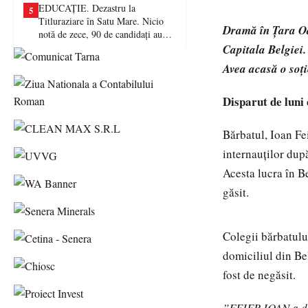
EDUCAȚIE. Dezastru la
5
Titluraziare în Satu Mare. Nicio
Dramă în Țara Oaș
notă de zece, 90 de candidați au
picat examenul
Capitala Belgiei.
Avea acasă o soție
Disparut de luni
Bărbatul, Ioan Fei
internauților după
Acesta lucra în Be
găsit.
Colegii bărbatulu
domiciliul din Be
fost de negăsit.
”FEIER IOAN a di