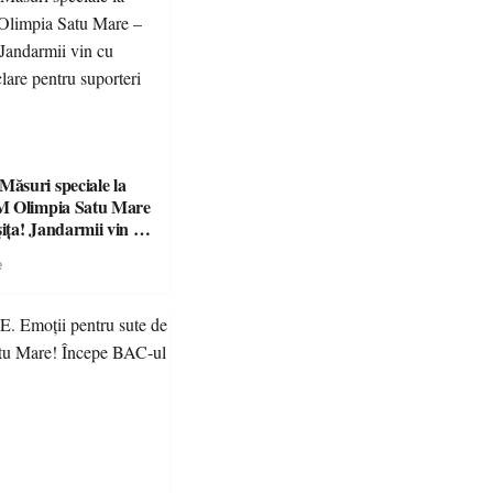
suri speciale la
M Olimpia Satu Mare
ța! Jandarmii vin cu
e clare pentru
e