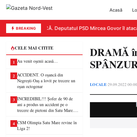
Acasă
Lo
REPLICĂ. Deputatul PSD Mircea Govor îl atacă dur
BREAKING
DRAMĂ în 
CELE MAI CITITE
SPÂNZURAT
Au venit oșenii acasă…
1
ACCIDENT. O oșancă din
2
Negrești-Oaș a lovit pe trecere un
LOCALE
29.09.2022 00:0
•
oșan octogenar
INCREDIBIL!!! Șofer de 90 de
3
ani a produs un accident pe o
trecere de pietoni din Satu Mare. O
femeie a ajuns la spital
CSM Olimpia Satu Mare revine în
4
Liga 2!