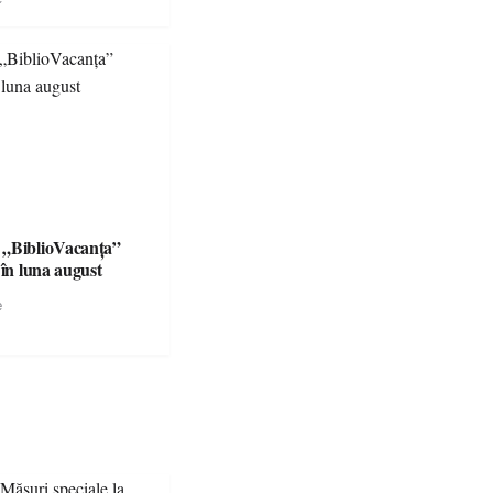
 „BiblioVacanța”
 în luna august
e