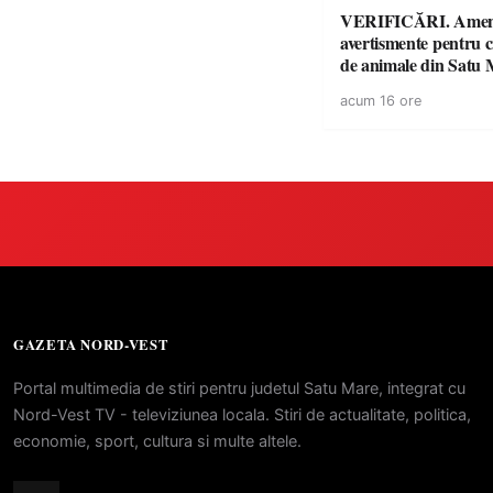
VERIFICĂRI. Amenz
avertismente pentru c
de animale din Satu 
DSVSA anunță contro
acum 16 ore
toate gospodăriile și f
respectarea legii
GAZETA NORD-VEST
Portal multimedia de stiri pentru judetul Satu Mare, integrat cu
Nord-Vest TV - televiziunea locala. Stiri de actualitate, politica,
economie, sport, cultura si multe altele.