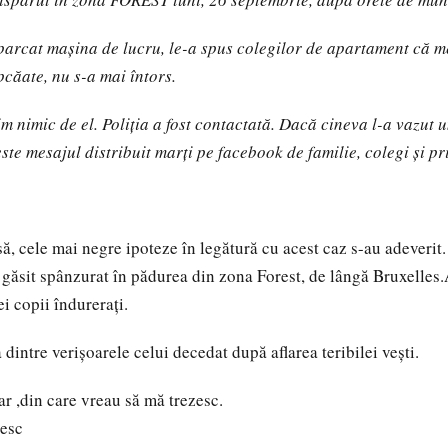
parcat mașina de lucru, le-a spus colegilor de apartament că 
pcăate, nu s-a mai întors.
im nimic de el. Poliția a fost contactată. Dacă cineva l-a vazut 
este mesajul distribuit marți pe facebook de familie, colegi și pr
să, cele mai negre ipoteze în legătură cu acest caz s-au adeverit
t găsit spânzurat în pădurea din zona Forest, de lângă Bruxelles.
ei copii îndurerați.
a dintre verișoarele celui decedat după aflarea teribilei vești.
r ,din care vreau să mă trezesc.
besc