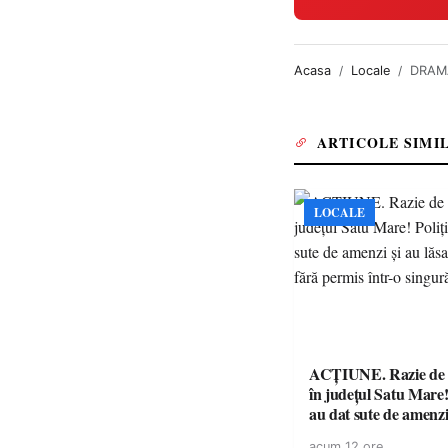
Acasa
Locale
DRAMĂ
ARTICOLE SIMI
LOCALE
ACȚIUNE. Razie de 
în județul Satu Mare! P
au dat sute de amenzi 
14 șoferi fără permis 
acum 12 ore