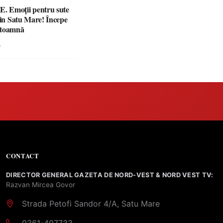
 Emoții pentru sute
din Satu Mare! Începe
 toamnă
e
CONTACT
DIRECTOR GENERAL GAZETA DE NORD-VEST & NORD VEST TV:
Razvan Mircea Govor
Strada Petofi Sandor 4/A, Satu Mare