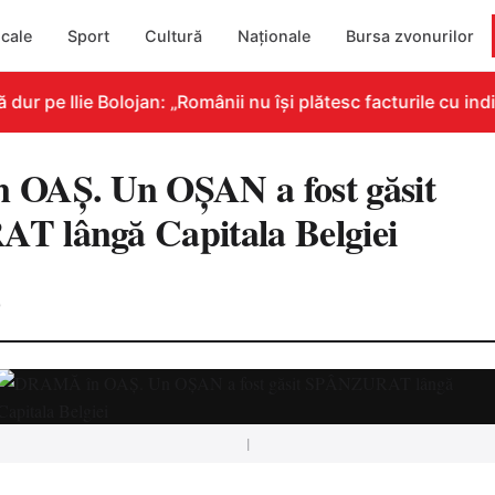
cale
Sport
Cultură
Naționale
Bursa zvonurilor
 pe Ilie Bolojan: „Românii nu își plătesc facturile cu indic
OAȘ. Un OȘAN a fost găsit
 lângă Capitala Belgiei
0
|