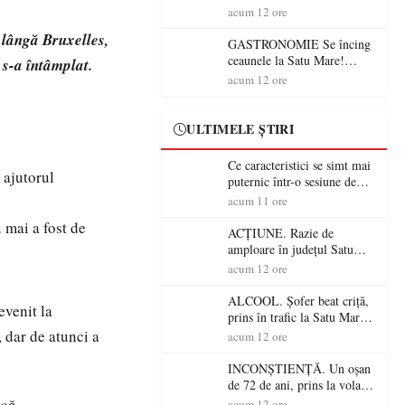
din România (PRIMER):
acum 12 ore
“Întreruperea alimentării cu
 lângă Bruxelles,
energie electrică a fabricilor
GASTRONOMIE Se încing
de medicamente va pune în
ceaunele la Satu Mare!
 s-a întâmplat.
pericol accesul pacienților la
Concursul „Veress Ádám”
acum 12 ore
medicamente esențiale
revine cu preparate
spectaculoase, premii și un
jurat de renume
ULTIMELE ȘTIRI
Ce caracteristici se simt mai
 ajutorul
puternic într-o sesiune de
distracție la sloturi online:
acum 11 ore
volatilitatea sau nivelul
 mai a fost de
RTP?
ACȚIUNE. Razie de
amploare în județul Satu
Mare! Polițiștii au dat sute
acum 12 ore
de amenzi și au lăsat 14
șoferi fără permis într-o
ALCOOL. Șofer beat criță,
evenit la
singură zi
prins în trafic la Satu Mare!
Alcoolemie uriașă
 dar de atunci a
acum 12 ore
descoperită de polițiști
INCONȘTIENȚĂ. Un oșan
de 72 de ani, prins la volan
fără permis! Polițiștii l-au
că.
acum 12 ore