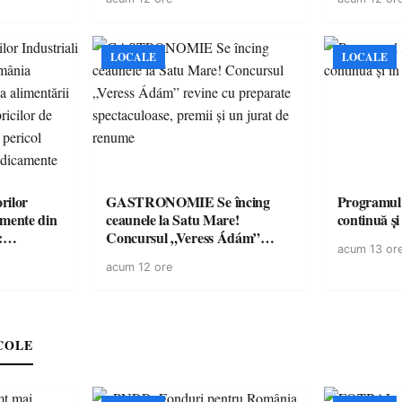
LOCALE
LOCALE
rilor
GASTRONOMIE Se încing
Programul
amente din
ceaunele la Satu Mare!
continuă și
:
Concursul „Veress Ádám”
acum 13 or
ării cu
revine cu preparate
acum 12 ore
ricilor de
spectaculoase, premii și un jurat
în pericol
de renume
e
COLE