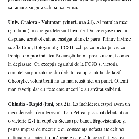
să rămână singura echipă neînvinsă.
Univ. Craiova - Voluntari (vineri, ora 21).
Al patrulea meci
(și ultimul) în care gazdele sunt favorite. Din cele șase meciuri
disputate acasă oltenii au câștigat ultimele patru. Printre învinse
se află Farul, Botoșaniul și FCSB, echipe cu pretenții, zic eu.
Echipa din proximitatea Bucureștiului nu prea s-a simțit comod
în deplasare. Cu excepția egalului de la FCSB și victoria
complet surprinzătoare din debutul campionatului de la Sf.
Gheorghe, voluntărenii nu au mai reușit nici un punct. Oltenii
mari favoriți dar cu ifose care uneori le-au amărât zaibărul.
Chindia - Rapid (luni, ora 21).
La închiderea etapei avem un
meci deosebit de interesant. Toni Petrea, proaspăt debutant cu
o victorie (2-1 în cupă cu Steaua) pe banca târgoviștenilor, și
pauza impusă de meciurile cu consecință nefastă ale echipei
naționale, ar putea fi două repere care să lucreze în favoarea