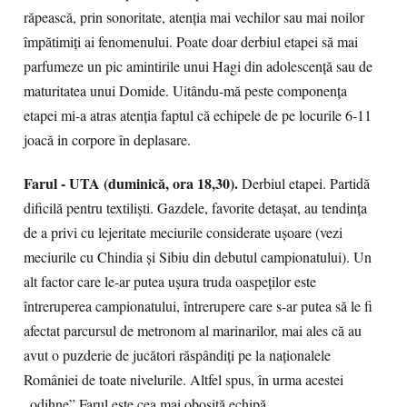
răpească, prin sonoritate, atenția mai vechilor sau mai noilor
împătimiți ai fenomenului. Poate doar derbiul etapei să mai
parfumeze un pic amintirile unui Hagi din adolescență sau de
maturitatea unui Domide. Uitându-mă peste componența
etapei mi-a atras atenția faptul că echipele de pe locurile 6-11
joacă in corpore în deplasare.
Farul - UTA (duminică, ora 18,30).
Derbiul etapei. Partidă
dificilă pentru textiliști. Gazdele, favorite detașat, au tendința
de a privi cu lejeritate meciurile considerate ușoare (vezi
meciurile cu Chindia și Sibiu din debutul campionatului). Un
alt factor care le-ar putea ușura truda oaspeților este
întreruperea campionatului, întrerupere care s-ar putea să le fi
afectat parcursul de metronom al marinarilor, mai ales că au
avut o puzderie de jucători răspândiți pe la naționalele
României de toate nivelurile. Altfel spus, în urma acestei
„odihne” Farul este cea mai obosită echipă.