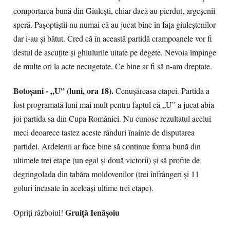
comportarea bună din Giulești, chiar dacă au pierdut, argeșenii
speră. Pașoptiștii nu numai că au jucat bine în fața giuleștenilor
dar i-au și bătut. Cred că în această partidă crampoanele vor fi
destul de ascuțite și ghiulurile uitate pe degete. Nevoia împinge
de multe ori la acte necugetate. Ce bine ar fi să n-am dreptate.
Botoșani - „U” (luni, ora 18).
Cenușăreasa etapei. Partida a
fost programată luni mai mult pentru faptul că „U” a jucat abia
joi partida sa din Cupa României. Nu cunosc rezultatul acelui
meci deoarece tastez aceste rânduri înainte de disputarea
partidei. Ardelenii ar face bine să continue forma bună din
ultimele trei etape (un egal și două victorii) și să profite de
degringolada din tabăra moldovenilor (trei înfrângeri și 11
goluri încasate în aceleași ultime trei etape).
Gruiță Ienășoiu
Opriți războiul!