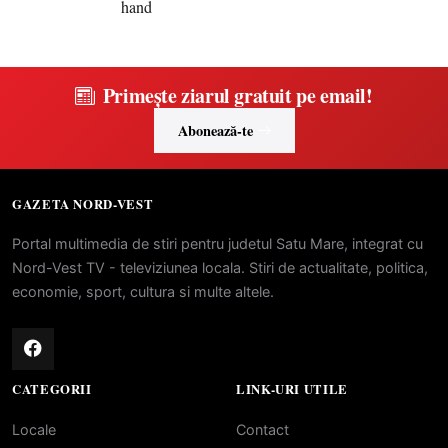
Primește ziarul gratuit pe email!
Abonează-te
GAZETA NORD-VEST
Portal multimedia de stiri pentru judetul Satu Mare, integrat cu
Nord-Vest TV - televiziunea locala. Stiri de actualitate, politica,
economie, sport, cultura si multe altele.
CATEGORII
LINK-URI UTILE
Locale
Contact