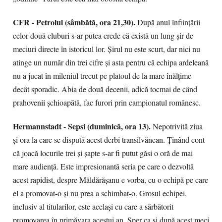
CFR - Petrolul (sâmbătă, ora 21,30).
După anul înființării
celor două cluburi s-ar putea crede că există un lung șir de
meciuri directe în istoricul lor. Șirul nu este scurt, dar nici nu
atinge un număr din trei cifre și asta pentru că echipa ardeleană
nu a jucat în mileniul trecut pe platoul de la mare înălțime
decât sporadic. Abia de două decenii, adică tocmai de când
prahovenii șchioapătă, fac furori prin campionatul românesc.
Hermannstadt - Sepsi (duminică, ora 13).
Nepotrivită ziua
și ora la care se dispută acest derbi transilvănean. Ținând cont
că joacă locurile trei și șapte s-ar fi putut găsi o oră de mai
mare audiență. Este impresionantă seria pe care o dezvoltă
acest rapidist, despre Măldărășanu e vorba, cu o echipă pe care
el a promovat-o și nu prea a schimbat-o. Grosul echipei,
inclusiv al titularilor, este același cu care a sărbătorit
promovarea în primăvara acestui an. Sper ca și după acest meci