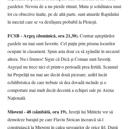
gazdelor. Nevoia de a nu pierde ritmul, Mutu și soliditatea unui
lot cu obiective înalte, pe de altă parte, sunt atuurile Rapidului
în meciul care se va desfășura probabil la Ploiești.
FCSB - Argeș (duminică, ora 21,30).
Contrar așteptărilor
gazdele nu mai sunt favorite. Cel puțin prin prisma locurilor
ocupate în clasament. Spun asta doar ca să zgândăr în necazul
altora. Nu-i frumos! Sigur că Dică și Coman sunt favoriți.
Argeșul nu trece nici el printr-o perioadă prea fertilă. Scaunul
lui Prepeliță nu mai are decât două picioare, astfel încât
echilibristica de care trebuie să dea dovadă include și o
comportare mai mult decât decentă a echipei sale pe Arena
Națională.
Mioveni - 48 (sâmbătă, ora 19).
Juveții lui Mititelu vor să
demoleze barajul pe care Flaviu Stoican încearcă să-l
construiască la Mioveni în calea șuvoaielor de orice fel. După