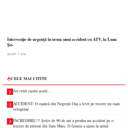
Intervenție de urgență în urma unui accident cu ATV, la Luna
Șes
acum 1 ora
CELE MAI CITITE
Au venit oșenii acasă…
1
ACCIDENT. O oșancă din Negrești-Oaș a lovit pe trecere un oșan
2
octogenar
INCREDIBIL!!! Șofer de 90 de ani a produs un accident pe o
3
trecere de pietoni din Satu Mare. O femeie a ajuns la spital