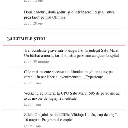
acum 18 ore
Două cadouri, două goluri și o înfrângere. Reșița, „nuca
prea tare” pentru Olimpia
acum 20 ore
ULTIMELE ȘTIRI
Trei accidente grave într-o singură zi în județul Satu Mare.
Un bărbat a murit, iar alte patru persoane au ajuns la spital
acum 39 minute
Cele mai recente succese ale filmului maghiar ajung pe
ecranul în aer liber al evenimentului „Experiențe
cinematografice Partium”
acum 1 ora
Weekend aglomerat la UPU Satu Mare: 585 de persoane au
avut nevoie de îngrijiri medicale
acum 1 ora
Zilele Orașului Ardud 2026: Vlăduța Lupău, cap de afiș în
16 august. Programul complet
acum 1 ora