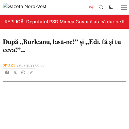
REPLICĂ. Deputatul PSD Mircea Govor îl atacă dur pe Ilie B
După „Burleanu, lasă-ne!” și „Edi, fă și tu
ceva!”...
SPORT
29.09.2022 00:00
•