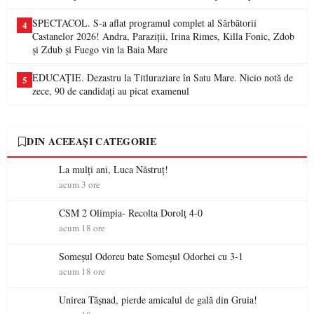
SPECTACOL. S-a aflat programul complet al Sărbătorii
4
Castanelor 2026! Andra, Paraziții, Irina Rimes, Killa Fonic, Zdob
și Zdub și Fuego vin la Baia Mare
EDUCAȚIE. Dezastru la Titluraziare în Satu Mare. Nicio notă de
5
zece, 90 de candidați au picat examenul
DIN ACEEAȘI CATEGORIE
La mulţi ani, Luca Năstruţ!
acum 3 ore
CSM 2 Olimpia- Recolta Dorolț 4-0
acum 18 ore
Someșul Odoreu bate Someșul Odorhei cu 3-1
acum 18 ore
Unirea Tășnad, pierde amicalul de gală din Gruia!