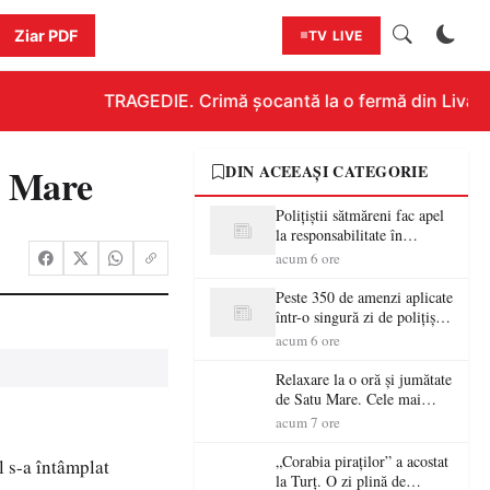
Ziar PDF
TV LIVE
TRAGEDIE. Crimă șocantă la o fermă din Livada!!
 Mare
DIN ACEEAȘI CATEGORIE
Polițiștii sătmăreni fac apel
la responsabilitate în
trafic…
acum 6 ore
Peste 350 de amenzi aplicate
într-o singură zi de polițiștii
sătmăreni
acum 6 ore
Relaxare la o oră și jumătate
de Satu Mare. Cele mai
spectaculoase piscine
acum 7 ore
exterioare cu cazare din
Maramureș, ideale pentru o
„Corabia piraților” a acostat
l s-a întâmplat
escapadă de vară
la Turț. O zi plină de