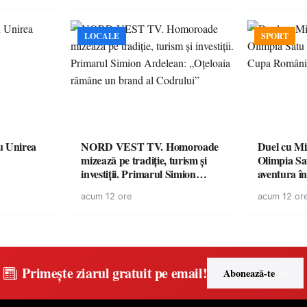
LOCALE
SPORT
u Unirea
NORD VEST TV. Homoroade
Duel cu Mi
mizează pe tradiție, turism și
Olimpia Sa
investiții. Primarul Simion
aventura î
Ardelean: „Oțeloaia rămâne un
Baia Mare
acum 12 ore
acum 12 or
brand al Codrului”
Primește ziarul gratuit pe email!
Abonează-te