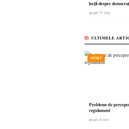
lecții despre democra
copiii din tabăra de 
acum 11 ore
ULTIMELE ARTI
SPORT
Probleme de perceper
regulament
acum 4 ore