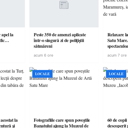
c apel la
Peste 350 de amenzi aplicate
Relaxare la
te în trafic…
într-o singură zi de polițiștii
Satu Mare.
sătmăreni
spectaculoa
cu cazare di
acum 6 ore
acum 7 ore
pentru o e
LOCALE
LOCALE
acostat la
Fotografiile care spun poveștile
60 de copii
entură și
Banatului ajung la Muzeul de
descoperit 