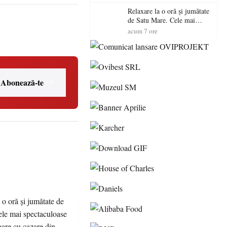
Relaxare la o oră și jumătate
de Satu Mare. Cele mai
spectaculoase piscine
acum 7 ore
exterioare cu cazare din
Maramureș, ideale pentru o
escapadă de vară
Abonează-te