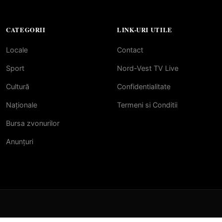
CATEGORII
LINK-URI UTILE
Locale
Contact
Sport
Nord-Vest TV Live
Cultură
Confidentialitate
Naționale
Termeni si Conditii
Bursa zvonurilor
Anunțuri