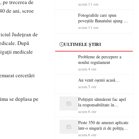
i, pe trecerea de
aventură și lecții despre
acum 11 ore
democrație pentru copiii din
 40 de ani, scroe
tabăra de vară
Fotografiile care spun
poveștile Banatului ajung la
Muzeul de Artă Satu Mare
acum 11 ore
viciul Județean de
medicale. După
ULTIMELE ȘTIRI
tigații medicale
Probleme de percepere a
noului regulament
acum 4 ore
demarat cercetări
Au venit oșenii acasă…
acum 5 ore
ctima se deplasa pe
Polițiștii sătmăreni fac apel
la responsabilitate în
trafic…
acum 6 ore
Peste 350 de amenzi aplicate
într-o singură zi de polițiștii
sătmăreni
acum 6 ore