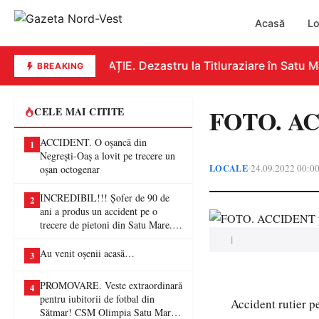
Acasă
Lo
EDUCAȚIE. Dezastru la Titluraziare în Satu Ma
BREAKING
FOTO. AC
CELE MAI CITITE
ACCIDENT. O oșancă din
1
Negrești-Oaș a lovit pe trecere un
LOCALE
24.09.2022 00:0
•
oșan octogenar
INCREDIBIL!!! Șofer de 90 de
2
ani a produs un accident pe o
trecere de pietoni din Satu Mare. O
femeie a ajuns la spital
|
Au venit oșenii acasă…
3
PROMOVARE. Veste extraordinară
4
pentru iubitorii de fotbal din
Accident rutier p
Sătmar! CSM Olimpia Satu Mare