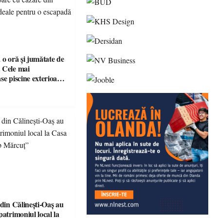
 o oră și jumătate de
 Cele mai
se piscine exterioare
n Maramureș, ideale
scapadă de vară
 din Călinești-Oaș au
patrimoniul local la