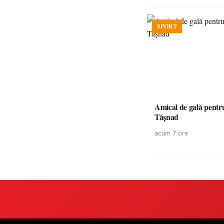
SPORT
Amical de gală pentr
Tășnad
acum 7 ore