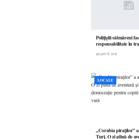
Polițiștii sătmăreni fa
responsabilita
acum 6 ore
LOCALE
„Corabia piraților” a 
Turț. O zi plină de av