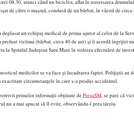
orei 08.30, atunci când un biciclist, aflat în traversarea drumulu
roșat de către o mașină, condusă de un bărbat, în vârstă de circa
-a deplasat un echipaj medical de prima-ajutor al celor de la Ser
preluat victima (bărbat, circa 40 de ani) și îi acordă îngrijiri 
rta la Spitalul Județean Satu Mare în vederea efectuării de inves
nosticul medicilor se va face și încadrarea faptei. Polițiștii au 
u exactitate circumstanțele în care s-a produs accidentul.
 potrivit primelor informații obținute de
PresaSM
, se pare că vi
erul nu a mai apucat să îl evite, observându-l prea târziu.