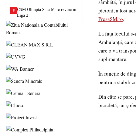
sâmbătă, în jurul 
va juca în Liga a II-a
CSM Olimpia Satu Mare revine în
pietoni, a fost ac
5
Liga 2!
PresaSM.ro
.
La fața locului s
Ambulanță, care a 
care o va transpo
suplimentare.
În funcție de diag
pentru a stabili c
Din câte se pare,
bicicletă, iar șof