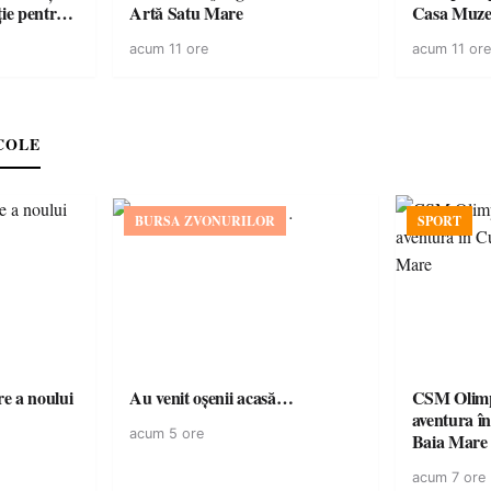
ție pentru
Artă Satu Mare
Casa Muze
vară
acum 11 ore
acum 11 ore
COLE
BURSA ZVONURILOR
SPORT
e a noului
Au venit oșenii acasă…
CSM Olimp
aventura în Cupa României la
acum 5 ore
Baia Mare
acum 7 ore