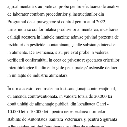
agroalimentară s-au prelevat probe pentru efectuarea de analize
de laborator conform procedurilor și instrucțiunilor din
Programul de supraveghere și control pentru anul 2022,
urmărindu-se conformitatea produselor alimentarea, încadrarea
calității acestora în limitele maxime admise privind prezența de
reziduuri de pesticide, contaminanți și alte substanțe interzise
în alimente. De asemenea, s-au prelevat probe în vederea
verificării conformității în ceea ce privește respectarea criteriilor
microbiologice în alimente și de pe suprafețe/ ustensile de lucru
în unitățile de industrie alimentară.
În urma acestor controale, au fost sancționați contravențional,
cu amendă contravențională, în valoare totală de 20.000 lei -
două unități de alimentație publică, din localitatea Carei -
10.000 lei + 10.000 lei - pentru nerespectarea normelor
stabilite de Autoritatea Sanitară Veterinară și pentru Siguranța
Alimentelor, privind întreținerea spațiilor de prelucrare,