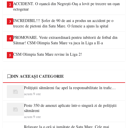
ACCIDENT. O oșancă din Negrești-Oaș a lovit pe trecere un oșan
2
octogenar
INCREDIBIL!!! Șofer de 90 de ani a produs un accident pe o
3
trecere de pietoni din Satu Mare. O femeie a ajuns la spital
PROMOVARE. Veste extraordinară pentru iubitorii de fotbal din
4
Sătmar! CSM Olimpia Satu Mare va juca în Liga a II-a
CSM Olimpia Satu Mare revine în Liga 2!
5
DIN ACEEAȘI CATEGORIE
Polițiștii sătmăreni fac apel la responsabilitate în trafic…
acum 9 ore
Peste 350 de amenzi aplicate într-o singură zi de polițiștii
sătmăreni
acum 9 ore
Relaxare la o oră și jumătate de Satu Mare. Cele mai