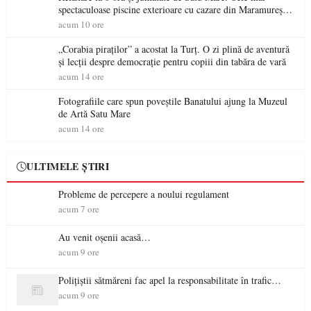
spectaculoase piscine exterioare cu cazare din Maramureș,
ideale pentru o escapadă de vară
acum 10 ore
„Corabia piraților” a acostat la Turț. O zi plină de aventură
și lecții despre democrație pentru copiii din tabăra de vară
acum 14 ore
Fotografiile care spun poveștile Banatului ajung la Muzeul
de Artă Satu Mare
acum 14 ore
ULTIMELE ȘTIRI
Probleme de percepere a noului regulament
acum 7 ore
Au venit oșenii acasă…
acum 9 ore
Polițiștii sătmăreni fac apel la responsabilitate în trafic…
acum 9 ore