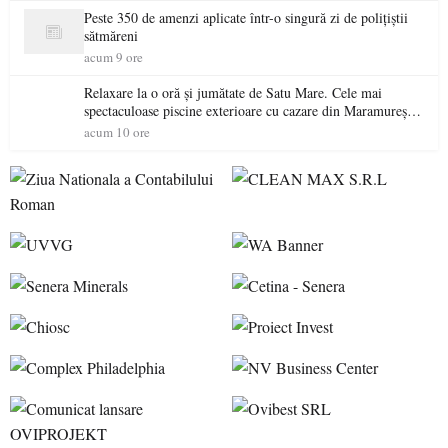
Peste 350 de amenzi aplicate într-o singură zi de polițiștii
sătmăreni
acum 9 ore
Relaxare la o oră și jumătate de Satu Mare. Cele mai
spectaculoase piscine exterioare cu cazare din Maramureș,
ideale pentru o escapadă de vară
acum 10 ore