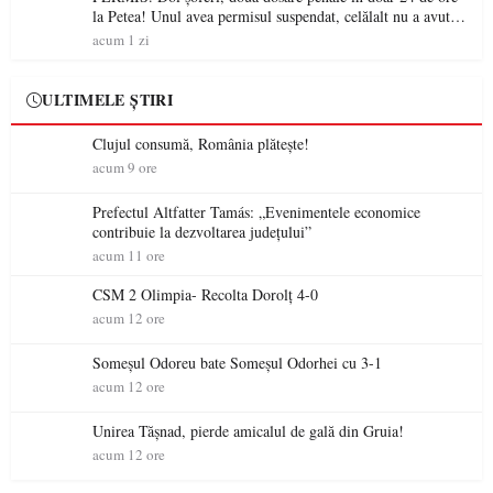
la Petea! Unul avea permisul suspendat, celălalt nu a avut
niciodată permis
acum 1 zi
ULTIMELE ȘTIRI
Clujul consumă, România plătește!
acum 9 ore
Prefectul Altfatter Tamás: „Evenimentele economice
contribuie la dezvoltarea județului”
acum 11 ore
CSM 2 Olimpia- Recolta Dorolț 4-0
acum 12 ore
Someșul Odoreu bate Someșul Odorhei cu 3-1
acum 12 ore
Unirea Tășnad, pierde amicalul de gală din Gruia!
acum 12 ore