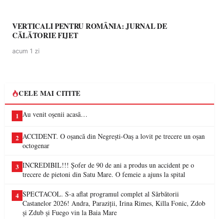
VERTICALI PENTRU ROMÂNIA: JURNAL DE
CĂLĂTORIE FIJET
acum 1 zi
CELE MAI CITITE
Au venit oșenii acasă…
1
ACCIDENT. O oșancă din Negrești-Oaș a lovit pe trecere un oșan
2
octogenar
INCREDIBIL!!! Șofer de 90 de ani a produs un accident pe o
3
trecere de pietoni din Satu Mare. O femeie a ajuns la spital
SPECTACOL. S-a aflat programul complet al Sărbătorii
4
Castanelor 2026! Andra, Paraziții, Irina Rimes, Killa Fonic, Zdob
și Zdub și Fuego vin la Baia Mare