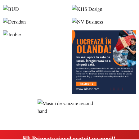
Primește ziarul gratuit pe email!