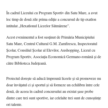
În cadrul Liceului cu Program Sportiv din Satu Mare, a avut
loc timp de două zile prima ediție a concursul de tip exatlon
intitulat „Hexatlonul Liceelor Sătmărene”.
Acest evenimentul a fost susținut de Primăria Municipiului
Satu Mare, Centrul Cultural G.M. Zamfirescu, Inspectoratul
Școlar, Consiliul Școlar al Elevilor, Aushopping, Liceul cu
Program Sportiv, Asociația Economică Germano-română și de
către Biblioteca Județeană.
Proiectul dorește să aducă împreună liceele și să promoveze nu
doar învățatul ci și sportul și să formeze un echilibru între cele
două, de aceea în cadrul concursului au existat șase probe
dintre care trei sunt sportive, iar celelalte trei sunt de cunoștințe
ori talente.