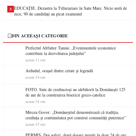
EDUCAȚIE. Dezastru la Titluraziare în Satu Mare. Nicio notă de
5
zece, 90 de candidați au picat examenul
DIN ACEEAȘI CATEGORIE
Prefectul Altfatter Tamás: „Evenimentele economice
contribuie la dezvoltarea județului”
acum 11 ore
Ardudul, orașul dintre cetate și legendă
acum 14 ore
FOTO. Sute de credincioși au sărbătorit la Domănești 125
de ani de la construirea bisericii greco-catolice
acum 14 ore
Mircea Govor: „Domăneștiul demonstrează că tradiția,
credința și continuitatea pot construi comunități puternice”
acum 15 ore
PERMIS. Doi șoferi, două dosare penale în doar 24 de ore