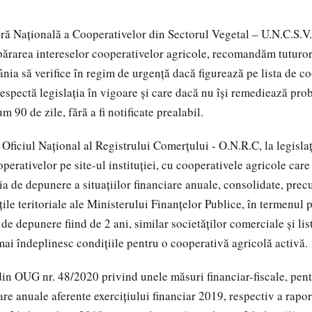
 Națională a Cooperativelor din Sectorul Vegetal – U.N.C.S.V., 
părarea intereselor cooperativelor agricole, recomandăm tuturo
nia să verifice în regim de urgență dacă figurează pe lista de c
espectă legislația în vigoare și care dacă nu își remediează prob
 90 de zile, fără a fi notificate prealabil.
Oficiul Național al Registrului Comerțului - O.N.R.C, la legislaț
operativelor pe site-ul instituției, cu cooperativele agricole care
ia de depunere a situațiilor financiare anuale, consolidate, prec
ţile teritoriale ale Ministerului Finanţelor Publice, în termenul 
e depunere fiind de 2 ani, similar societăților comerciale și lis
mai îndeplinesc condițiile pentru o cooperativă agricolă activă.
 din OUG nr. 48/2020 privind unele măsuri financiar-fiscale, pe
iare anuale aferente exerciţiului financiar 2019, respectiv a rapor