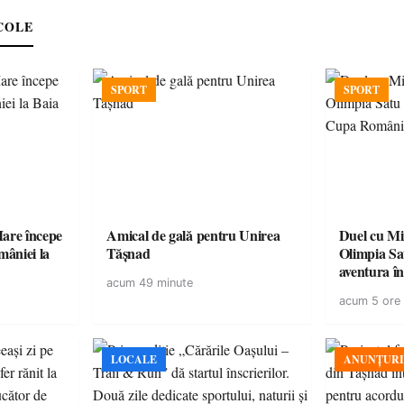
COLE
SPORT
SPORT
are începe
Amical de gală pentru Unirea
Duel cu Mi
Tășnad
Olimpia Sa
aventura î
acum 49 minute
Baia Mare
acum 5 ore
LOCALE
ANUNȚURI