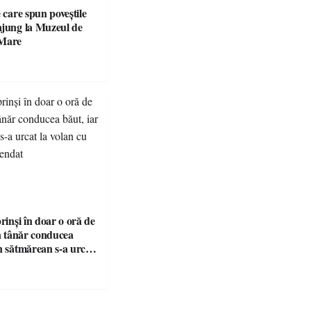
e care spun poveștile
ajung la Muzeul de
 Mare
prinși în doar o oră de
Un tânăr conducea
n sătmărean s-a urcat
u permisul suspendat