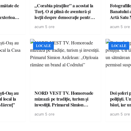
jumătate de
„Corabia piraților” a acostat la
Fotografiil
Turț. O zi plină de aventură și
Banatului 
 exterioare
lecții despre democrație pentru
Artă Satu
 ideale
copiii din tabăra de vară
acum 5 ore
acum 5 ore
 vară
LOCALE
LOCALE
ești-Oaș au
NORD VEST TV. Homoroade
Doi șoferi 
 local la
mizează pe tradiție, turism și
polițiști. 
Mărcuț”
investiții. Primarul Simion
băut, iar u
Ardelean: „Oțeloaia rămâne un
la volan c
acum 5 ore
acum 5 ore
brand al Codrului”