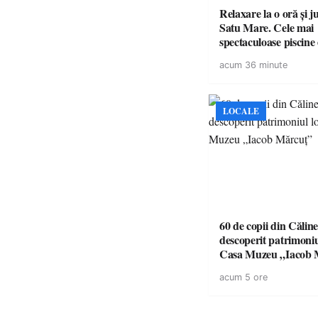
Relaxare la o oră și 
Satu Mare. Cele mai
spectaculoase piscine
cu cazare din Maramureș,
acum 36 minute
pentru o escapadă de
LOCALE
60 de copii din Călin
descoperit patrimoniul
Casa Muzeu „Iacob 
acum 5 ore