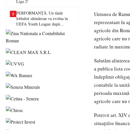
Liga 2!
PERFORMANȚĂ. Un tânăr
Uniunea de Ramură
5
fotbalist sătmărean va evolua în
reprezentant în a
UEFA Youth League după
transferul la Farul Constanța
agricole din Româ
agricole care nu r
radiate în maximum
Salutăm alinierea 
a publica lista co
îndeplinit obligaț
contabile la unită
perioada maximă d
agricole care nu 
Potrivit art. XIV
situaţiilor financ