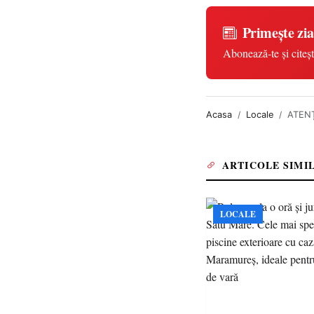
Primește zia
Abonează-te și citeșt
Acasa
Locale
ATENȚ
ARTICOLE SIMI
LOCALE