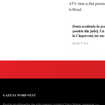
Două accidente în ace
șoselele din județ. Un
la Ciuperceni, iar un
de ATV, băut și fără 
acum 5 ore
răsturnat la Bixad
GAZETA NORD-VEST
Portal multimedia de stiri pentru judetul Satu Mare, integrat cu