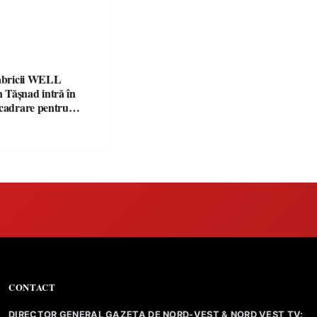
fabricii WELL
Tășnad intră în
ncadrare pentru
 mediu
CONTACT
DIRECTOR GENERAL GAZETA DE NORD-VEST & NORD VEST TV: