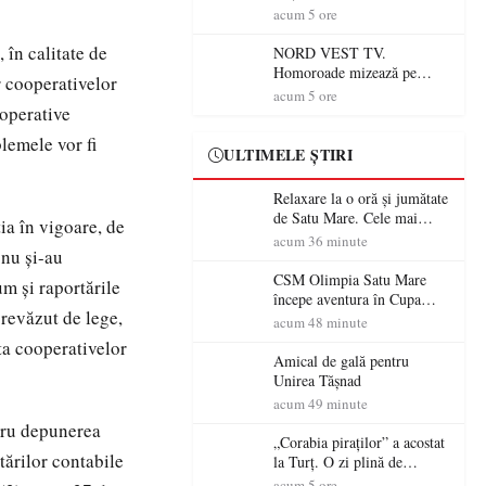
patrimoniul local la Casa
acum 5 ore
Muzeu „Iacob Mărcuț”
în calitate de
NORD VEST TV.
Homoroade mizează pe
r cooperativelor
tradiție, turism și investiții.
acum 5 ore
ooperative
Primarul Simion Ardelean:
„Oțeloaia rămâne un brand
lemele vor fi
al Codrului”
ULTIMELE ȘTIRI
Relaxare la o oră și jumătate
de Satu Mare. Cele mai
ia în vigoare, de
spectaculoase piscine
acum 36 minute
 nu și-au
exterioare cu cazare din
Maramureș, ideale pentru o
CSM Olimpia Satu Mare
um şi raportările
escapadă de vară
începe aventura în Cupa
prevăzut de lege,
României la Baia Mare
acum 48 minute
ta cooperativelor
Amical de gală pentru
Unirea Tășnad
acum 49 minute
ntru depunerea
„Corabia piraților” a acostat
tărilor contabile
la Turț. O zi plină de
aventură și lecții despre
acum 5 ore