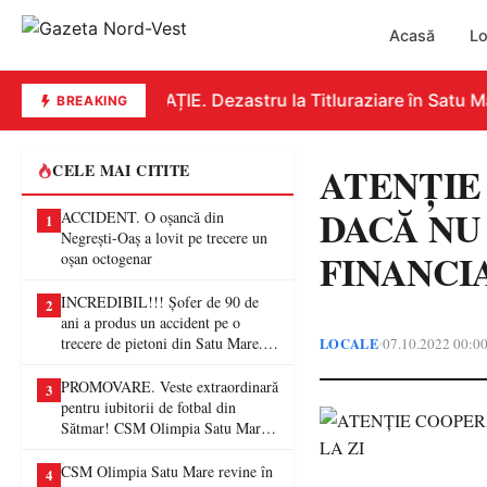
Acasă
Lo
EDUCAȚIE. Dezastru la Titluraziare în Satu Mar
BREAKING
ATENȚIE
CELE MAI CITITE
DACĂ NU 
ACCIDENT. O oșancă din
1
Negrești-Oaș a lovit pe trecere un
FINANCI
oșan octogenar
INCREDIBIL!!! Șofer de 90 de
2
ani a produs un accident pe o
trecere de pietoni din Satu Mare. O
LOCALE
07.10.2022 00:0
•
femeie a ajuns la spital
PROMOVARE. Veste extraordinară
3
pentru iubitorii de fotbal din
Sătmar! CSM Olimpia Satu Mare
va juca în Liga a II-a
CSM Olimpia Satu Mare revine în
4