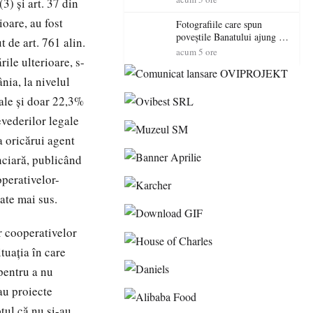
3) şi art. 37 din
democrație pentru copiii din
ioare, au fost
tabăra de vară
Fotografiile care spun
poveștile Banatului ajung la
 de art. 761 alin.
Muzeul de Artă Satu Mare
acum 5 ore
ile ulterioare, s-
nia, la nivelul
ale și doar 22,3%
evederilor legale
a oricărui agent
nciară, publicând
operativelor-
nate mai sus.
r cooperativelor
ituația în care
 pentru a nu
au proiecte
ptul că nu și-au