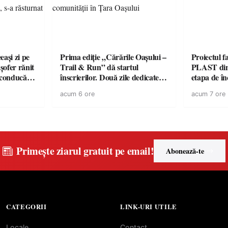
eași zi pe
Prima ediție „Cărările Oașului –
Proiectul 
 șofer rănit
Trail & Run” dă startul
PLAST din 
 conducător
înscrierilor. Două zile dedicate
etapa de î
permis, s-a
sportului, naturii și comunității
acordul de
acum 6 ore
acum 7 ore
în Țara Oașului
Primește ziarul gratuit pe email!
Abonează-te
CATEGORII
LINK-URI UTILE
Locale
Contact