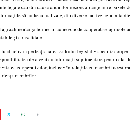
țiile legale sau din cauza anumitor neconcordanțe între bazele d
nformațiile să nu fie actualizate, din diverse motive neimputabile
 agroalimentar și fermierii, au nevoie de cooperative agricole 
tabile și consolidate!
licat activ în perfecționarea cadrului legislativ specific cooper
isponibilitatea de a veni cu informații suplimentare pentru clarif
ivitatea cooperativelor, inclusiv în relațiile cu membrii acestor
eriența membrilor.