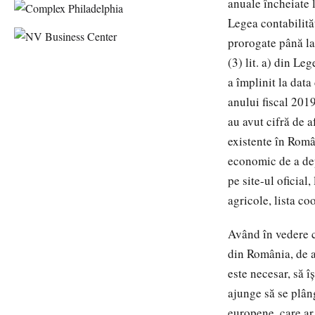
anuale încheiate l
Legea contabilităţ
prorogate până la 
(3) lit. a) din Le
a împlinit la data
anului fiscal 201
au avut cifră de 
existente în Român
economic de a dep
pe site-ul oficia
agricole, lista co
Având în vedere c
din România, de a 
este necesar, să 
ajunge să se plân
europene, care ar 