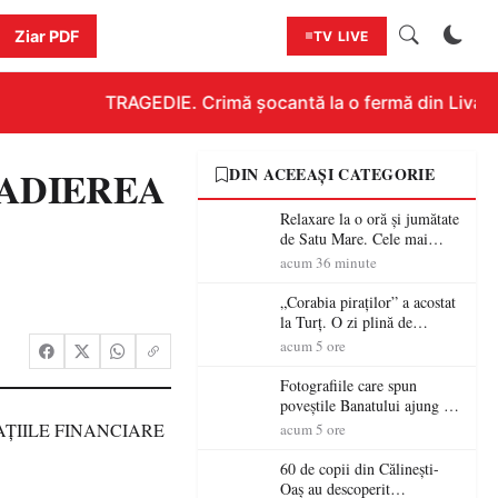
Ziar PDF
TV LIVE
TRAGEDIE. Crimă șocantă la o fermă din Livada!!!
RADIEREA
DIN ACEEAȘI CATEGORIE
Relaxare la o oră și jumătate
de Satu Mare. Cele mai
spectaculoase piscine
acum 36 minute
exterioare cu cazare din
Maramureș, ideale pentru o
„Corabia piraților” a acostat
escapadă de vară
la Turț. O zi plină de
aventură și lecții despre
acum 5 ore
democrație pentru copiii din
tabăra de vară
Fotografiile care spun
poveștile Banatului ajung la
Muzeul de Artă Satu Mare
acum 5 ore
60 de copii din Călinești-
Oaș au descoperit