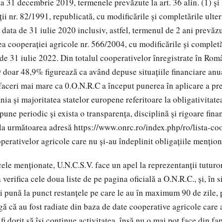
a 31 decembrie 2019, termenele prevăzute la art. 36 alin. (1) şi (
ii nr. 82/1991, republicată, cu modificările şi completările ulter
data de 31 iulie 2020 inclusiv, astfel, termenul de 2 ani prevăzut
gea cooperaţiei agricole nr. 566/2004, cu modificările și completăr
 de 31 iulie 2022. Din totalul cooperativelor înregistrate în Româ
9 doar 48,9% figurează ca având depuse situațiile financiare anu
afaceri mai mare ca 0.O.N.R.C a început punerea în aplicare a pr
ia și majoritatea statelor europene referitoare la obligativitate
une periodic și exista o transparența, disciplină și rigoare fina
l, la următoarea adresă https://www.onrc.ro/index.php/ro/lista-co
operativelor agricole care nu și-au îndeplinit obligațiile mențio
ele menționate, U.N.C.S.V. face un apel la reprezentanții tuturo
verifica cele doua liste de pe pagina oficială a O.N.R.C., și, în s
își pună la punct restanțele pe care le au în maximum 90 de zile,
gă că au fost radiate din baza de date cooperative agricole care 
fi dorit să își continue activitatea, însă nu o mai pot face din fa