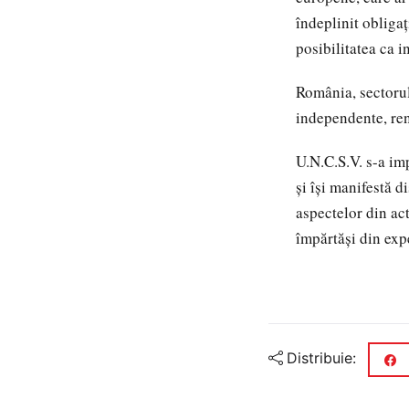
îndeplinit obliga
posibilitatea ca i
România, sectorul
independente, ren
U.N.C.S.V. s-a imp
și își manifestă d
aspectelor din act
împărtăși din exp
Distribuie: