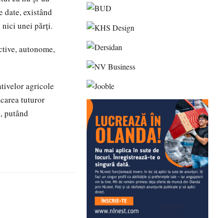
e date, existând
 nici unei părți.
active, autonome,
ativelor agricole
icarea tuturor
a, putând