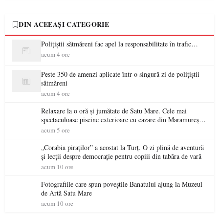
DIN ACEEAȘI CATEGORIE
Polițiștii sătmăreni fac apel la responsabilitate în trafic…
acum 4 ore
Peste 350 de amenzi aplicate într-o singură zi de polițiștii
sătmăreni
acum 4 ore
Relaxare la o oră și jumătate de Satu Mare. Cele mai
spectaculoase piscine exterioare cu cazare din Maramureș,
ideale pentru o escapadă de vară
acum 5 ore
„Corabia piraților” a acostat la Turț. O zi plină de aventură
și lecții despre democrație pentru copiii din tabăra de vară
acum 10 ore
Fotografiile care spun poveștile Banatului ajung la Muzeul
de Artă Satu Mare
acum 10 ore