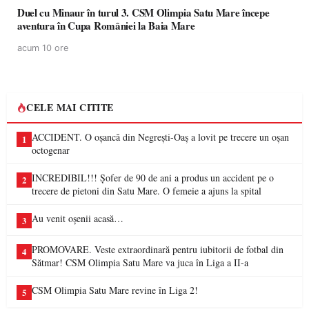
Duel cu Minaur în turul 3. CSM Olimpia Satu Mare începe
aventura în Cupa României la Baia Mare
acum 10 ore
CELE MAI CITITE
ACCIDENT. O oșancă din Negrești-Oaș a lovit pe trecere un oșan
1
octogenar
INCREDIBIL!!! Șofer de 90 de ani a produs un accident pe o
2
trecere de pietoni din Satu Mare. O femeie a ajuns la spital
Au venit oșenii acasă…
3
PROMOVARE. Veste extraordinară pentru iubitorii de fotbal din
4
Sătmar! CSM Olimpia Satu Mare va juca în Liga a II-a
CSM Olimpia Satu Mare revine în Liga 2!
5