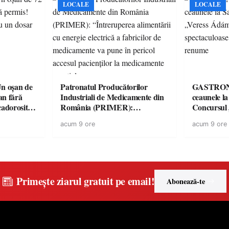
LOCALE
LOCALE
 oșan de
Patronatul Producătorilor
GASTRONOMIE 
lan fără
Industriali de Medicamente din
ceaunele l
 cadorosit
România (PRIMER):
Concursul
“Întreruperea alimentării cu
revine cu 
acum 9 ore
acum 9 ore
energie electrică a fabricilor de
spectaculoa
medicamente va pune în pericol
de renume
accesul pacienților la
medicamente esențiale
Primește ziarul gratuit pe email!
Abonează-te