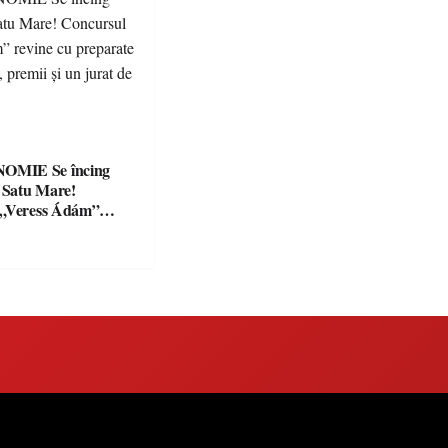
Se încing
a Satu Mare!
 „Veress Ádám”
preparate
se, premii și un jurat