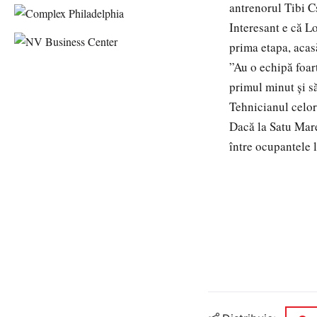
antrenorul Tibi C
Interesant e că Lo
prima etapa, acas
”Au o echipă foar
primul minut și s
Tehnicianul celor 
Dacă la Satu Mare
între ocupantele 