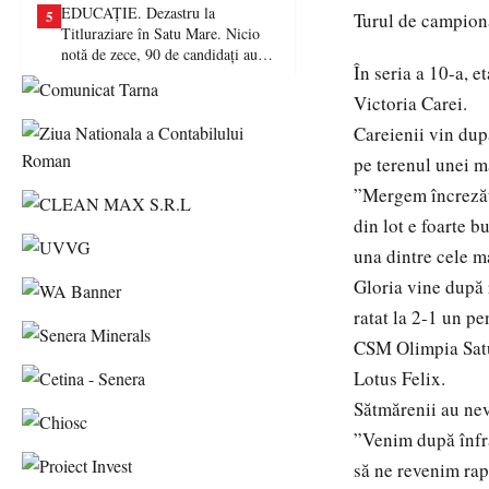
EDUCAȚIE. Dezastru la
5
Turul de campionat
Titluraziare în Satu Mare. Nicio
notă de zece, 90 de candidați au
În seria a 10-a, e
picat examenul
Victoria Carei.
Careienii vin după
pe terenul unei m
”Mergem încrezăto
din lot e foarte 
una dintre cele m
Gloria vine după 
ratat la 2-1 un pe
CSM Olimpia Satu
Lotus Felix.
Sătmărenii au nevo
”Venim după înfrâ
să ne revenim rap