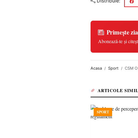
Distribuie:
Primește zia
Abonează-te și citeșt
Acasa
Sport
CSM Oli
ARTICOLE SIMI
SPORT