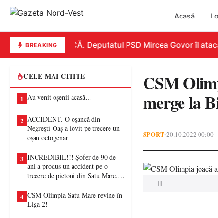
Acasă
Lo
REPLICĂ. Deputatul PSD Mircea Govor îl atacă dur
BREAKING
CSM Olimpi
CELE MAI CITITE
merge la Bi
Au venit oșenii acasă…
1
ACCIDENT. O oșancă din
2
Negrești-Oaș a lovit pe trecere un
SPORT
20.10.2022 00:00
•
oșan octogenar
INCREDIBIL!!! Șofer de 90 de
3
ani a produs un accident pe o
trecere de pietoni din Satu Mare. O
||||
femeie a ajuns la spital
CSM Olimpia Satu Mare revine în
4
Liga 2!