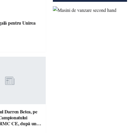
gală pentru Unirea
l Darren Betea, pe
Campionatului
 RMC CE, după un
culos cu fiul lui Kimi