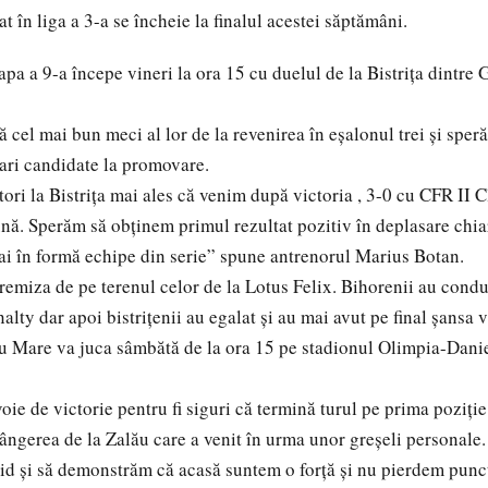
 în liga a 3-a se încheie la finalul acestei săptămâni.
tapa a 9-a începe vineri la ora 15 cu duelul de la Bistrița dintre
 cel mai bun meci al lor de la revenirea în eșalonul trei și speră
ari candidate la promovare.
ri la Bistrița mai ales că venim după victoria , 3-0 cu CFR II C
bună. Sperăm să obținem primul rezultat pozitiv în deplasare chi
ai în formă echipe din serie” spune antrenorul Marius Botan.
remiza de pe terenul celor de la Lotus Felix. Bihorenii au condu
nalty dar apoi bistrițenii au egalat și au mai avut pe final șansa v
 Mare va juca sâmbătă de la ora 15 pe stadionul Olimpia-Danie
ie de victorie pentru fi siguri că termină turul pe prima poziție
ngerea de la Zalău care a venit în urma unor greșeli personale.
id și să demonstrăm că acasă suntem o forță și nu pierdem pun