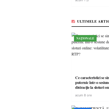
acum 1 zi
ULTIMELE ARTI
NAȚIONALE
Ce caracteristici se s
puternic într-o sesiun
distracție la sloturi on
volatilitatea sau nive
acum 8 ore