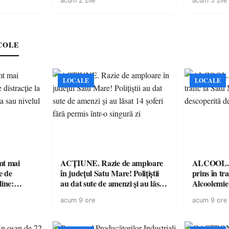
acum 2 zile
acum 3 zile
Räikkönen
COLE
LOCALE
LOCALE
imt mai
ACȚIUNE. Razie de amploare
ALCOOL. Șo
e de
în județul Satu Mare! Polițiștii
prins în tr
line:
au dat sute de amenzi și au lăsat
Alcoolemie
lul RTP?
14 șoferi fără permis într-o
polițiști
acum 9 ore
acum 9 ore
singură zi