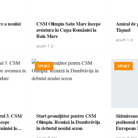
e a noului
CSM Olimpia Satu Mare începe
Amical de 
aventura în Cupa României la
Tășnad
Baia Mare
acum 1 zi
acum 1 zi
SPORT
SPORT
urul 3. CSM
Start promițător pentru CSM
Sătmăreanu
ncepe
Olimpia. Remiză la Dumbrăvița
podiumul 
âniei la
în debutul noului sezon
European
duel specta