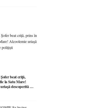
fer beat criță,
afic la Satu Mare!
 uriașă descoperită de