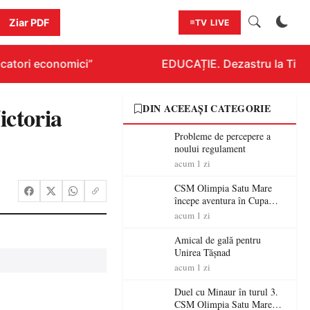
Ziar PDF
TV LIVE
atori economici”
EDUCAȚIE. Dezastru la Titlura
ictoria
DIN ACEEAȘI CATEGORIE
Probleme de percepere a
noului regulament
acum 1 zi
CSM Olimpia Satu Mare
începe aventura în Cupa
României la Baia Mare
acum 1 zi
Amical de gală pentru
Unirea Tășnad
acum 1 zi
Duel cu Minaur în turul 3.
CSM Olimpia Satu Mare