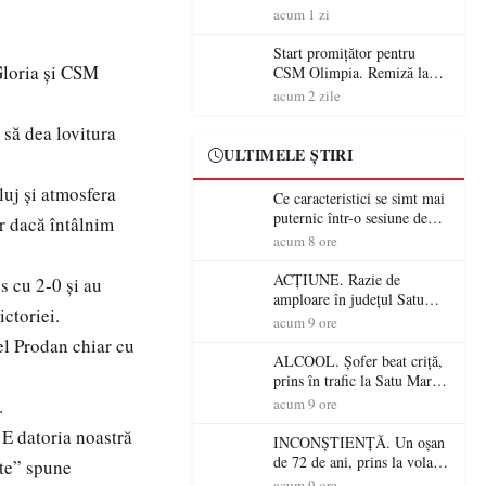
începe aventura în Cupa
acum 1 zi
României la Baia Mare
Start promițător pentru
 Gloria și CSM
CSM Olimpia. Remiză la
Dumbrăvița în debutul
acum 2 zile
noului sezon
 să dea lovitura
ULTIMELE ȘTIRI
luj și atmosfera
Ce caracteristici se simt mai
puternic într-o sesiune de
ar dacă întâlnim
distracție la sloturi online:
acum 8 ore
volatilitatea sau nivelul
RTP?
ACȚIUNE. Razie de
s cu 2-0 și au
amploare în județul Satu
ictoriei.
Mare! Polițiștii au dat sute
acum 9 ore
de amenzi și au lăsat 14
l Prodan chiar cu
șoferi fără permis într-o
ALCOOL. Șofer beat criță,
singură zi
prins în trafic la Satu Mare!
Alcoolemie uriașă
.
acum 9 ore
descoperită de polițiști
 E datoria noastră
INCONȘTIENȚĂ. Un oșan
de 72 de ani, prins la volan
cte” spune
fără permis! Polițiștii l-au
acum 9 ore