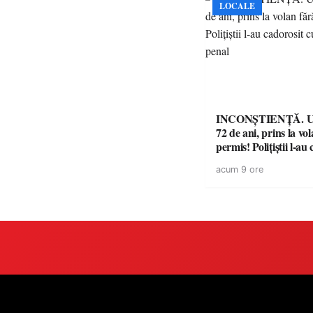
LOCALE
INCONȘTIENȚĂ. Un
72 de ani, prins la vo
permis! Polițiștii l-au
cu un dosar penal
acum 9 ore