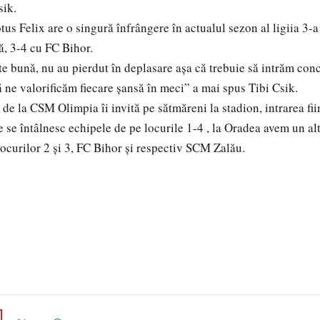
sik.
tus Felix are o singură înfrângere în actualul sezon al ligiia 3-a
ă, 3-4 cu FC Bihor.
te bună, nu au pierdut în deplasare așa că trebuie să intrăm conc
ă ne valorificăm fiecare șansă în meci” a mai spus Tibi Csik.
de la CSM Olimpia îi invită pe sătmăreni la stadion, intrarea fii
 se întâlnesc echipele de pe locurile 1-4 , la Oradea avem un al
locurilor 2 și 3, FC Bihor și respectiv SCM Zalău.