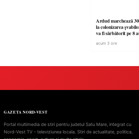
Ardud marchează 300
la colonizarea șvabilo
va fi sărbătorit pe 8 
acum 3 ore
GAZETA NORD-VEST
Portal multimedia de stiri pentru judetul Satu Mare, integrat cu
Nord-Vest TV - televiziunea locala. Stiri de actualitate, politica,