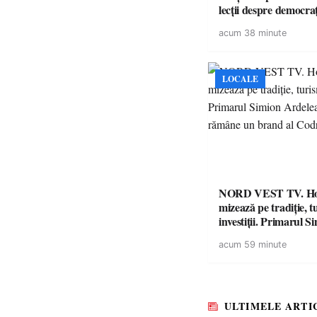
lecții despre democra
copiii din tabăra de 
acum 38 minute
LOCALE
NORD VEST TV. H
mizează pe tradiție, t
investiții. Primarul Simion
Ardelean: „Oțeloaia
acum 59 minute
brand al Codrului”
ULTIMELE ARTI