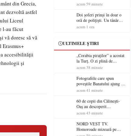
ământ din Grecia,
tradiție, turism și investiții.
acum 59 minute
Primarul Simion Ardelean:
nt dezvoltă astfel
„Oțeloaia rămâne un brand
Doi șoferi prinși în doar o
al Codrului”
ului Liceul
oră de polițiști. Un tânăr
conducea băut, iar un
acum 1 ora
 l-au făcut
sătmărean s-a urcat la volan
cu permisul suspendat
și vă doresc să vă
ULTIMELE ȘTIRI
tul Erasmus+
 accesibilității
„Corabia piraților” a acostat
la Turț. O zi plină de
ehnologii și
aventură și lecții despre
acum 38 minute
democrație pentru copiii din
tabăra de vară
Fotografiile care spun
poveștile Banatului ajung la
Muzeul de Artă Satu Mare
acum 41 minute
60 de copii din Călinești-
Oaș au descoperit
patrimoniul local la Casa
acum 43 minute
Muzeu „Iacob Mărcuț”
NORD VEST TV.
Homoroade mizează pe
tradiție, turism și investiții.
acum 59 minute