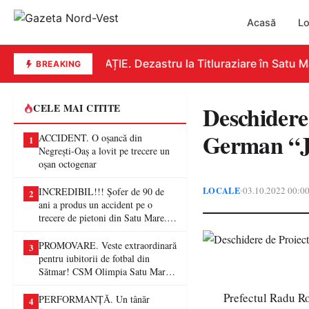
Acasă
Lo
EDUCAȚIE. Dezastru la Titluraziare în Satu Mar
BREAKING
Deschidere
CELE MAI CITITE
German “J
ACCIDENT. O oșancă din
1
Negrești-Oaș a lovit pe trecere un
oșan octogenar
LOCALE
03.10.2022 00:0
•
INCREDIBIL!!! Șofer de 90 de
2
ani a produs un accident pe o
trecere de pietoni din Satu Mare. O
femeie a ajuns la spital
PROMOVARE. Veste extraordinară
3
pentru iubitorii de fotbal din
Sătmar! CSM Olimpia Satu Mare
va juca în Liga a II-a
Prefectul Radu Ro
PERFORMANȚĂ. Un tânăr
4