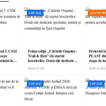
LOCALE
ANUNȚURI
urul 3. CSM
Prima ediție „Cărările Oașului –
Proiectul 
ncepe
Trail & Run” dă startul
PLAST din 
âniei la
înscrierilor. Două zile dedicate
etapa de î
sportului, naturii și comunității
acordul de
acum 2 ore
acum 2 ore
în Țara Oașului
LOCALE
LOCALE