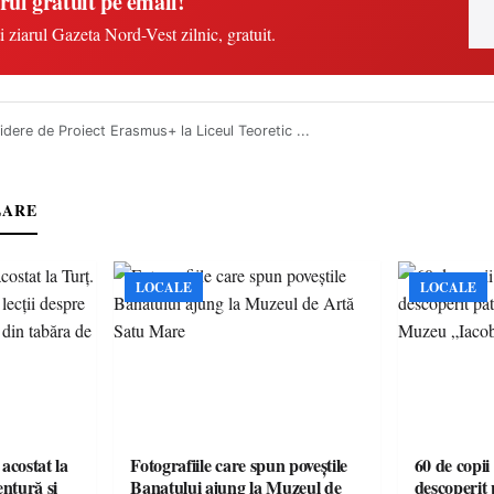
rul gratuit pe email!
i ziarul Gazeta Nord-Vest zilnic, gratuit.
dere de Proiect Erasmus+ la Liceul Teoretic ...
LARE
LOCALE
LOCALE
acostat la
Fotografiile care spun poveștile
60 de copii
entură și
Banatului ajung la Muzeul de
descoperit 