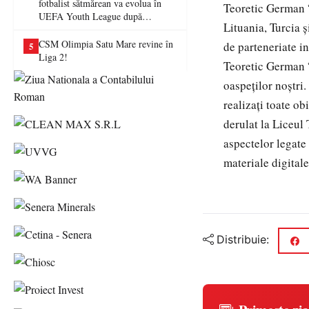
fotbalist sătmărean va evolua în
Teoretic German “
UEFA Youth League după
Lituania, Turcia 
transferul la Farul Constanța
CSM Olimpia Satu Mare revine în
de parteneriate i
5
Liga 2!
Teoretic German “
oaspeților noștri.
realizați toate o
derulat la Liceul
aspectelor legate 
materiale digitale
Distribuie: