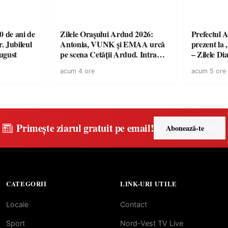
 de ani de
Zilele Orașului Ardud 2026:
Prefectul A
r. Jubileul
Antonia, VUNK și EMAA urcă
prezent la 
august
pe scena Cetății Ardud. Intrarea
– Zilele D
este liberă
acum 4 ore
acum 5 ore
Primește ziarul gratuit pe email!
Abonează-te
CATEGORII
LINK-URI UTILE
Locale
Contact
Sport
Nord-Vest TV Live