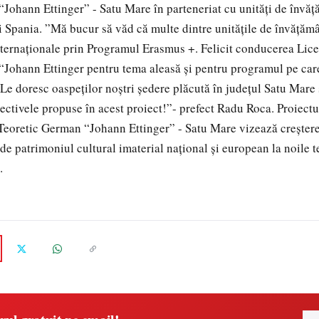
Johann Ettinger” - Satu Mare în parteneriat cu unități de învăț
și Spania. ”Mă bucur să văd că multe dintre unitățile de învățămâ
nternaționale prin Programul Erasmus +. Felicit conducerea Lice
Johann Ettinger pentru tema aleasă și pentru programul pe care
 Le doresc oaspeților noștri ședere plăcută în județul Satu Mare 
biectivele propuse în acest proiect!”- prefect Radu Roca. Proiec
 Teoretic German “Johann Ettinger” - Satu Mare vizează creșterea
de patrimoniul cultural imaterial național și european la noile t
.