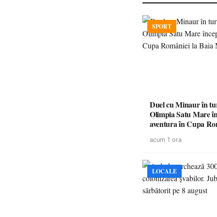
SPORT
Duel cu Minaur în t
Olimpia Satu Mare î
aventura în Cupa Rom
Baia Mare
acum 1 ora
LOCALE