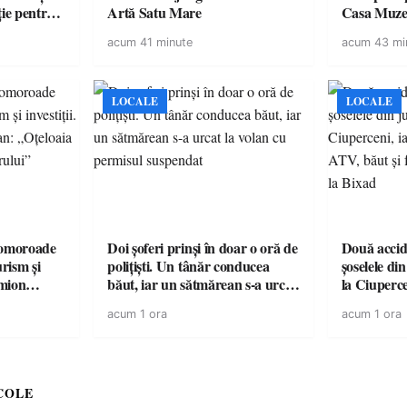
ție pentru
Artă Satu Mare
Casa Muze
vară
acum 41 minute
acum 43 mi
LOCALE
LOCALE
omoroade
Doi șoferi prinși în doar o oră de
Două accide
urism și
polițiști. Un tânăr conducea
șoselele di
băut, iar un sătmărean s-a urcat
la Ciuperc
 rămâne un
la volan cu permisul suspendat
de ATV, bău
acum 1 ora
acum 1 ora
răsturnat l
COLE