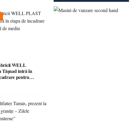
fabricii WELL
Tășnad intră în
ncadrare pentru
 mediu