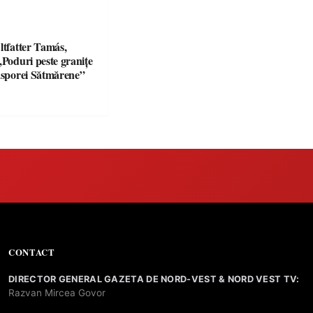
ltfatter Tamás,
„Poduri peste granițe
iasporei Sătmărene”
CONTACT
DIRECTOR GENERAL GAZETA DE NORD-VEST & NORD VEST TV:
Razvan Mircea Govor