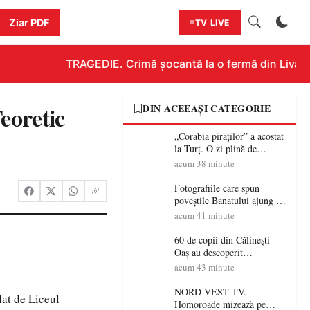
Ziar PDF
TV LIVE
TRAGEDIE. Crimă șocantă la o fermă din Livada!!
eoretic
DIN ACEEAȘI CATEGORIE
„Corabia piraților” a acostat
la Turț. O zi plină de
aventură și lecții despre
acum 38 minute
democrație pentru copiii din
tabăra de vară
Fotografiile care spun
poveștile Banatului ajung la
Muzeul de Artă Satu Mare
acum 41 minute
60 de copii din Călinești-
Oaș au descoperit
patrimoniul local la Casa
acum 43 minute
Muzeu „Iacob Mărcuț”
NORD VEST TV.
lat de Liceul
Homoroade mizează pe