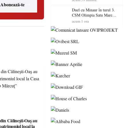
Abonează-te
Primarul Simion Ardelean:
„Oțeloaia rămâne un brand
Duel cu Minaur în turul 3.
al Codrului”
CSM Olimpia Satu Mare
începe aventura în Cupa
acum 1 ora
României la Baia Mare
 din Călinești-Oaș au
patrimoniul local la