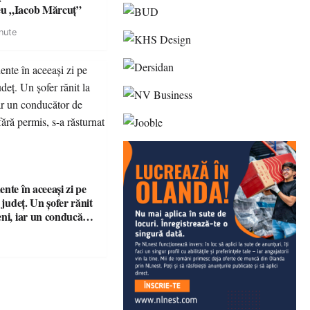
u „Iacob Mărcuț”
nute
nte în aceeași zi pe
n județ. Un șofer rănit
eni, iar un conducător
t și fără permis, s-a
a Bixad