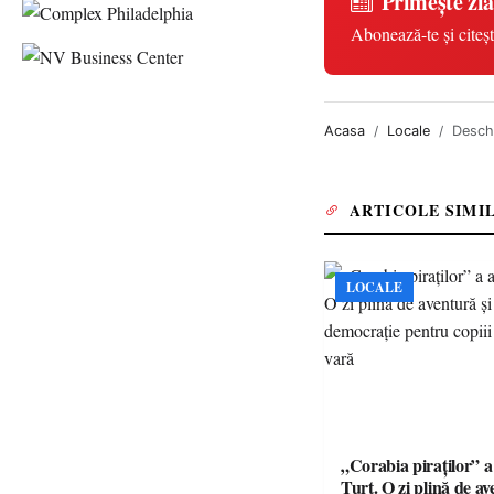
Primește zia
Abonează-te și citeșt
Acasa
Locale
Deschi
ARTICOLE SIMI
LOCALE
„Corabia piraților” a 
Turț. O zi plină de av