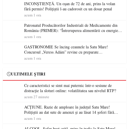
INCONȘTIENȚĂ. Un oșan de 72 de ani, prins la volan
fără permis! Polițiștii l-au cadorosit cu un dosar penal
acum 1 ora
Patronatul Producătorilor Industriali de Medicamente din
România (PRIMER): “Întreruperea alimentării cu energie
electrică a fabricilor de medicamente va pune în pericol
acum 1 ora
accesul pacienților la medicamente esențiale
GASTRONOMIE Se încing ceaunele la Satu Mare!
Concursul „Veress Ádám” revine cu preparate
spectaculoase, premii și un jurat de renume
acum 1 ora
ULTIMELE ȘTIRI
Ce caracteristici se simt mai puternic într-o sesiune de
distracție la sloturi online: volatilitatea sau nivelul RTP?
acum 27 minute
ACȚIUNE. Razie de amploare în județul Satu Mare!
Polițiștii au dat sute de amenzi și au lăsat 14 șoferi fără
permis într-o singură zi
acum 1 ora
ALCOOL. Șofer beat criță, prins în trafic la Satu Mare!