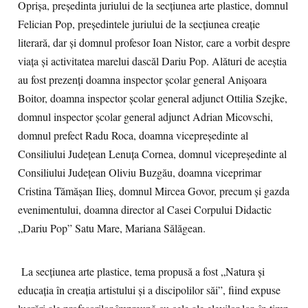
Oprișa, președinta juriului de la secțiunea arte plastice, domnul
Felician Pop, președintele juriului de la secțiunea creație
literară, dar și domnul profesor Ioan Nistor, care a vorbit despre
viața și activitatea marelui dascăl Dariu Pop. Alături de aceștia
au fost prezenți doamna inspector școlar general Anișoara
Boitor, doamna inspector școlar general adjunct Ottilia Szejke,
domnul inspector școlar general adjunct Adrian Micovschi,
domnul prefect Radu Roca, doamna vicepreședinte al
Consiliului Județean Lenuța Cornea, domnul vicepreședinte al
Consiliului Județean Oliviu Buzgău, doamna viceprimar
Cristina Tămășan Ilieș, domnul Mircea Govor, precum și gazda
evenimentului, doamna director al Casei Corpului Didactic
„Dariu Pop” Satu Mare, Mariana Sălăgean.
La secțiunea arte plastice, tema propusă a fost „Natura și
educația în creația artistului și a discipolilor săi”, fiind expuse