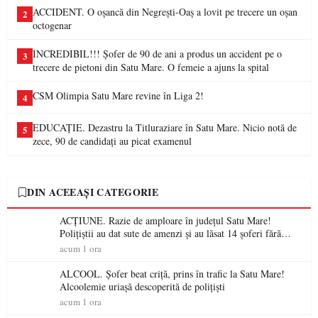
ACCIDENT. O oșancă din Negrești-Oaș a lovit pe trecere un oșan
2
octogenar
INCREDIBIL!!! Șofer de 90 de ani a produs un accident pe o
3
trecere de pietoni din Satu Mare. O femeie a ajuns la spital
CSM Olimpia Satu Mare revine în Liga 2!
4
EDUCAȚIE. Dezastru la Titluraziare în Satu Mare. Nicio notă de
5
zece, 90 de candidați au picat examenul
DIN ACEEAȘI CATEGORIE
ACȚIUNE. Razie de amploare în județul Satu Mare!
Polițiștii au dat sute de amenzi și au lăsat 14 șoferi fără
permis într-o singură zi
acum 1 ora
ALCOOL. Șofer beat criță, prins în trafic la Satu Mare!
Alcoolemie uriașă descoperită de polițiști
acum 1 ora