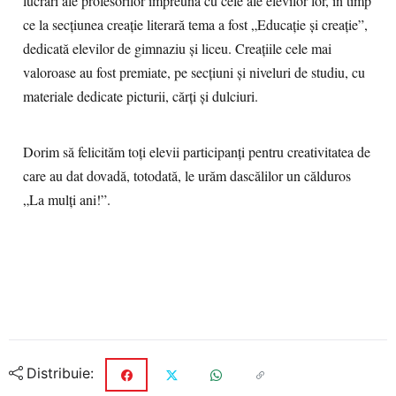
lucrări ale profesorilor împreună cu cele ale elevilor lor, în timp
ce la secțiunea creație literară tema a fost „Educație și creație”,
dedicată elevilor de gimnaziu și liceu. Creațiile cele mai
valoroase au fost premiate, pe secțiuni și niveluri de studiu, cu
materiale dedicate picturii, cărți și dulciuri.
Dorim să felicităm toți elevii participanți pentru creativitatea de
care au dat dovadă, totodată, le urăm dascălilor un călduros
„La mulți ani!”.
Distribuie: