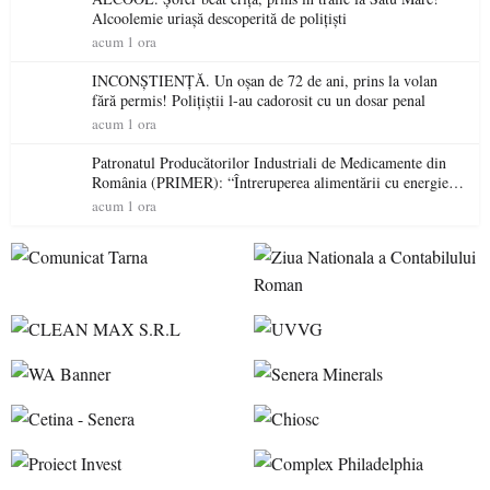
Alcoolemie uriașă descoperită de polițiști
acum 1 ora
INCONȘTIENȚĂ. Un oșan de 72 de ani, prins la volan
fără permis! Polițiștii l-au cadorosit cu un dosar penal
acum 1 ora
Patronatul Producătorilor Industriali de Medicamente din
România (PRIMER): “Întreruperea alimentării cu energie
electrică a fabricilor de medicamente va pune în pericol
acum 1 ora
accesul pacienților la medicamente esențiale