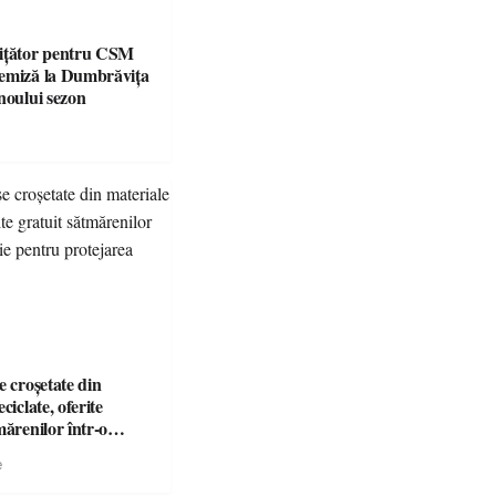
ițător pentru CSM
emiză la Dumbrăvița
noului sezon
e croșetate din
ciclate, oferite
mărenilor într-o
entru protejarea
e