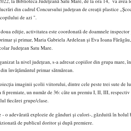
2022, la Biblioteca Județeană Satu Mare, de la ora 14, va avea 
lucrări din cadrul Concursului județean de creații plastice „Școa
copilului de azi ".
a doua ediție, activitatea este coordonată de doamnele inspector
rimar și primar, Maria Gabriela Ardelean și Eva Ioana Fărăgău,
colar Județean Satu Mare.
ganizat la nivel județean, s-a adresat copiilor din grupa mare, 
r din învățământul primar sătmărean.
ecția imaginii școlii viitorului, dintre cele peste trei sute de lu
a fi premiate, un număr de 36: câte un premiu I, II, III, respecti
velul fiecărei grupe/clase.
 - o adevărată explozie de gânduri și culori-, găzduită în holul b
vizionată de publicul doritor și după premiere.