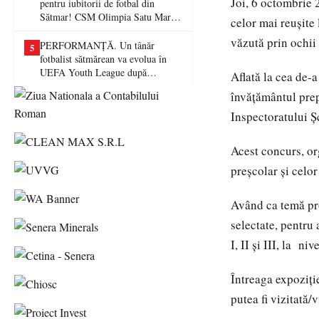
Joi, 6 octombrie 
pentru iubitorii de fotbal din
Sătmar! CSM Olimpia Satu Mare
celor mai reușite 
va juca în Liga a II-a
văzută prin ochii 
PERFORMANȚĂ. Un tânăr
5
fotbalist sătmărean va evolua în
UEFA Youth League după
Aflată la cea de-
transferul la Farul Constanța
învățământul prep
Inspectoratului Ș
Acest concurs, or
preșcolar și celo
Având ca temă proi
selectate, pentru 
I, II și III, la ni
Întreaga expoziție
putea fi vizitată/