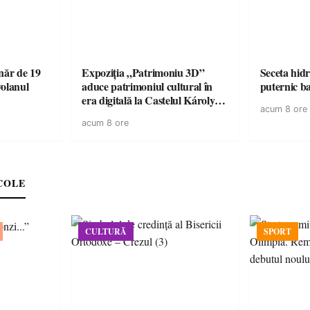
ăr de 19
Expoziția „Patrimoniu 3D”
Seceta hidr
volanul
aduce patrimoniul cultural în
puternic b
era digitală la Castelul Károlyi
acum 8 ore
din Carei
acum 8 ore
COLE
CULTURĂ
SPORT