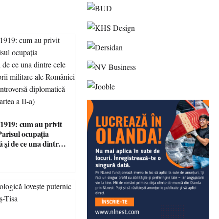
1919: cum au privit
Parisul ocupația
 și de ce una dintre
i victorii militare ale
 devenit o
ă diplomatică
 partea a II-a)