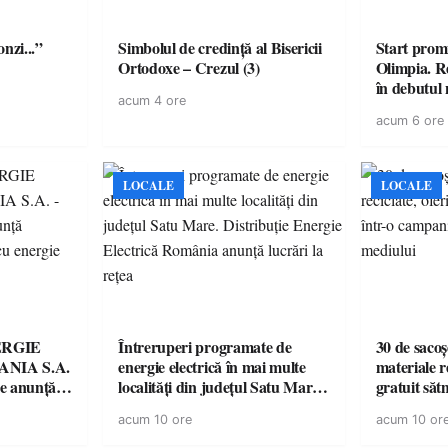
onzi...”
Simbolul de credinţă al Bisericii
Start prom
Ortodoxe – Crezul (3)
Olimpia. R
în debutul 
acum 4 ore
acum 6 ore
LOCALE
LOCALE
ERGIE
Întreruperi programate de
30 de sacoș
NIA S.A.
energie electrică în mai multe
materiale re
re anunţă
localități din județul Satu Mare.
gratuit săt
rii cu
Distribuție Energie Electrică
campanie p
acum 10 ore
acum 10 or
România anunță lucrări la rețea
mediului