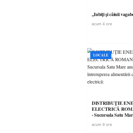
,,Iubiți și câinii vagab
acum 4 ore
LOCALE
DISTRIBUȚIE EN
ELECTRICĂ ROMA
- Sucursala Satu Ma
întreruperea alimentă
acum 9 ore
energie electrică: