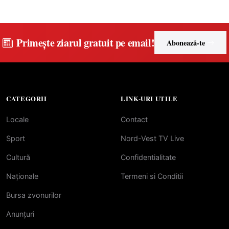
Primește ziarul gratuit pe email!
Abonează-te
CATEGORII
LINK-URI UTILE
Locale
Contact
Sport
Nord-Vest TV Live
Cultură
Confidentialitate
Naționale
Termeni si Conditii
Bursa zvonurilor
Anunțuri