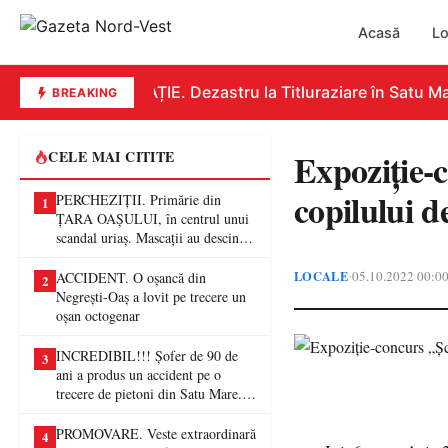
Acasă
Lo
EDUCAȚIE. Dezastru la Titluraziare în Satu Mar
BREAKING
Expoziție-c
CELE MAI CITITE
copilului d
PERCHEZIȚII. Primărie din
1
ȚARA OAȘULUI, în centrul unui
scandal uriaș. Mascații au descins
într-o anchetă privind presupuse
fraude de proporții
LOCALE
05.10.2022 00:0
•
ACCIDENT. O oșancă din
2
Negrești-Oaș a lovit pe trecere un
oșan octogenar
INCREDIBIL!!! Șofer de 90 de
3
ani a produs un accident pe o
trecere de pietoni din Satu Mare. O
femeie a ajuns la spital
PROMOVARE. Veste extraordinară
4