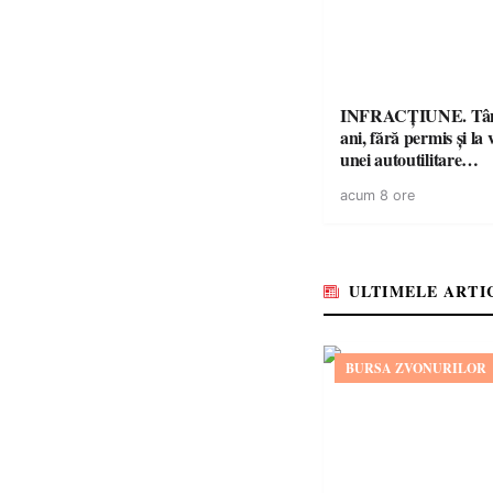
INFRACȚIUNE. Tân
ani, fără permis și la 
unei autoutilitare
neînmatriculate
acum 8 ore
ULTIMELE ARTI
BURSA ZVONURILOR