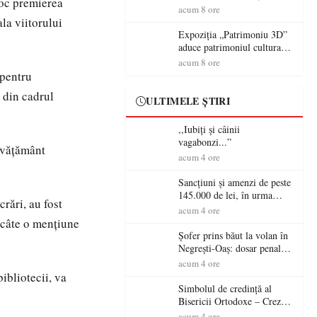
loc premierea
controversă diplomatică
volanul unei autoutilitare
acum 8 ore
europeană ( partea a II-a)
neînmatriculate
la viitorului
Expoziția „Patrimoniu 3D”
aduce patrimoniul cultural
în era digitală la Castelul
acum 8 ore
Károlyi din Carei
 pentru
 din cadrul
ULTIMELE ȘTIRI
,,Iubiți și câinii
vagabonzi...”
învățământ
acum 4 ore
Sancțiuni și amenzi de peste
145.000 de lei, în urma
crări, au fost
acțiunilor polițiștilor
acum 4 ore
sătmăreni
v câte o mențiune
Șofer prins băut la volan în
Negrești-Oaș: dosar penal
după un control al
acum 4 ore
polițiștilor
ibliotecii, va
Simbolul de credinţă al
Bisericii Ortodoxe – Crezul
(3)
acum 4 ore