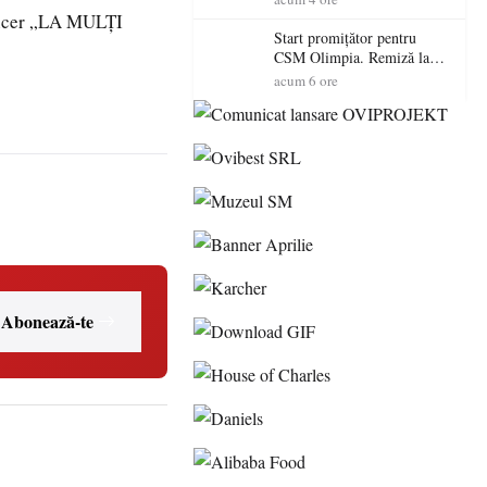
 sincer „LA MULȚI
Start promițător pentru
CSM Olimpia. Remiză la
Dumbrăvița în debutul
acum 6 ore
noului sezon
Abonează-te