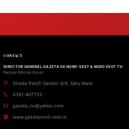
CONTACT
DIRECTOR GENERAL GAZETA DE NORD-VEST & NORD VEST TV:
Razvan Mircea Govor
Strada Petofi Sandor 4/A, Satu Mare
0361-407733
gazeta_nv@yahoo.com
www.gazetanord-vest.ro