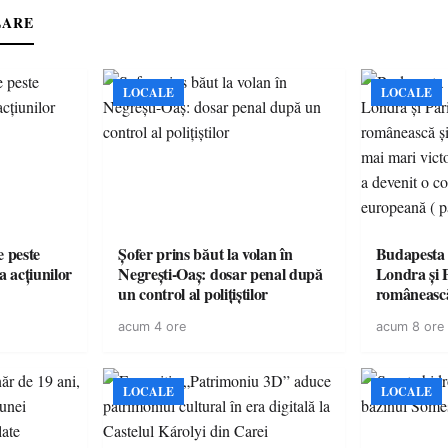
LARE
LOCALE
LOCALE
e peste
Șofer prins băut la volan în
Budapesta 
a acțiunilor
Negrești-Oaș: dosar penal după
Londra și 
un control al polițiștilor
românească
cele mai mar
acum 4 ore
acum 8 ore
României a
controvers
europeană (
LOCALE
LOCALE