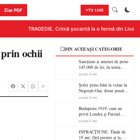
Ziar PDF
TV LIVE
TRAGEDIE. Crimă șocantă la o fermă din Livada!!!
prin ochii
DIN ACEEAȘI CATEGORIE
Sancțiuni și amenzi de peste
145.000 de lei, în urma
acțiunilor polițiștilor
acum 4 ore
sătmăreni
Șofer prins băut la volan în
Negrești-Oaș: dosar penal
după un control al
acum 4 ore
polițiștilor
Budapesta 1919: cum au
privit Londra și Parisul
ocupația românească și de ce
acum 8 ore
una dintre cele mai mari
victorii militare ale
INFRACȚIUNE. Tânăr de
României a devenit o
19 ani, fără permis și la