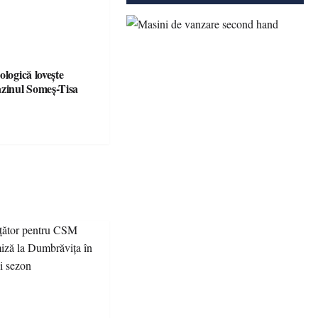
ologică lovește
azinul Someș-Tisa