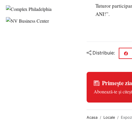
Tuturor participa
ANI!”.
Distribuie:
Primește zia
Abonează-te și citeșt
Acasa
Locale
Expozi