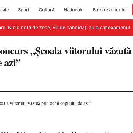
cale
Sport
Cultură
Naționale
Bursa zvonurilor
e. Nicio notă de zece, 90 de candidați au picat examenul
oncurs „Școala viitorului văzută 
e azi”
0