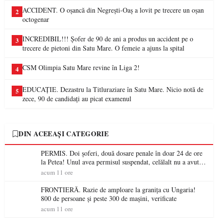
ACCIDENT. O oșancă din Negrești-Oaș a lovit pe trecere un oșan
2
octogenar
INCREDIBIL!!! Șofer de 90 de ani a produs un accident pe o
3
trecere de pietoni din Satu Mare. O femeie a ajuns la spital
CSM Olimpia Satu Mare revine în Liga 2!
4
EDUCAȚIE. Dezastru la Titluraziare în Satu Mare. Nicio notă de
5
zece, 90 de candidați au picat examenul
DIN ACEEAȘI CATEGORIE
PERMIS. Doi șoferi, două dosare penale în doar 24 de ore
la Petea! Unul avea permisul suspendat, celălalt nu a avut
niciodată permis
acum 11 ore
FRONTIERĂ. Razie de amploare la granița cu Ungaria!
800 de persoane și peste 300 de mașini, verificate
acum 11 ore