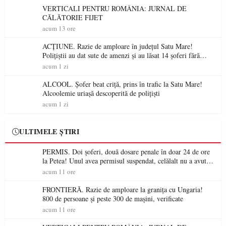
VERTICALI PENTRU ROMÂNIA: JURNAL DE
CĂLĂTORIE FIJET
acum 13 ore
ACȚIUNE. Razie de amploare în județul Satu Mare!
Polițiștii au dat sute de amenzi și au lăsat 14 șoferi fără
permis într-o singură zi
acum 1 zi
ALCOOL. Șofer beat criță, prins în trafic la Satu Mare!
Alcoolemie uriașă descoperită de polițiști
acum 1 zi
ULTIMELE ȘTIRI
PERMIS. Doi șoferi, două dosare penale în doar 24 de ore
la Petea! Unul avea permisul suspendat, celălalt nu a avut
niciodată permis
acum 11 ore
FRONTIERĂ. Razie de amploare la granița cu Ungaria!
800 de persoane și peste 300 de mașini, verificate
acum 11 ore