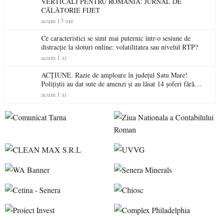
VERTICALI PENTRU ROMÂNIA: JURNAL DE
CĂLĂTORIE FIJET
acum 13 ore
Ce caracteristici se simt mai puternic într-o sesiune de
distracție la sloturi online: volatilitatea sau nivelul RTP?
acum 1 zi
ACȚIUNE. Razie de amploare în județul Satu Mare!
Polițiștii au dat sute de amenzi și au lăsat 14 șoferi fără
permis într-o singură zi
acum 1 zi