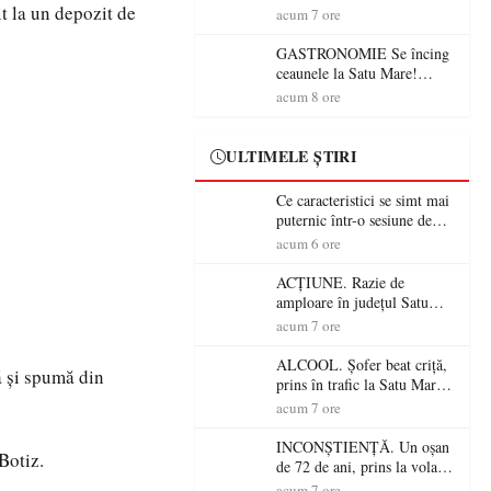
t la un depozit de
din România (PRIMER):
acum 7 ore
“Întreruperea alimentării cu
energie electrică a fabricilor
GASTRONOMIE Se încing
de medicamente va pune în
ceaunele la Satu Mare!
pericol accesul pacienților la
Concursul „Veress Ádám”
acum 8 ore
medicamente esențiale
revine cu preparate
spectaculoase, premii și un
jurat de renume
ULTIMELE ȘTIRI
Ce caracteristici se simt mai
puternic într-o sesiune de
distracție la sloturi online:
acum 6 ore
volatilitatea sau nivelul
RTP?
ACȚIUNE. Razie de
amploare în județul Satu
Mare! Polițiștii au dat sute
acum 7 ore
de amenzi și au lăsat 14
șoferi fără permis într-o
ALCOOL. Șofer beat criță,
ă și spumă din
singură zi
prins în trafic la Satu Mare!
Alcoolemie uriașă
acum 7 ore
descoperită de polițiști
INCONȘTIENȚĂ. Un oșan
Botiz.
de 72 de ani, prins la volan
fără permis! Polițiștii l-au
acum 7 ore