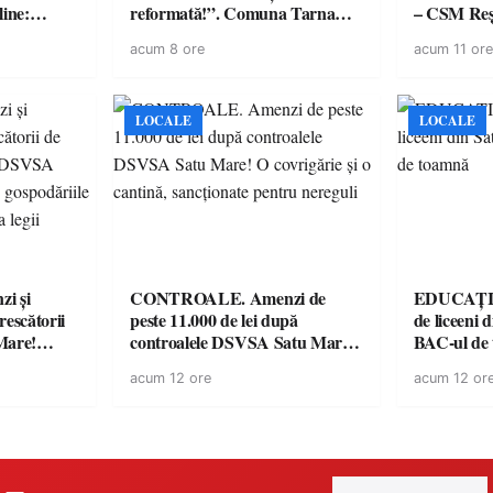
line:
reformată!”. Comuna Tarna
– CSM Reși
lul RTP?
Mare a finalizat proiectul de
avertisment
acum 8 ore
acum 11 ore
dotare cu mobilier, materiale
suporteri
didactice și echipamente digitale
a unităților de învățământ
preuniversitar, finanțat prin
LOCALE
LOCALE
PNRR
i și
CONTROALE. Amenzi de
EDUCAȚIE.
rescătorii
peste 11.000 de lei după
de liceeni 
Mare!
controalele DSVSA Satu Mare!
BAC-ul de
ale în
O covrigărie și o cantină,
acum 12 ore
acum 12 or
ace apel la
sancționate pentru nereguli