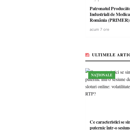
Patronatul Producăto
Industriali de Medic
România (PRIMER)
“Întreruperea aliment
acum 7 ore
energie electrică a fab
medicamente va pune 
accesul pacienților la
medicamente esențial
ULTIMELE ARTI
NAȚIONALE
Ce caracteristici se s
puternic într-o sesiun