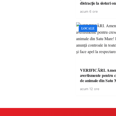
distracție la sloturi on
volatilitatea sau nive
acum 6 ore
LOCALE
VERIFICĂRI. Amenz
avertismente pentru c
de animale din Satu 
DSVSA anunță contro
acum 12 ore
toate gospodăriile și f
respectarea legii