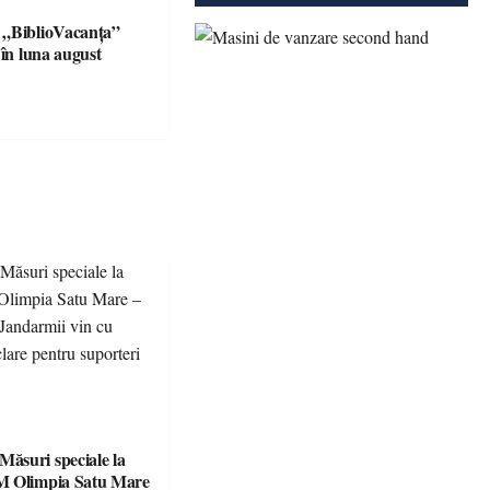
 „BiblioVacanța”
 în luna august
suri speciale la
M Olimpia Satu Mare