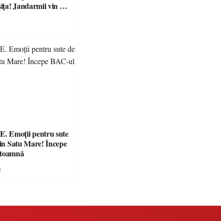
ța! Jandarmii vin cu
e clare pentru
 Emoții pentru sute
din Satu Mare! Începe
 toamnă
e