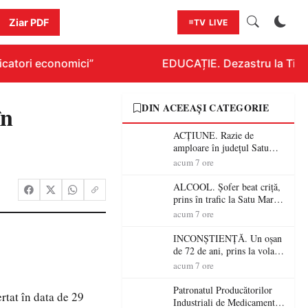
Ziar PDF
TV LIVE
catori economici”
EDUCAȚIE. Dezastru la Titlura
în
DIN ACEEAȘI CATEGORIE
ACȚIUNE. Razie de
amploare în județul Satu
Mare! Polițiștii au dat sute
acum 7 ore
de amenzi și au lăsat 14
șoferi fără permis într-o
ALCOOL. Șofer beat criță,
singură zi
prins în trafic la Satu Mare!
Alcoolemie uriașă
acum 7 ore
descoperită de polițiști
INCONȘTIENȚĂ. Un oșan
de 72 de ani, prins la volan
fără permis! Polițiștii l-au
acum 7 ore
cadorosit cu un dosar penal
Patronatul Producătorilor
rtat în data de 29
Industriali de Medicamente