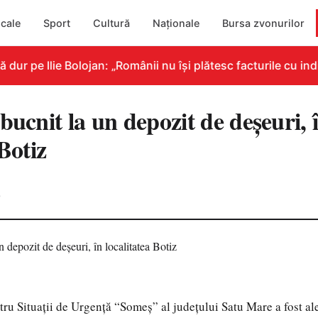
cale
Sport
Cultură
Naționale
Bursa zvonurilor
r pe Ilie Bolojan: „Românii nu își plătesc facturile cu indi
bucnit la un depozit de deșeuri, 
 Botiz
0
tru Situații de Urgență “Someș” al județului Satu Mare a fost ale