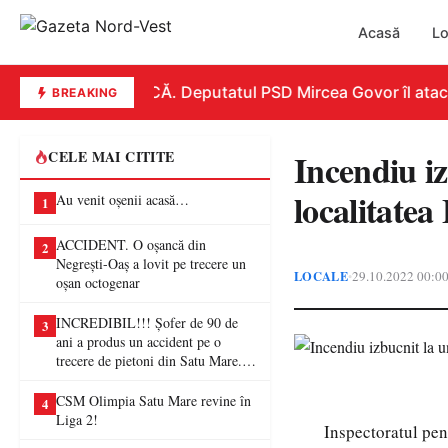
Acasă
Lo
REPLICĂ. Deputatul PSD Mircea Govor îl atacă du
BREAKING
Incendiu iz
CELE MAI CITITE
localitatea
Au venit oșenii acasă…
1
ACCIDENT. O oșancă din
2
Negrești-Oaș a lovit pe trecere un
LOCALE
29.10.2022 00:0
•
oșan octogenar
INCREDIBIL!!! Șofer de 90 de
3
ani a produs un accident pe o
trecere de pietoni din Satu Mare. O
femeie a ajuns la spital
CSM Olimpia Satu Mare revine în
4
Liga 2!
Inspectoratul pen