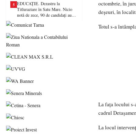
octombrie, în jur
EDUCAȚIE. Dezastru la
5
Titluraziare în Satu Mare. Nicio
deșeuri, în locali
notă de zece, 90 de candidați au
picat examenul
Totul s-a întâmpl
La fața locului s
cadrul Detașamen
La locul intervenț