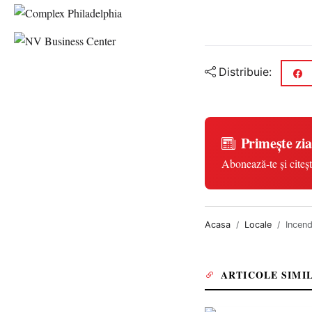
Distribuie:
Primește zia
Abonează-te și citeșt
Acasa
Locale
Incend
ARTICOLE SIMI