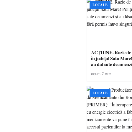
LOCALE
ACȚIUNE. Razie de 
în județul Satu Mare! P
au dat sute de amenzi 
14 șoferi fără permis 
acum 7 ore
singură zi
LOCALE