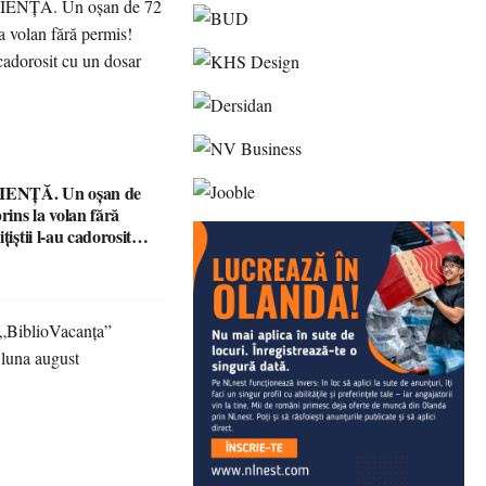
ENȚĂ. Un oșan de
prins la volan fără
țiștii l-au cadorosit
r penal