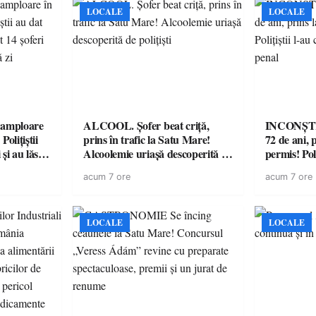
LOCALE
LOCALE
amploare
ALCOOL. Șofer beat criță,
INCONȘTI
olițiștii
prins în trafic la Satu Mare!
72 de ani, 
și au lăsat
Alcoolemie uriașă descoperită de
permis! Poli
într-o
polițiști
cu un dosa
acum 7 ore
acum 7 ore
LOCALE
LOCALE