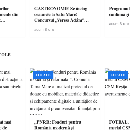
rilor
GASTRONOMIE Se încing
Programul
amente din
ceaunele la Satu Mare!
continuă și
:
Concursul „Veress Ádám”
acum 8 ore
ării cu
revine cu preparate
acum 8 ore
ricilor de
spectaculoase, premii și un jurat
în pericol
de renume
e
COLE
LOCALE
LOCALE
imt mai
„PNRR: Fonduri pentru
FOTBAL. Mă
e de
România modernă și
meciul CS