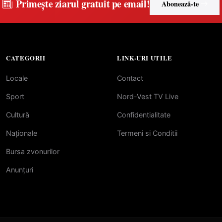
Primește ziarul gratuit pe email!
Abonează-te
CATEGORII
LINK-URI UTILE
Locale
Contact
Sport
Nord-Vest TV Live
Cultură
Confidentialitate
Naționale
Termeni si Conditii
Bursa zvonurilor
Anunțuri