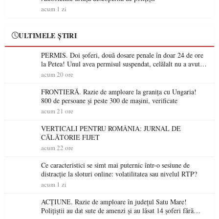
acum 1 zi
ULTIMELE ȘTIRI
PERMIS. Doi șoferi, două dosare penale în doar 24 de ore
la Petea! Unul avea permisul suspendat, celălalt nu a avut
niciodată permis
acum 20 ore
FRONTIERĂ. Razie de amploare la granița cu Ungaria!
800 de persoane și peste 300 de mașini, verificate
acum 21 ore
VERTICALI PENTRU ROMÂNIA: JURNAL DE
CĂLĂTORIE FIJET
acum 22 ore
Ce caracteristici se simt mai puternic într-o sesiune de
distracție la sloturi online: volatilitatea sau nivelul RTP?
acum 1 zi
ACȚIUNE. Razie de amploare în județul Satu Mare!
Polițiștii au dat sute de amenzi și au lăsat 14 șoferi fără