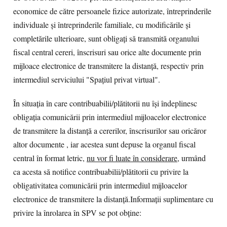
economice de către persoanele fizice autorizate, întreprinderile
individuale şi întreprinderile familiale, cu modificările şi
completările ulterioare, sunt obligaţi să transmită organului
fiscal central cereri, înscrisuri sau orice alte documente prin
mijloace electronice de transmitere la distanţă, respectiv prin
intermediul serviciului "Spaţiul privat virtual".
În situaţia în care contribuabilii/plătitorii nu îşi îndeplinesc
obligaţia comunicării prin intermediul mijloacelor electronice
de transmitere la distanţă a cererilor, înscrisurilor sau oricăror
altor documente , iar acestea sunt depuse la organul fiscal
central în format letric,
nu vor fi luate în considerare
, urmând
ca acesta să notifice contribuabilii/plătitorii cu privire la
obligativitatea comunicării prin intermediul mijloacelor
electronice de transmitere la distanţă.Informații suplimentare cu
privire la înrolarea în SPV se pot obține: