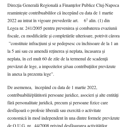
Direcția Generală Regională a Finanțelor Publice Cluj-Napoca
reamintește contribuabililor că începând cu data de 1 martie
1
2022 au intrat în vigoare prevederile art. 6
alin. (1) din
Legea nr. 241/2005 pentru prevenirea şi combaterea evaziunii
fiscale, cu modificările și completările ulterioare, potrivit cărora
”constituie infracţiuni şi se pedepsesc cu închisoare de la 1 an
la 5 ani sau cu amendă reţinerea şi neplata, încasarea şi
neplata, în cel mult 60 de zile de la termenul de scadenţă
prevăzut de lege, a impozitelor şi/sau contribuţiilor prevăzute
în anexa la prezenta lege”.
De asemenea, începând cu data de 1 martie 2022,
contribuabilii/plătitorii persoane juridice, asocieri şi alte entităţi
fără personalitate juridică, precum şi persoane fizice care
desfăşoară o profesie liberală sau exercită o activitate
economică în mod independent în una dintre formele prevăzute
de O.U.G. nr. 44/2008 privind desfăşurarea activităţilor