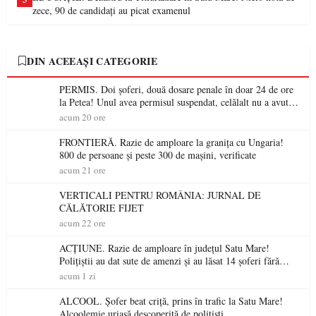
zece, 90 de candidați au picat examenul
DIN ACEEAȘI CATEGORIE
PERMIS. Doi șoferi, două dosare penale în doar 24 de ore
la Petea! Unul avea permisul suspendat, celălalt nu a avut
niciodată permis
acum 20 ore
FRONTIERĂ. Razie de amploare la granița cu Ungaria!
800 de persoane și peste 300 de mașini, verificate
acum 21 ore
VERTICALI PENTRU ROMÂNIA: JURNAL DE
CĂLĂTORIE FIJET
acum 22 ore
ACȚIUNE. Razie de amploare în județul Satu Mare!
Polițiștii au dat sute de amenzi și au lăsat 14 șoferi fără
permis într-o singură zi
acum 1 zi
ALCOOL. Șofer beat criță, prins în trafic la Satu Mare!
Alcoolemie uriașă descoperită de polițiști