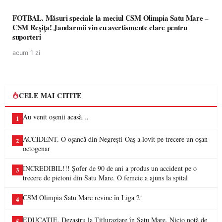
FOTBAL. Măsuri speciale la meciul CSM Olimpia Satu Mare –
CSM Reșița! Jandarmii vin cu avertismente clare pentru
suporteri
acum 1 zi
CELE MAI CITITE
Au venit oșenii acasă…
1
ACCIDENT. O oșancă din Negrești-Oaș a lovit pe trecere un oșan
2
octogenar
INCREDIBIL!!! Șofer de 90 de ani a produs un accident pe o
3
trecere de pietoni din Satu Mare. O femeie a ajuns la spital
CSM Olimpia Satu Mare revine în Liga 2!
4
EDUCAȚIE. Dezastru la Titluraziare în Satu Mare. Nicio notă de
5