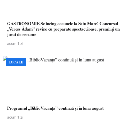
GASTRONOMIE Se încing ceaunele la Satu Mare! Concursul
„Veress Ádám” revine cu preparate spectaculoase, premii și un
jurat de renume
acum 1 zi
LOCALE
Programul „BiblioVacanța” continuă și în luna august
acum 1 zi