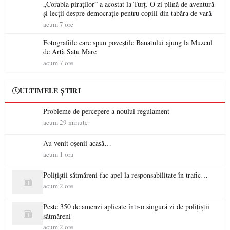
„Corabia piraților” a acostat la Turț. O zi plină de aventură
și lecții despre democrație pentru copiii din tabăra de vară
acum 7 ore
Fotografiile care spun poveștile Banatului ajung la Muzeul
de Artă Satu Mare
acum 7 ore
ULTIMELE ȘTIRI
Probleme de percepere a noului regulament
acum 29 minute
Au venit oșenii acasă…
acum 1 ora
Polițiștii sătmăreni fac apel la responsabilitate în trafic…
acum 2 ore
Peste 350 de amenzi aplicate într-o singură zi de polițiștii
sătmăreni
acum 2 ore