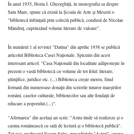
În anul 1935, Horia I. Gheorghiţă, în monografia sa despre
Satu Mare, spune că există la Şcoala de Arte şi Meserii o
"bibliotecă înfiinţată prin colectă publică, condusă de Nicolae
Mândruţ, cuprinzând volume literare de valoare".
În numărul 1 al revistei "Datina" din aprilie 1938 se publică
articolul Biblioteca Casei Naţionale. Spicuim din acest
interesant articol: "Casa Naţională din localitate adăposteşte în
prezent o vastă bibliotecă cu volume de tot felul: literare,
ştiinţifice, juridice etc. (...) Biblioteca creşte mereu, fiind
formată din numeroase donaţii din scrierile tuturor maeştrilor
români, caselor culturale, bibliotecilor sau alte fondaţii de
educare a poporului.(...)".
"Afirmarea" din acelaşi an scrie: "Astra tinde să realizeze şi o
casina românească cu sală de lectură şi o bibliotecă publică".
Tot aici, profesorul Eugen Seles, preşedintele "Astrei", spune: