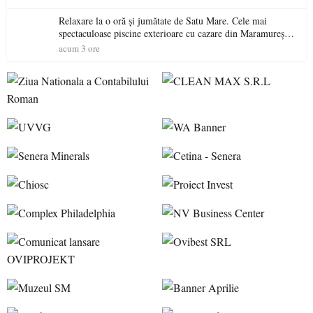
Relaxare la o oră și jumătate de Satu Mare. Cele mai
spectaculoase piscine exterioare cu cazare din Maramureș,
ideale pentru o escapadă de vară
acum 3 ore