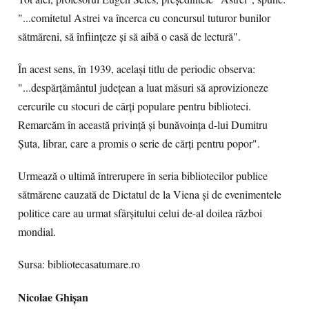
"...comitetul Astrei va încerca cu concursul tuturor bunilor
sătmăreni, să înfiinţeze şi să aibă o casă de lectură".
În acest sens, în 1939, acelaşi titlu de periodic observa:
"...despărţământul judeţean a luat măsuri să aprovizioneze
cercurile cu stocuri de cărţi populare pentru biblioteci.
Remarcăm în această privinţă şi bunăvoinţa d-lui Dumitru
Şuta, librar, care a promis o serie de cărţi pentru popor".
Urmează o ultimă întrerupere în seria bibliotecilor publice
sătmărene cauzată de Dictatul de la Viena şi de evenimentele
politice care au urmat sfârşitului celui de-al doilea război
mondial.
Sursa: bibliotecasatumare.ro
Nicolae Ghișan