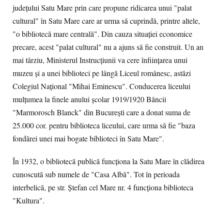
judeţului Satu Mare prin care propune ridicarea unui "palat
cultural" în Satu Mare care ar urma să cuprindă, printre altele,
"o bibliotecă mare centrală". Din cauza situaţiei economice
precare, acest "palat cultural" nu a ajuns să fie construit. Un an
mai târziu, Ministerul Instrucţiunii va cere înfiinţarea unui
muzeu şi a unei biblioteci pe lângă Liceul românesc, astăzi
Colegiul Naţional "Mihai Eminescu". Conducerea liceului
mulţumea la finele anului şcolar 1919/1920 Băncii
"Marmorosch Blanck" din Bucureşti care a donat suma de
25.000 cor. pentru biblioteca liceului, care urma să fie "baza
fondărei unei mai bogate biblioteci în Satu Mare".
În 1932, o bibliotecă publică funcţiona la Satu Mare în clădirea
cunoscută sub numele de "Casa Albă". Tot în perioada
interbelică, pe str. Ştefan cel Mare nr. 4 funcţiona biblioteca
"Kultura".