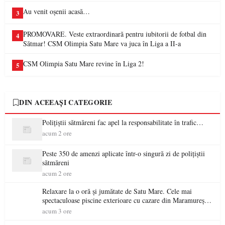
Au venit oșenii acasă…
3
PROMOVARE. Veste extraordinară pentru iubitorii de fotbal din
4
Sătmar! CSM Olimpia Satu Mare va juca în Liga a II-a
CSM Olimpia Satu Mare revine în Liga 2!
5
DIN ACEEAȘI CATEGORIE
Polițiștii sătmăreni fac apel la responsabilitate în trafic…
acum 2 ore
Peste 350 de amenzi aplicate într-o singură zi de polițiștii
sătmăreni
acum 2 ore
Relaxare la o oră și jumătate de Satu Mare. Cele mai
spectaculoase piscine exterioare cu cazare din Maramureș,
ideale pentru o escapadă de vară
acum 3 ore