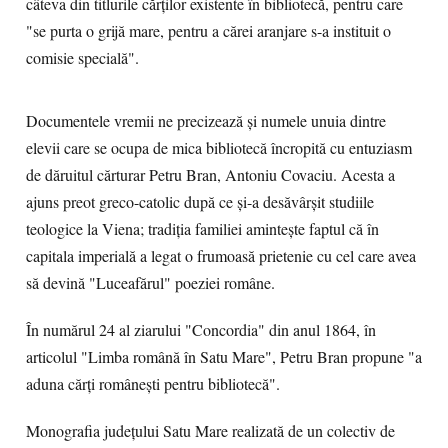
câteva din titlurile cărţilor existente în bibliotecă, pentru care
"se purta o grijă mare, pentru a cărei aranjare s-a instituit o
comisie specială".
Documentele vremii ne precizează şi numele unuia dintre
elevii care se ocupa de mica bibliotecă încropită cu entuziasm
de dăruitul cărturar Petru Bran, Antoniu Covaciu. Acesta a
ajuns preot greco-catolic după ce şi-a desăvârşit studiile
teologice la Viena; tradiţia familiei aminteşte faptul că în
capitala imperială a legat o frumoasă prietenie cu cel care avea
să devină "Luceafărul" poeziei române.
În numărul 24 al ziarului "Concordia" din anul 1864, în
articolul "Limba română în Satu Mare", Petru Bran propune "a
aduna cărţi româneşti pentru bibliotecă".
Monografia judeţului Satu Mare realizată de un colectiv de