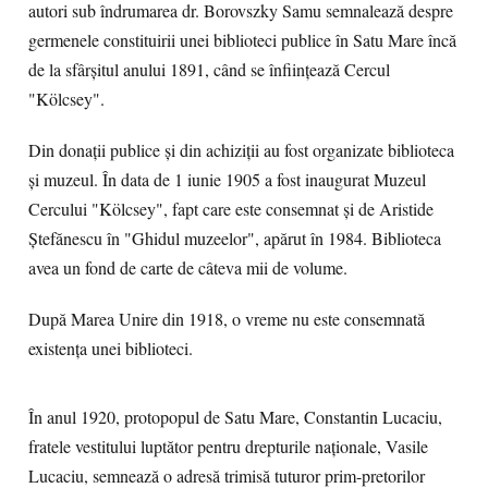
autori sub îndrumarea dr. Borovszky Samu semnalează despre
germenele constituirii unei biblioteci publice în Satu Mare încă
de la sfârşitul anului 1891, când se înfiinţează Cercul
"Kölcsey".
Din donaţii publice şi din achiziţii au fost organizate biblioteca
şi muzeul. În data de 1 iunie 1905 a fost inaugurat Muzeul
Cercului "Kölcsey", fapt care este consemnat şi de Aristide
Ştefănescu în "Ghidul muzeelor", apărut în 1984. Biblioteca
avea un fond de carte de câteva mii de volume.
După Marea Unire din 1918, o vreme nu este consemnată
existenţa unei biblioteci.
În anul 1920, protopopul de Satu Mare, Constantin Lucaciu,
fratele vestitului luptător pentru drepturile naţionale, Vasile
Lucaciu, semnează o adresă trimisă tuturor prim-pretorilor