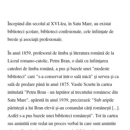
Începând din secolul al XVI-lea, în Satu Mare, au existat
biblioteci şcolare, biblioteci confesionale, cele înfiinţate de
bresle şi asociaţii profesionale.
În anul 1859, profesorul de limba şi literatura română de la
Liceul romano-catolic, Petru Bran, o dată cu înfiinţarea
catedrei de limba română, a pus şi bazele unei "modeste
biblioteci" care "s-a conservat într-o sală mică" şi servea şi ca
sală de predare până în anul 1875. Vasile Scurtu în cartea
intitulată "Petru Bran - un luptător al trecutului românesc din
Satu Mare", apărută în anul 1939, precizează: "Sub aripile
părinteşti a lui Bran elevii şi-au comandat cărţi româneşti [...].
Astfel s-a pus bazele unei biblioteci româneşti". Tot în cartea
sus amintită este redat un proces verbal în care sunt amintite