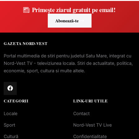
Primește ziarul gratuit pe email!
Abonează-te
GAZETA NORD-VEST
Portal multimedia de stiri pentru judetul Satu Mare, integrat cu
Nord-Vest TV - televiziunea locala. Stiri de actualitate, politica,
economie, sport, cultura si multe altele.
CATEGORII
LINK-URI UTILE
Locale
Contact
Sport
Nord-Vest TV Live
Cultură
Confidentialitate