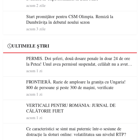
acum 2 zile
Start promițător pentru CSM Olimpia. Remiză la
Dumbrăvița în debutul noului sezon
acum 3 zile
ULTIMELE ȘTIRI
PERMIS. Doi șoferi, două dosare penale în doar 24 de ore
la Petea! Unul avea permisul suspendat, celălalt nu a avut
niciodată permis
acum 1 zi
FRONTIERĂ. Razie de amploare la granița cu Ungaria!
800 de persoane și peste 300 de mașini, verificate
acum 1 zi
VERTICALI PENTRU ROMÂNIA: JURNAL DE
CĂLĂTORIE FIJET
acum 1 zi
Ce caracteristici se simt mai puternic într-o sesiune de
distracție la sloturi online: volatilitatea sau nivelul RTP?