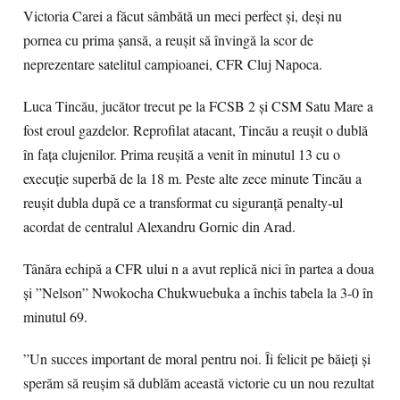
Victoria Carei a făcut sâmbătă un meci perfect și, deși nu
pornea cu prima șansă, a reușit să învingă la scor de
neprezentare satelitul campioanei, CFR Cluj Napoca.
Luca Tincău, jucător trecut pe la FCSB 2 și CSM Satu Mare a
fost eroul gazdelor. Reprofilat atacant, Tincău a reușit o dublă
în fața clujenilor. Prima reușită a venit în minutul 13 cu o
execuție superbă de la 18 m. Peste alte zece minute Tincău a
reușit dubla după ce a transformat cu siguranță penalty-ul
acordat de centralul Alexandru Gornic din Arad.
Tânăra echipă a CFR ului n a avut replică nici în partea a doua
și ”Nelson” Nwokocha Chukwuebuka a închis tabela la 3-0 în
minutul 69.
”Un succes important de moral pentru noi. Îi felicit pe băieți și
sperăm să reușim să dublăm această victorie cu un nou rezultat