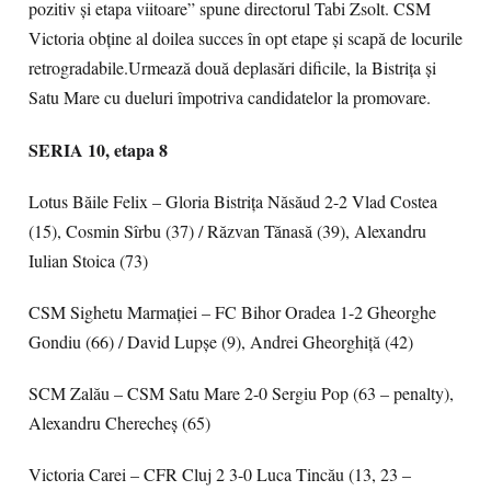
pozitiv și etapa viitoare” spune directorul Tabi Zsolt. CSM
Victoria obține al doilea succes în opt etape și scapă de locurile
retrogradabile.Urmează două deplasări dificile, la Bistrița și
Satu Mare cu dueluri împotriva candidatelor la promovare.
SERIA 10, etapa 8
Lotus Băile Felix – Gloria Bistriţa Năsăud 2-2 Vlad Costea
(15), Cosmin Sîrbu (37) / Răzvan Tănasă (39), Alexandru
Iulian Stoica (73)
CSM Sighetu Marmaţiei – FC Bihor Oradea 1-2 Gheorghe
Gondiu (66) / David Lupșe (9), Andrei Gheorghiță (42)
SCM Zalău – CSM Satu Mare 2-0 Sergiu Pop (63 – penalty),
Alexandru Cherecheş (65)
Victoria Carei – CFR Cluj 2 3-0 Luca Tincău (13, 23 –