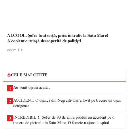
ALCOOL. Șofer beat criță, prins în trafic la Satu Mare!
Alcoolemie uriașă descoperită de polițiști
acum 1 zi
CELE MAI CITITE
Au venit oșenii acasă…
1
ACCIDENT. O oșancă din Negrești-Oaș a lovit pe trecere un oșan
2
octogenar
INCREDIBIL!!! Șofer de 90 de ani a produs un accident pe o
3
trecere de pietoni din Satu Mare. O femeie a ajuns la spital