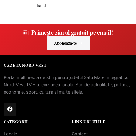
Primește ziarul gratuit pe email!
Abonează-te
GAZETA NORD-VEST
Portal multimedia de stiri pentru judetul Satu Mare, integrat cu
Nord-Vest TV - televiziunea locala. Stiri de actualitate, politica,
economie, sport, cultura si multe altele.
CATEGORII
LINK-URI UTILE
Locale
Contact