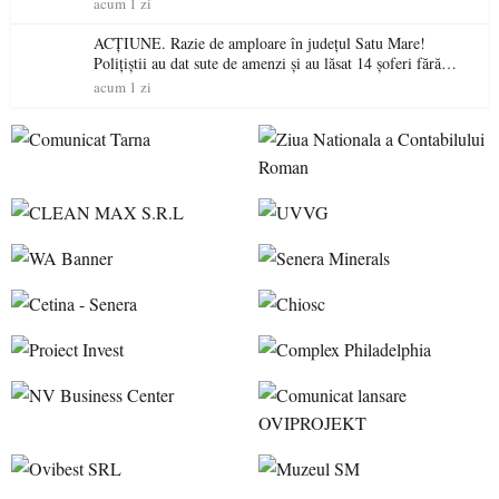
acum 1 zi
ACȚIUNE. Razie de amploare în județul Satu Mare!
Polițiștii au dat sute de amenzi și au lăsat 14 șoferi fără
permis într-o singură zi
acum 1 zi