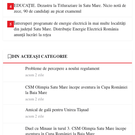
EDUCAȚIE. Dezastru la Titluraziare în Satu Mare. Nicio notă de
4
zece, 90 de candidați au picat examenul
Întreruperi programate de energie electrică în mai multe localități
5
din județul Satu Mare. Distribuție Energie Electrică România
anunță lucrări la rețea
DIN ACEEAȘI CATEGORIE
Probleme de percepere a noului regulament
acum 2 zile
CSM Olimpia Satu Mare începe aventura în Cupa României
la Baia Mare
acum 2 zile
Amical de gală pentru Unirea Tășnad
acum 2 zile
Duel cu Minaur în turul 3. CSM Olimpia Satu Mare începe
aventura în Cupa României la Baia Mare