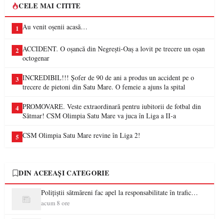
CELE MAI CITITE
Au venit oșenii acasă…
1
ACCIDENT. O oșancă din Negrești-Oaș a lovit pe trecere un oșan
2
octogenar
INCREDIBIL!!! Șofer de 90 de ani a produs un accident pe o
3
trecere de pietoni din Satu Mare. O femeie a ajuns la spital
PROMOVARE. Veste extraordinară pentru iubitorii de fotbal din
4
Sătmar! CSM Olimpia Satu Mare va juca în Liga a II-a
CSM Olimpia Satu Mare revine în Liga 2!
5
DIN ACEEAȘI CATEGORIE
Polițiștii sătmăreni fac apel la responsabilitate în trafic…
acum 8 ore