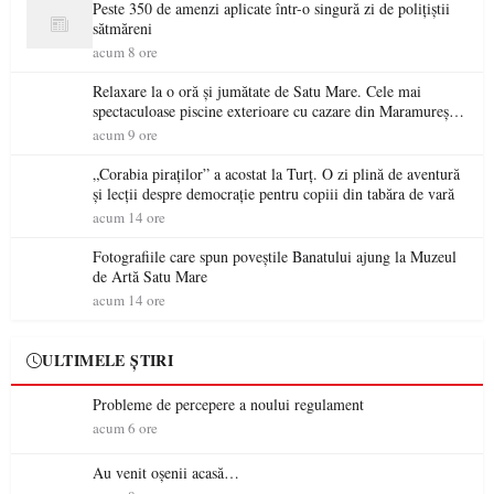
Peste 350 de amenzi aplicate într-o singură zi de polițiștii
sătmăreni
acum 8 ore
Relaxare la o oră și jumătate de Satu Mare. Cele mai
spectaculoase piscine exterioare cu cazare din Maramureș,
ideale pentru o escapadă de vară
acum 9 ore
„Corabia piraților” a acostat la Turț. O zi plină de aventură
și lecții despre democrație pentru copiii din tabăra de vară
acum 14 ore
Fotografiile care spun poveștile Banatului ajung la Muzeul
de Artă Satu Mare
acum 14 ore
ULTIMELE ȘTIRI
Probleme de percepere a noului regulament
acum 6 ore
Au venit oșenii acasă…