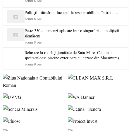
acum 8 ore
Polițiștii sătmăreni fac apel la responsabilitate în trafic…
acum 8 ore
Peste 350 de amenzi aplicate într-o singură zi de polițiștii
sătmăreni
acum 8 ore
Relaxare la o oră și jumătate de Satu Mare. Cele mai
spectaculoase piscine exterioare cu cazare din Maramureș,
ideale pentru o escapadă de vară
acum 9 ore