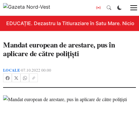
EDUCAȚIE. Dezastru la Titluraziare în Satu Mare. Nicio n
Mandat european de arestare, pus în
aplicare de către polițiști
LOCALE
07.10.2022 00:00
•