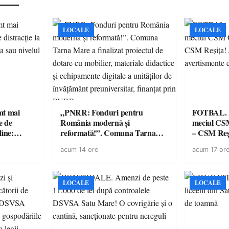
LOCALE
LOCALE
imt mai
„PNRR: Fonduri pentru
FOTBAL. Mă
e de
România modernă și
meciul CS
line:
reformată!”. Comuna Tarna
– CSM Reși
lul RTP?
Mare a finalizat proiectul de
avertisment
acum 14 ore
acum 17 or
dotare cu mobilier, materiale
suporteri
didactice și echipamente digitale
a unităților de învățământ
preuniversitar, finanțat prin
LOCALE
LOCALE
PNRR