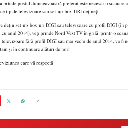
a prinde postul dumneavoastră preferat este necesar o scanare 
e tip de televizoare sau set-up-box-URI dețineți.
are dețin set-up-box-uri DIGI sau televizoare cu profil DIGI (în 
cu anul 2014), veți prinde Nord Vest TV în grilă ,printr-o scana
u televizoare fără profil DIGI sau mai vechi de anul 2014, va fi 
ăm și în continuare alături de noi!
eviziunea care vă respectă!