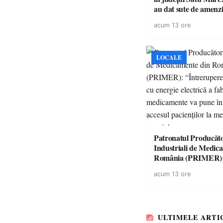
au dat sute de amenzi 
14 șoferi fără permis 
acum 13 ore
singură zi
LOCALE
Patronatul Producăto
Industriali de Medic
România (PRIMER)
“Întreruperea aliment
acum 13 ore
energie electrică a fab
medicamente va pune 
accesul pacienților la
medicamente esențial
ULTIMELE ARTI