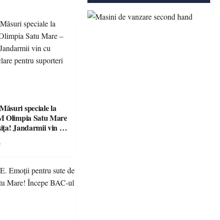
suri speciale la
M Olimpia Satu Mare
ța! Jandarmii vin cu
e clare pentru
e