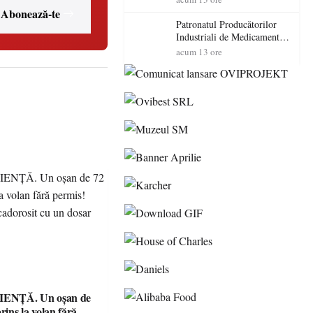
cadorosit cu un dosar penal
Abonează-te
Patronatul Producătorilor
Industriali de Medicamente
din România (PRIMER):
acum 13 ore
“Întreruperea alimentării cu
energie electrică a fabricilor
de medicamente va pune în
pericol accesul pacienților la
medicamente esențiale
ENȚĂ. Un oșan de
prins la volan fără