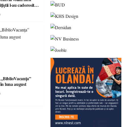
țiștii l-au cadorosit
r penal
e
 „BiblioVacanța”
 în luna august
e