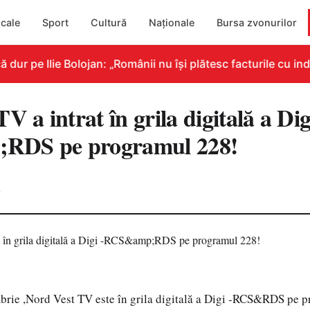
cale
Sport
Cultură
Naționale
Bursa zvonurilor
r pe Ilie Bolojan: „Românii nu își plătesc facturile cu indi
V a intrat în grila digitală a Dig
RDS pe programul 228!
0
brie ,Nord Vest TV este în grila digitală a Digi -RCS&RDS pe 