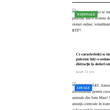
NAȚIONALE
Ce caracteristici se s
puternic într-o sesiun
distracție la sloturi on
volatilitatea sau nive
acum 12 ore
LOCALE