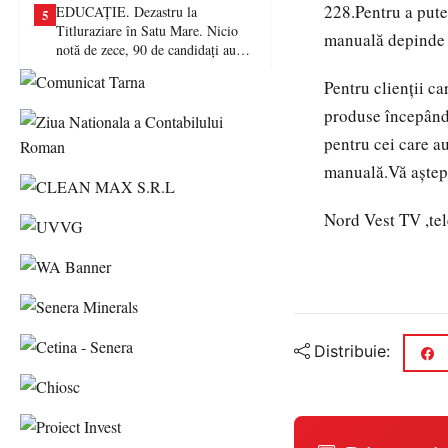
228.Pentru a pute
EDUCAȚIE. Dezastru la
5
Titluraziare în Satu Mare. Nicio
manuală depinde c
notă de zece, 90 de candidați au
picat examenul
Pentru clienții c
produse începând 
pentru cei care a
manuală.Vă aștept
Nord Vest TV ,tel
Distribuie: