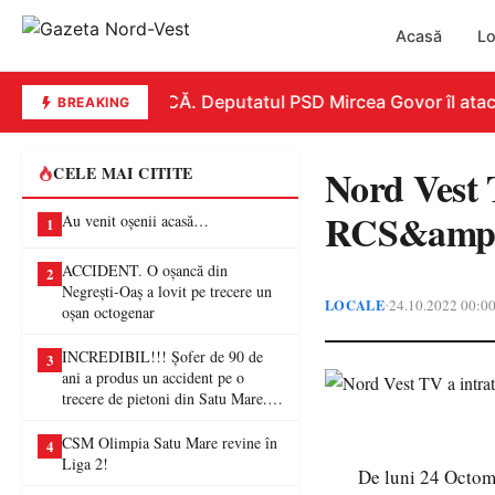
Acasă
Lo
REPLICĂ. Deputatul PSD Mircea Govor îl atacă du
BREAKING
Nord Vest T
CELE MAI CITITE
RCS&amp;
Au venit oșenii acasă…
1
ACCIDENT. O oșancă din
2
Negrești-Oaș a lovit pe trecere un
LOCALE
24.10.2022 00:0
•
oșan octogenar
INCREDIBIL!!! Șofer de 90 de
3
ani a produs un accident pe o
trecere de pietoni din Satu Mare. O
femeie a ajuns la spital
CSM Olimpia Satu Mare revine în
4
Liga 2!
De luni 24 Octom