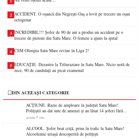
1
ACCIDENT. O oșancă din Negrești-Oaș a lovit pe trecere un oșan
2
octogenar
INCREDIBIL!!! Șofer de 90 de ani a produs un accident pe o
3
trecere de pietoni din Satu Mare. O femeie a ajuns la spital
CSM Olimpia Satu Mare revine în Liga 2!
4
EDUCAȚIE. Dezastru la Titluraziare în Satu Mare. Nicio notă de
5
zece, 90 de candidați au picat examenul
DIN ACEEAȘI CATEGORIE
ACȚIUNE. Razie de amploare în județul Satu Mare!
Polițiștii au dat sute de amenzi și au lăsat 14 șoferi fără
permis într-o singură zi
acum 5 ore
ALCOOL. Șofer beat criță, prins în trafic la Satu Mare!
Alcoolemie uriașă descoperită de polițiști