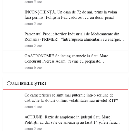
acum 5 ore
INCONȘTIENȚĂ. Un oșan de 72 de ani, prins la volan
fără permis! Polițiștii l-au cadorosit cu un dosar penal
acum 5 ore
Patronatul Producătorilor Industriali de Medicamente din
România (PRIMER): “Întreruperea alimentării cu energie
electrică a fabricilor de medicamente va pune în pericol
acum 5 ore
accesul pacienților la medicamente esențiale
GASTRONOMIE Se încing ceaunele la Satu Mare!
Concursul „Veress Ádám” revine cu preparate
spectaculoase, premii și un jurat de renume
acum 6 ore
ULTIMELE ȘTIRI
Ce caracteristici se simt mai puternic într-o sesiune de
distracție la sloturi online: volatilitatea sau nivelul RTP?
acum 4 ore
ACȚIUNE. Razie de amploare în județul Satu Mare!
Polițiștii au dat sute de amenzi și au lăsat 14 șoferi fără
permis într-o singură zi
acum 5 ore