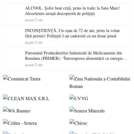
ALCOOL. Șofer beat criță, prins în trafic la Satu Mare!
Alcoolemie uriașă descoperită de polițiști
acum 5 ore
INCONȘTIENȚĂ. Un oșan de 72 de ani, prins la volan
fără permis! Polițiștii l-au cadorosit cu un dosar penal
acum 5 ore
Patronatul Producătorilor Industriali de Medicamente din
România (PRIMER): “Întreruperea alimentării cu energie
electrică a fabricilor de medicamente va pune în pericol
acum 5 ore
accesul pacienților la medicamente esențiale