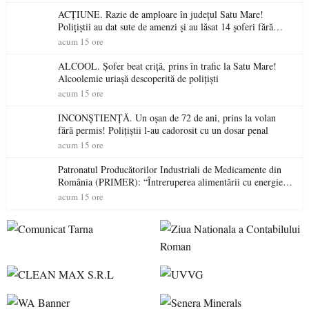
ACȚIUNE. Razie de amploare în județul Satu Mare!
Polițiștii au dat sute de amenzi și au lăsat 14 șoferi fără
permis într-o singură zi
acum 15 ore
ALCOOL. Șofer beat criță, prins în trafic la Satu Mare!
Alcoolemie uriașă descoperită de polițiști
acum 15 ore
INCONȘTIENȚĂ. Un oșan de 72 de ani, prins la volan
fără permis! Polițiștii l-au cadorosit cu un dosar penal
acum 15 ore
Patronatul Producătorilor Industriali de Medicamente din
România (PRIMER): “Întreruperea alimentării cu energie
electrică a fabricilor de medicamente va pune în pericol
acum 15 ore
accesul pacienților la medicamente esențiale