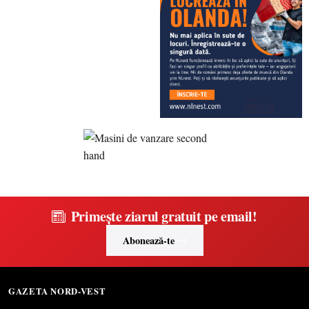
Primește ziarul gratuit pe email!
Abonează-te
GAZETA NORD-VEST