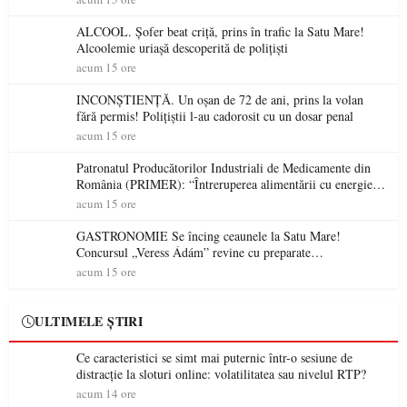
ALCOOL. Șofer beat criță, prins în trafic la Satu Mare!
Alcoolemie uriașă descoperită de polițiști
acum 15 ore
INCONȘTIENȚĂ. Un oșan de 72 de ani, prins la volan
fără permis! Polițiștii l-au cadorosit cu un dosar penal
acum 15 ore
Patronatul Producătorilor Industriali de Medicamente din
România (PRIMER): “Întreruperea alimentării cu energie
electrică a fabricilor de medicamente va pune în pericol
acum 15 ore
accesul pacienților la medicamente esențiale
GASTRONOMIE Se încing ceaunele la Satu Mare!
Concursul „Veress Ádám” revine cu preparate
spectaculoase, premii și un jurat de renume
acum 15 ore
ULTIMELE ȘTIRI
Ce caracteristici se simt mai puternic într-o sesiune de
distracție la sloturi online: volatilitatea sau nivelul RTP?
acum 14 ore