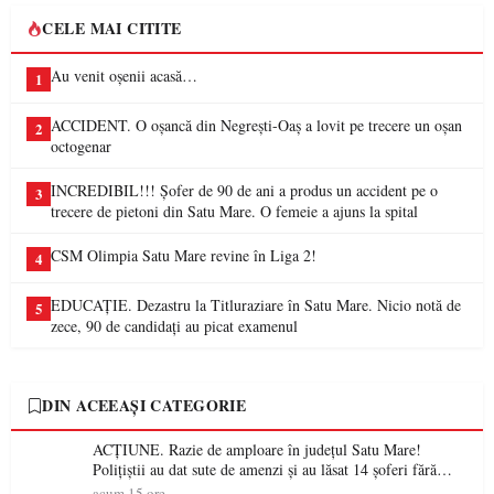
CELE MAI CITITE
Au venit oșenii acasă…
1
ACCIDENT. O oșancă din Negrești-Oaș a lovit pe trecere un oșan
2
octogenar
INCREDIBIL!!! Șofer de 90 de ani a produs un accident pe o
3
trecere de pietoni din Satu Mare. O femeie a ajuns la spital
CSM Olimpia Satu Mare revine în Liga 2!
4
EDUCAȚIE. Dezastru la Titluraziare în Satu Mare. Nicio notă de
5
zece, 90 de candidați au picat examenul
DIN ACEEAȘI CATEGORIE
ACȚIUNE. Razie de amploare în județul Satu Mare!
Polițiștii au dat sute de amenzi și au lăsat 14 șoferi fără
permis într-o singură zi
acum 15 ore