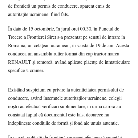
de frontieră un permis de conducere, aparent emis de
autoritățile ucrainene, fiind fals.
În data de 15 octombrie, în jurul orei 00.30, în Punctul de
Trecere a Frontierei Siret s-a prezentat pe sensul de intrare în
România, un cetăţean ucrainean, în vârstă de 19 de ani. Acesta
conducea un ansamblu rutier format din cap tractor marca
RENAULT și remorcă, având aplicate plăcuțe de înmatriculare
specifice Ucrainei.
Existând suspiciuni cu privire la autenticitatea permisului de
conducere, având însemnele autorităților ucrainene, colegii
noștri au efectuat verificări suplimentare, în urma cărora au
constatat faptul că documentul este fals, deoarece nu
îndeplinește condițiile de formă și fond ale unuia autentic.
În cauză, polițiștii de frontieră suceveni efectuează cercetări