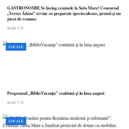
GASTRONOMIE Se încing ceaunele la Satu Mare! Concursul
„Veress Ádám” revine cu preparate spectaculoase, premii și un
jurat de renume
acum 1 zi
LOCALE
Programul „BiblioVacanța” continuă și în luna august
acum 1 zi
LOCALE