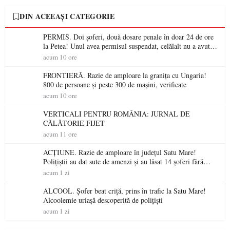
DIN ACEEAȘI CATEGORIE
PERMIS. Doi șoferi, două dosare penale în doar 24 de ore
la Petea! Unul avea permisul suspendat, celălalt nu a avut
niciodată permis
acum 10 ore
FRONTIERĂ. Razie de amploare la granița cu Ungaria!
800 de persoane și peste 300 de mașini, verificate
acum 10 ore
VERTICALI PENTRU ROMÂNIA: JURNAL DE
CĂLĂTORIE FIJET
acum 11 ore
ACȚIUNE. Razie de amploare în județul Satu Mare!
Polițiștii au dat sute de amenzi și au lăsat 14 șoferi fără
permis într-o singură zi
acum 1 zi
ALCOOL. Șofer beat criță, prins în trafic la Satu Mare!
Alcoolemie uriașă descoperită de polițiști
acum 1 zi