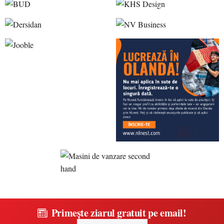
Primește ziarul gratuit pe email!