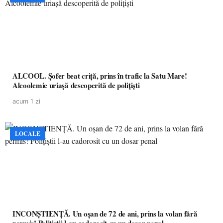
ALCOOL. Șofer beat criță, prins în trafic la Satu Mare!
Alcoolemie uriașă descoperită de polițiști
acum 1 zi
LOCALE
INCONȘTIENȚĂ. Un oșan de 72 de ani, prins la volan fără