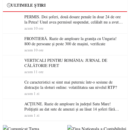
ULTIMELE ȘTIRI
PERMIS. Doi șoferi, două dosare penale în doar 24 de ore
la Petea! Unul avea permisul suspendat, celălalt nu a avut
niciodată permis
acum 10 ore
FRONTIERĂ. Razie de amploare la granița cu Ungaria!
800 de persoane și peste 300 de mașini, verificate
acum 10 ore
VERTICALI PENTRU ROMÂNIA: JURNAL DE
CĂLĂTORIE FIJET
acum 11 ore
Ce caracteristici se simt mai puternic într-o sesiune de
distracție la sloturi online: volatilitatea sau nivelul RTP?
acum 1 zi
ACȚIUNE. Razie de amploare în județul Satu Mare!
Polițiștii au dat sute de amenzi și au lăsat 14 șoferi fără
permis într-o singură zi
acum 1 zi