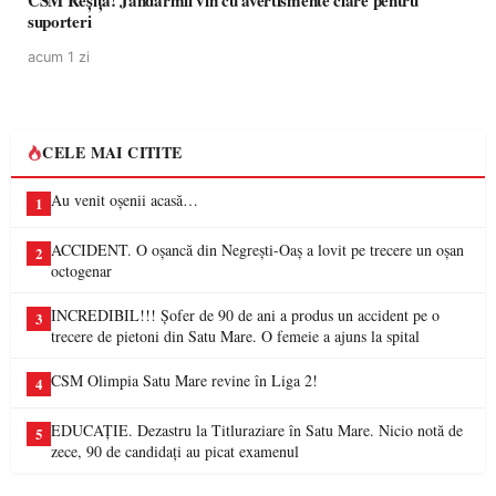
CSM Reșița! Jandarmii vin cu avertismente clare pentru
suporteri
acum 1 zi
CELE MAI CITITE
Au venit oșenii acasă…
1
ACCIDENT. O oșancă din Negrești-Oaș a lovit pe trecere un oșan
2
octogenar
INCREDIBIL!!! Șofer de 90 de ani a produs un accident pe o
3
trecere de pietoni din Satu Mare. O femeie a ajuns la spital
CSM Olimpia Satu Mare revine în Liga 2!
4
EDUCAȚIE. Dezastru la Titluraziare în Satu Mare. Nicio notă de
5
zece, 90 de candidați au picat examenul