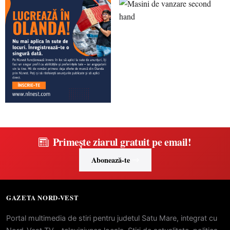
Primește ziarul gratuit pe email!
Abonează-te
GAZETA NORD-VEST
Portal multimedia de stiri pentru judetul Satu Mare, integrat cu