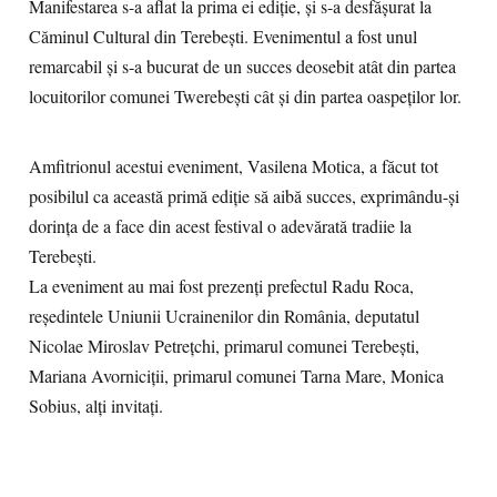
Manifestarea s-a aflat la prima ei ediție, și s-a desfășurat la
Căminul Cultural din Terebești. Evenimentul a fost unul
remarcabil și s-a bucurat de un succes deosebit atât din partea
locuitorilor comunei Twerebești cât și din partea oaspeților lor.
Amfitrionul acestui eveniment, Vasilena Motica, a făcut tot
posibilul ca această primă ediție să aibă succes, exprimându-și
dorința de a face din acest festival o adevărată tradiie la
Terebești.
La eveniment au mai fost prezenți prefectul Radu Roca,
reşedintele Uniunii Ucrainenilor din România, deputatul
Nicolae Miroslav Petreţchi, primarul comunei Terebești,
Mariana Avorniciții, primarul comunei Tarna Mare, Monica
Sobius, alți invitați.