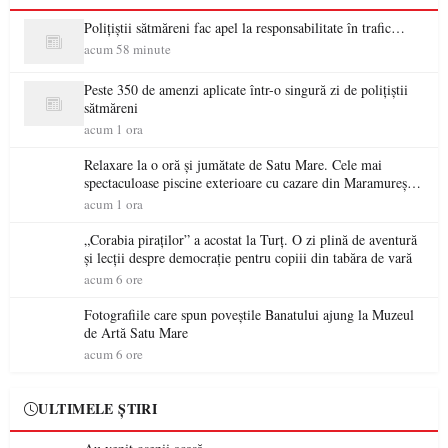
Polițiștii sătmăreni fac apel la responsabilitate în trafic…
acum 58 minute
Peste 350 de amenzi aplicate într-o singură zi de polițiștii
sătmăreni
acum 1 ora
Relaxare la o oră și jumătate de Satu Mare. Cele mai
spectaculoase piscine exterioare cu cazare din Maramureș,
ideale pentru o escapadă de vară
acum 1 ora
„Corabia piraților” a acostat la Turț. O zi plină de aventură
și lecții despre democrație pentru copiii din tabăra de vară
acum 6 ore
Fotografiile care spun poveștile Banatului ajung la Muzeul
de Artă Satu Mare
acum 6 ore
ULTIMELE ȘTIRI