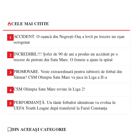
CELE MAI CITITE
ACCIDENT. O oșancă din Negrești-Oaș a lovit pe trecere un oșan
1
octogenar
INCREDIBIL!!! Șofer de 90 de ani a produs un accident pe o
2
trecere de pietoni din Satu Mare. O femeie a ajuns la spital
PROMOVARE. Veste extraordinară pentru iubitorii de fotbal din
3
Sătmar! CSM Olimpia Satu Mare va juca în Liga a II-a
CSM Olimpia Satu Mare revine în Liga 2!
4
PERFORMANȚĂ. Un tânăr fotbalist sătmărean va evolua în
5
UEFA Youth League după transferul la Farul Constanța
DIN ACEEAȘI CATEGORIE