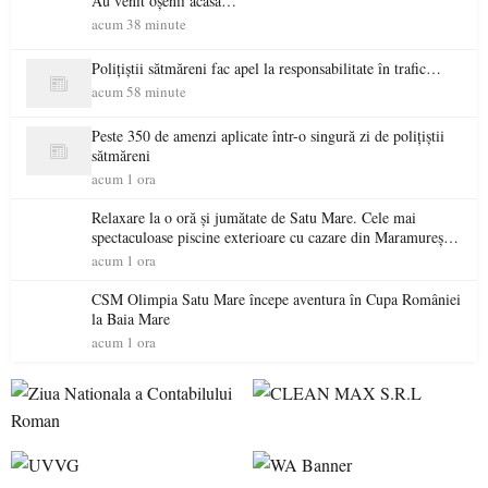
Au venit oșenii acasă…
acum 38 minute
Polițiștii sătmăreni fac apel la responsabilitate în trafic…
acum 58 minute
Peste 350 de amenzi aplicate într-o singură zi de polițiștii
sătmăreni
acum 1 ora
Relaxare la o oră și jumătate de Satu Mare. Cele mai
spectaculoase piscine exterioare cu cazare din Maramureș,
ideale pentru o escapadă de vară
acum 1 ora
CSM Olimpia Satu Mare începe aventura în Cupa României
la Baia Mare
acum 1 ora