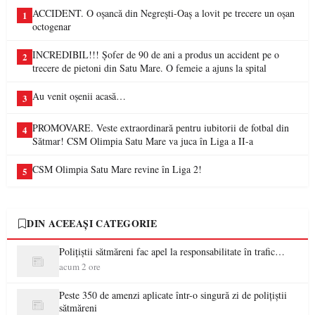
ACCIDENT. O oșancă din Negrești-Oaș a lovit pe trecere un oșan
1
octogenar
INCREDIBIL!!! Șofer de 90 de ani a produs un accident pe o
2
trecere de pietoni din Satu Mare. O femeie a ajuns la spital
Au venit oșenii acasă…
3
PROMOVARE. Veste extraordinară pentru iubitorii de fotbal din
4
Sătmar! CSM Olimpia Satu Mare va juca în Liga a II-a
CSM Olimpia Satu Mare revine în Liga 2!
5
DIN ACEEAȘI CATEGORIE
Polițiștii sătmăreni fac apel la responsabilitate în trafic…
acum 2 ore
Peste 350 de amenzi aplicate într-o singură zi de polițiștii
sătmăreni