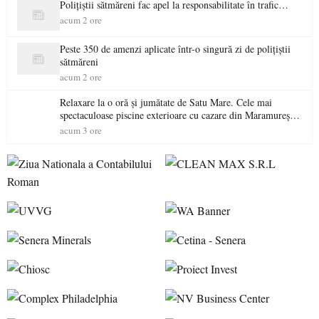
Polițiștii sătmăreni fac apel la responsabilitate în trafic…
acum 2 ore
Peste 350 de amenzi aplicate într-o singură zi de polițiștii
sătmăreni
acum 2 ore
Relaxare la o oră și jumătate de Satu Mare. Cele mai
spectaculoase piscine exterioare cu cazare din Maramureș,
ideale pentru o escapadă de vară
acum 3 ore