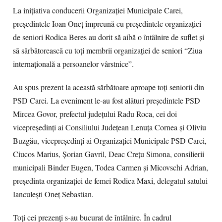
La inițiativa conducerii Organizației Municipale Carei,
președintele Ioan Oneț împreună cu președintele organizației
de seniori Rodica Beres au dorit să aibă o întâlnire de suflet și
să sărbătorească cu toți membrii organizației de seniori “Ziua
internațională a persoanelor vârstnice”.
Au spus prezent la această sărbătoare aproape toți seniorii din
PSD Carei. La eveniment le-au fost alături președintele PSD
Mircea Govor, prefectul județului Radu Roca, cei doi
vicepreședinți ai Consiliului Județean Lenuța Cornea și Oliviu
Buzgău, vicepreședinți ai Organizației Municipale PSD Carei,
Ciucos Marius, Șorian Gavril, Deac Crețu Simona, consilierii
municipali Binder Eugen, Todea Carmen și Micovschi Adrian,
președinta organizației de femei Rodica Maxi, delegatul satului
Ianculești Oneț Sebastian.
Toți cei prezenți s-au bucurat de întâlnire. În cadrul