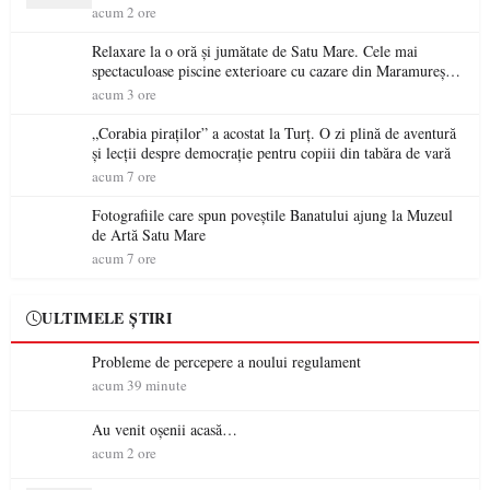
acum 2 ore
Relaxare la o oră și jumătate de Satu Mare. Cele mai
spectaculoase piscine exterioare cu cazare din Maramureș,
ideale pentru o escapadă de vară
acum 3 ore
„Corabia piraților” a acostat la Turț. O zi plină de aventură
și lecții despre democrație pentru copiii din tabăra de vară
acum 7 ore
Fotografiile care spun poveștile Banatului ajung la Muzeul
de Artă Satu Mare
acum 7 ore
ULTIMELE ȘTIRI
Probleme de percepere a noului regulament
acum 39 minute
Au venit oșenii acasă…
acum 2 ore