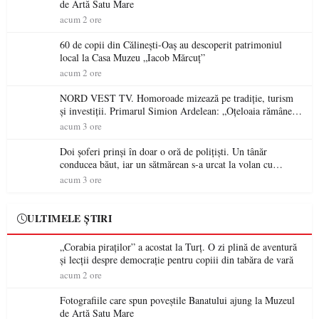
de Artă Satu Mare
acum 2 ore
60 de copii din Călinești-Oaș au descoperit patrimoniul
local la Casa Muzeu „Iacob Mărcuț”
acum 2 ore
NORD VEST TV. Homoroade mizează pe tradiție, turism
și investiții. Primarul Simion Ardelean: „Oțeloaia rămâne
un brand al Codrului”
acum 3 ore
Doi șoferi prinși în doar o oră de polițiști. Un tânăr
conducea băut, iar un sătmărean s-a urcat la volan cu
permisul suspendat
acum 3 ore
ULTIMELE ȘTIRI
„Corabia piraților” a acostat la Turț. O zi plină de aventură
și lecții despre democrație pentru copiii din tabăra de vară
acum 2 ore
Fotografiile care spun poveștile Banatului ajung la Muzeul
de Artă Satu Mare