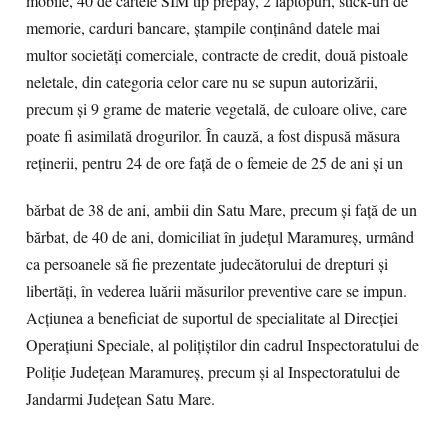
mobile, 40 de cartele SIM tip prepay, 2 laptopuri, stick-uri de
memorie, carduri bancare, ștampile conținând datele mai
multor societăți comerciale, contracte de credit, două pistoale
neletale, din categoria celor care nu se supun autorizării,
precum și 9 grame de materie vegetală, de culoare olive, care
poate fi asimilată drogurilor. Î
n cauză, a fost dispusă măsura
reținerii, pentru 24 de ore față de o femeie de 25 de ani și un
bărbat de 38 de ani, ambii din Satu Mare, precum și față de un
bărbat, de 40 de ani, domiciliat în județul Maramureș, urmând
ca persoanele să fie prezentate judecătorului de drepturi și
libertăți, în vederea luării măsurilor preventive care se impun.
Acțiunea a beneficiat de suportul de specialitate al Direcției
Operațiuni Speciale, al polițiștilor din cadrul Inspectoratului de
Poliție Județean Maramureș, precum și al Inspectoratului de
Jandarmi Județean Satu Mare.