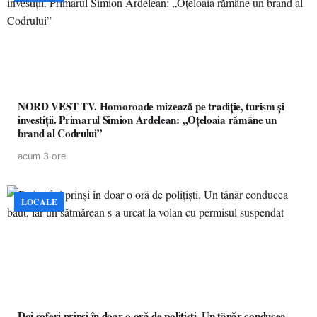
NORD VEST TV. Homoroade mizează pe tradiție, turism și
investiții. Primarul Simion Ardelean: „Oțeloaia rămâne un
brand al Codrului”
acum 3 ore
LOCALE
Doi șoferi prinși în doar o oră de polițiști. Un tânăr conducea