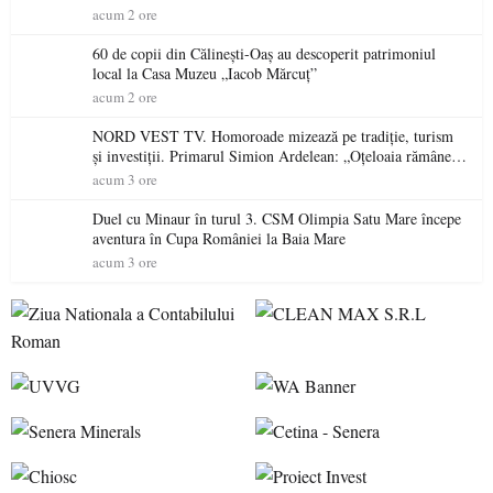
acum 2 ore
60 de copii din Călinești-Oaș au descoperit patrimoniul
local la Casa Muzeu „Iacob Mărcuț”
acum 2 ore
NORD VEST TV. Homoroade mizează pe tradiție, turism
și investiții. Primarul Simion Ardelean: „Oțeloaia rămâne
un brand al Codrului”
acum 3 ore
Duel cu Minaur în turul 3. CSM Olimpia Satu Mare începe
aventura în Cupa României la Baia Mare
acum 3 ore