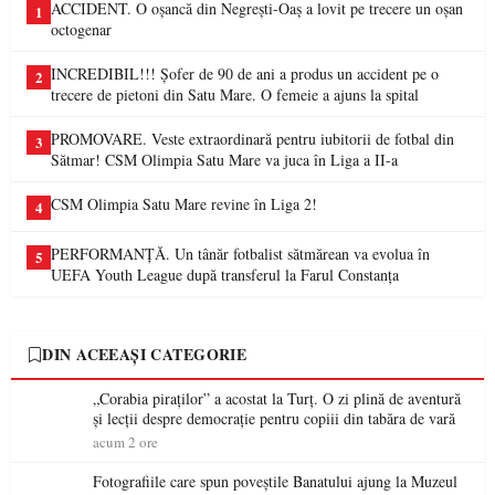
ACCIDENT. O oșancă din Negrești-Oaș a lovit pe trecere un oșan
1
octogenar
INCREDIBIL!!! Șofer de 90 de ani a produs un accident pe o
2
trecere de pietoni din Satu Mare. O femeie a ajuns la spital
PROMOVARE. Veste extraordinară pentru iubitorii de fotbal din
3
Sătmar! CSM Olimpia Satu Mare va juca în Liga a II-a
CSM Olimpia Satu Mare revine în Liga 2!
4
PERFORMANȚĂ. Un tânăr fotbalist sătmărean va evolua în
5
UEFA Youth League după transferul la Farul Constanța
DIN ACEEAȘI CATEGORIE
„Corabia piraților” a acostat la Turț. O zi plină de aventură
și lecții despre democrație pentru copiii din tabăra de vară
acum 2 ore
Fotografiile care spun poveștile Banatului ajung la Muzeul