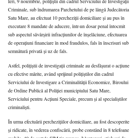
Ieri, 9 noiembrie, polițiștii din cadrul Serviciului de Investigații
Criminale, sub îndrumarea Parchetului de pe lângă Judecătoria
Satu Mare, au efectuat 10 percheziții domiciliare și au pus în
executare 8 mandate de aducere, într-un dosar penal întocmit
sub aspectul săvârșirii infracțiunilor de înșelăciune, efectuarea
de operațiuni financiare în mod fraudulos, fals în înscrisuri sub
semnătură privată și uz de fals.
Astfel, polițiștii de investigații criminale au desfășurat o acțiune
cu efective mărite, având sprijinul polițiștilor din cadrul
Serviciului de Investigare a Criminalității Economice, Biroului
de Ordine Publică al Poliției municipiului Satu Mare,
Serviciului pentru Acțiuni Speciale, precum și al specialiștilor
criminaliști.
În urma efectuării perchezițiilor domiciliare, au fost descoperite
și ridicate, în vederea confiscării, probe constând în 8 telefoane