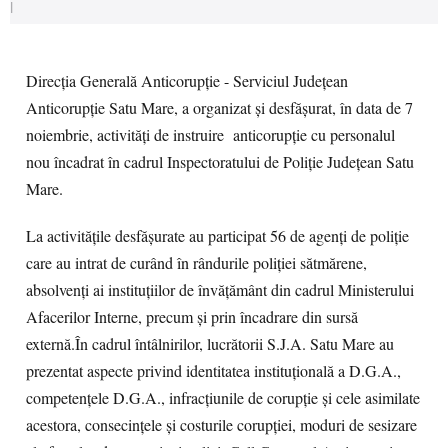
|
Direcția Generală Anticorupție - Serviciul Județean
Anticorupție Satu Mare, a organizat și desfășurat, în data de 7
noiembrie, activități de instruire anticorupție cu personalul
nou încadrat în cadrul Inspectoratului de Poliție Județean Satu
Mare.
La activitățile desfășurate au participat 56 de agenți de poliție
care au intrat de curând în rândurile poliției sătmărene,
absolvenți ai instituțiilor de învățământ din cadrul Ministerului
Afacerilor Interne, precum și prin încadrare din sursă
externă.În cadrul întâlnirilor, lucrătorii S.J.A. Satu Mare au
prezentat aspecte privind identitatea instituțională a D.G.A.,
competențele D.G.A., infracţiunile de corupţie şi cele asimilate
acestora, consecinţele şi costurile corupţiei, moduri de sesizare