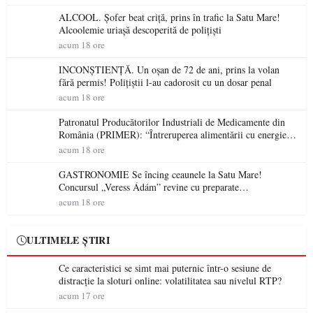
ALCOOL. Șofer beat criță, prins în trafic la Satu Mare!
Alcoolemie uriașă descoperită de polițiști
acum 18 ore
INCONȘTIENȚĂ. Un oșan de 72 de ani, prins la volan
fără permis! Polițiștii l-au cadorosit cu un dosar penal
acum 18 ore
Patronatul Producătorilor Industriali de Medicamente din
România (PRIMER): “Întreruperea alimentării cu energie
electrică a fabricilor de medicamente va pune în pericol
acum 18 ore
accesul pacienților la medicamente esențiale
GASTRONOMIE Se încing ceaunele la Satu Mare!
Concursul „Veress Ádám” revine cu preparate
spectaculoase, premii și un jurat de renume
acum 18 ore
ULTIMELE ȘTIRI
Ce caracteristici se simt mai puternic într-o sesiune de
distracție la sloturi online: volatilitatea sau nivelul RTP?
acum 17 ore