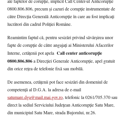
ale faptelor de corupție, implicit Call Center-ul Anticorupţie
0800.806.806, precum și cazuri de corupţie instrumentate de
către Direcția Generală Anticorupție în care au fost implicați
lucrători din cadrul Poliției Române.
Reamintim faptul că, pentru sesizări privind săvârșirea unor
fapte de corupție de către angajați ai Ministerului Afacerilor
Call center anticorupție
Interne, cetățenii pot apela
0800.806.806
a Direcției Generale Anticorupție, apel gratuit
din orice rețea de telefonie fixă sau mobilă.
De asemenea, cetățenii pot face sesizări din domeniul de
competență al D.G.A. la adresa de e-mail
satumare.dga@mail.mai.gov.ro
, telefonic la 0261/705.370 sau
direct la sediul Serviciului Județean Anticorupție Satu Mare,
din municipiul Satu Mare, strada Bujorului, nr.26.