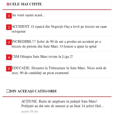
CELE MAI CITITE
Au venit oșenii acasă…
1
ACCIDENT. O oșancă din Negrești-Oaș a lovit pe trecere un oșan
2
octogenar
INCREDIBIL!!! Șofer de 90 de ani a produs un accident pe o
3
trecere de pietoni din Satu Mare. O femeie a ajuns la spital
CSM Olimpia Satu Mare revine în Liga 2!
4
EDUCAȚIE. Dezastru la Titluraziare în Satu Mare. Nicio notă de
5
zece, 90 de candidați au picat examenul
DIN ACEEAȘI CATEGORIE
ACȚIUNE. Razie de amploare în județul Satu Mare!
Polițiștii au dat sute de amenzi și au lăsat 14 șoferi fără
permis într-o singură zi
acum 18 ore