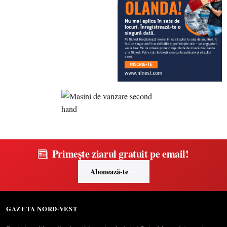
Primește ziarul gratuit pe email!
Abonează-te
GAZETA NORD-VEST