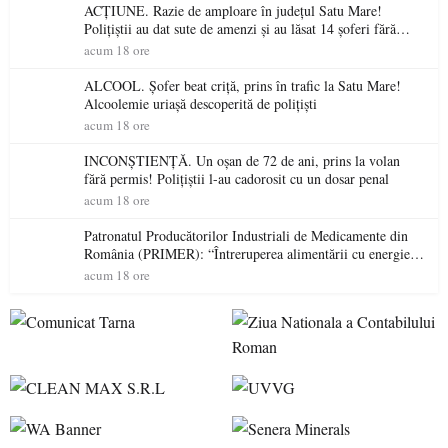
ACȚIUNE. Razie de amploare în județul Satu Mare!
Polițiștii au dat sute de amenzi și au lăsat 14 șoferi fără
permis într-o singură zi
acum 18 ore
ALCOOL. Șofer beat criță, prins în trafic la Satu Mare!
Alcoolemie uriașă descoperită de polițiști
acum 18 ore
INCONȘTIENȚĂ. Un oșan de 72 de ani, prins la volan
fără permis! Polițiștii l-au cadorosit cu un dosar penal
acum 18 ore
Patronatul Producătorilor Industriali de Medicamente din
România (PRIMER): “Întreruperea alimentării cu energie
electrică a fabricilor de medicamente va pune în pericol
acum 18 ore
accesul pacienților la medicamente esențiale