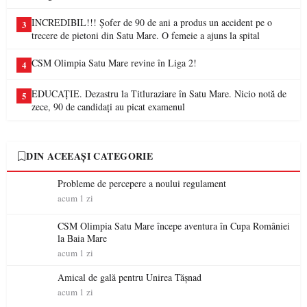
INCREDIBIL!!! Șofer de 90 de ani a produs un accident pe o
3
trecere de pietoni din Satu Mare. O femeie a ajuns la spital
CSM Olimpia Satu Mare revine în Liga 2!
4
EDUCAȚIE. Dezastru la Titluraziare în Satu Mare. Nicio notă de
5
zece, 90 de candidați au picat examenul
DIN ACEEAȘI CATEGORIE
Probleme de percepere a noului regulament
acum 1 zi
CSM Olimpia Satu Mare începe aventura în Cupa României
la Baia Mare
acum 1 zi
Amical de gală pentru Unirea Tășnad
acum 1 zi