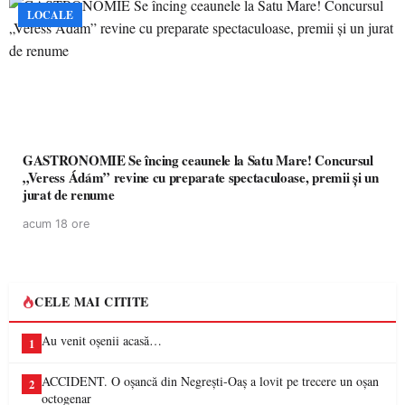
LOCALE
GASTRONOMIE Se încing ceaunele la Satu Mare! Concursul
„Veress Ádám” revine cu preparate spectaculoase, premii și un
jurat de renume
acum 18 ore
CELE MAI CITITE
Au venit oșenii acasă…
1
ACCIDENT. O oșancă din Negrești-Oaș a lovit pe trecere un oșan
2
octogenar