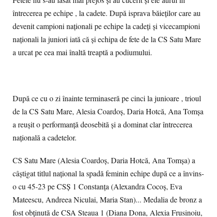
Fetele nu s-au lăsat mai prejos și au cucerit și ele aurul în
întrecerea pe echipe , la cadete. După isprava băieților care au
devenit campioni naționali pe echipe la cadeți și vicecampioni
naționali la juniori iată că și echipa de fete de la CS Satu Mare
a urcat pe cea mai înaltă treaptă a podiumului.
După ce cu o zi înainte terminaseră pe cinci la junioare , trioul
de la CS Satu Mare, Alesia Coardoș, Daria Hotcă, Ana Tomșa
a reușit o performanță deosebită și a dominat clar întrecerea
națională a cadetelor.
CS Satu Mare (Alesia Coardoș, Daria Hotcă, Ana Tomșa) a
câștigat titlul național la spadă feminin echipe după ce a învins-
o cu 45-23 pe CSȘ 1 Constanța (Alexandra Cocoș, Eva
Mateescu, Andreea Niculai, Maria Stan)... Medalia de bronz a
fost obținută de CSA Steaua 1 (Diana Dona, Alexia Frusinoiu,