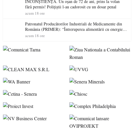
INCONȘTIENȚĂ. Un oșan de 72 de ani, prins la volan
fără permis! Polițiștii l-au cadorosit cu un dosar penal
acum 18 ore
Patronatul Producătorilor Industriali de Medicamente din
România (PRIMER): “Întreruperea alimentării cu energie
electrică a fabricilor de medicamente va pune în pericol
acum 18 ore
accesul pacienților la medicamente esențiale