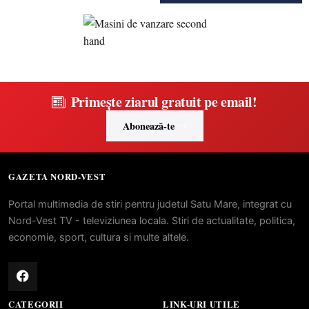
Primește ziarul gratuit pe email!
Abonează-te
GAZETA NORD-VEST
Portal multimedia de stiri pentru judetul Satu Mare, integrat cu
Nord-Vest TV - televiziunea locala. Stiri de actualitate, politica,
economie, sport, cultura si multe altele.
CATEGORII
LINK-URI UTILE