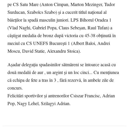
pe CS Satu Mare (Anton Cîmpan, Marton Mezinger, Tudor
Surducan, Szabolcs Szabo) și a cucerit titlul național al
băieților la spadă masculin juniori. LPS Bihorul Oradea 1
(Vlad Naghi, Gabriel Popa, Claus Sebeșan, Raul Tufan) a
câștigat medalia de bronz după victoria cu 45-38 obținută în
meciul cu CS UNEFS București 1 (Albert Baloi, Andrei
Moscu, David Statie, Alexandru Stoica).
Așadar delegația spadasinilor sătmăreni se întoarce acasă cu
două medalii de aur , un argint și un loc cinci... Cu mențiunea
că echipa de fete a tras în 3 , fără rezervă, în ambele zile de
concurs.
Felicitări sportivilor și antrenorilor Csiszar Francisc, Adrian
Pop, Nagy Lehel, Szilagyi Adrian.