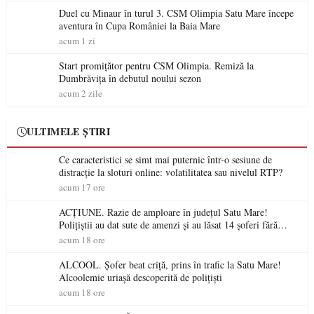
Duel cu Minaur în turul 3. CSM Olimpia Satu Mare începe
aventura în Cupa României la Baia Mare
acum 1 zi
Start promițător pentru CSM Olimpia. Remiză la
Dumbrăvița în debutul noului sezon
acum 2 zile
ULTIMELE ȘTIRI
Ce caracteristici se simt mai puternic într-o sesiune de
distracție la sloturi online: volatilitatea sau nivelul RTP?
acum 17 ore
ACȚIUNE. Razie de amploare în județul Satu Mare!
Polițiștii au dat sute de amenzi și au lăsat 14 șoferi fără
permis într-o singură zi
acum 18 ore
ALCOOL. Șofer beat criță, prins în trafic la Satu Mare!
Alcoolemie uriașă descoperită de polițiști
acum 18 ore