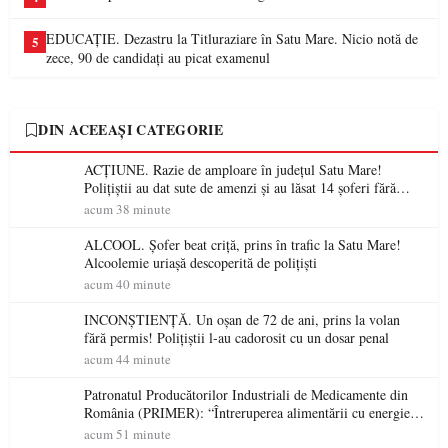
EDUCAȚIE. Dezastru la Titluraziare în Satu Mare. Nicio notă de
5
zece, 90 de candidați au picat examenul
DIN ACEEAȘI CATEGORIE
ACȚIUNE. Razie de amploare în județul Satu Mare!
Polițiștii au dat sute de amenzi și au lăsat 14 șoferi fără
permis într-o singură zi
acum 38 minute
ALCOOL. Șofer beat criță, prins în trafic la Satu Mare!
Alcoolemie uriașă descoperită de polițiști
acum 40 minute
INCONȘTIENȚĂ. Un oșan de 72 de ani, prins la volan
fără permis! Polițiștii l-au cadorosit cu un dosar penal
acum 44 minute
Patronatul Producătorilor Industriali de Medicamente din
România (PRIMER): “Întreruperea alimentării cu energie
electrică a fabricilor de medicamente va pune în pericol
acum 51 minute