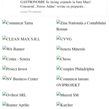
GASTRONOMIE Se încing ceaunele la Satu Mare!
Concursul „Veress Ádám” revine cu preparate
spectaculoase, premii și un jurat de renume
acum 56 minute