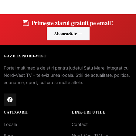
Primește ziarul gratuit pe email!
Abonează-te
GAZETA NORD-VEST
Portal multimedia de stiri pentru judetul Satu Mare, integrat cu
Nord-Vest TV - televiziunea locala. Stiri de actualitate, politica,
economie, sport, cultura si multe altele.
CATEGORII
LINK-URI UTILE
Locale
Contact
Sport
Nord-Vest TV Live