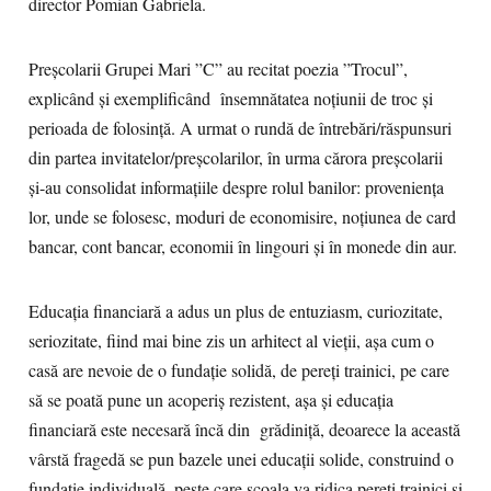
director Pomian Gabriela.
Preșcolarii Grupei Mari ”C” au recitat poezia ”Trocul”,
explicând și exemplificând însemnătatea noţiunii de troc și
perioada de folosinţă. A urmat o rundă de întrebări/răspunsuri
din partea invitatelor/preșcolarilor, în urma cărora preșcolarii
și-au consolidat informațiile despre rolul banilor: provenienţa
lor, unde se folosesc, moduri de economisire, noţiunea de card
bancar, cont bancar, economii în lingouri și în monede din aur.
Educația financiară a adus un plus de entuziasm, curiozitate,
seriozitate, fiind mai bine zis un arhitect al vieții, așa cum o
casă are nevoie de o fundație solidă, de pereți trainici, pe care
să se poată pune un acoperiș rezistent, așa și educația
financiară este necesară încă din grădiniță, deoarece la această
vârstă fragedă se pun bazele unei educații solide, construind o
fundație individuală, peste care școala va ridica pereți trainici și