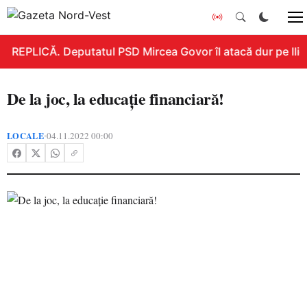
REPLICĂ. Deputatul PSD Mircea Govor îl atacă dur pe Ilie B
De la joc, la educație financiară!
LOCALE
04.11.2022 00:00
•