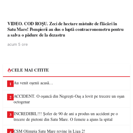
VIDEO. COD ROȘU. Zeci de hectare mistuite de flăcări în
Satu Mare! Pompierii au dus o luptă contracronometru pentru
a salva o pădure de la dezastru
acum 5 ore
CELE MAI CITITE
Au venit oșenii acasă…
1
ACCIDENT. O oșancă din Negrești-Oaș a lovit pe trecere un oșan
2
octogenar
INCREDIBIL!!! Șofer de 90 de ani a produs un accident pe o
3
trecere de pietoni din Satu Mare. O femeie a ajuns la spital
CSM Olimpia Satu Mare revine în Liga 2!
4