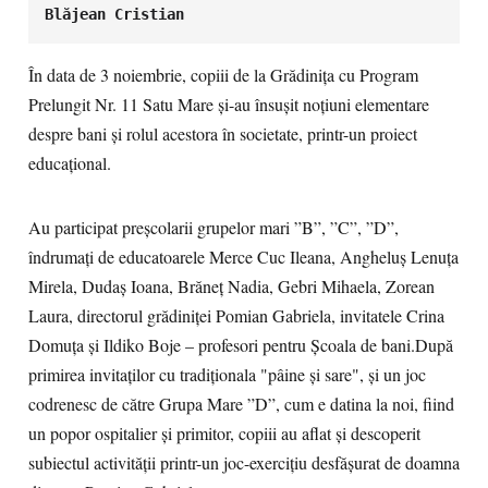
Blăjean Cristian
În data de 3 noiembrie, copiii de la Grădinița cu Program
Prelungit Nr. 11 Satu Mare şi-au însuşit noţiuni elementare
despre bani şi rolul acestora în societate, printr-un proiect
educaţional.
Au participat preșcolarii grupelor mari ”B”, ”C”, ”D”,
îndrumaţi de educatoarele Merce Cuc Ileana, Angheluș Lenuța
Mirela, Dudaș Ioana, Brăneț Nadia, Gebri Mihaela, Zorean
Laura, directorul grădiniței Pomian Gabriela, invitatele Crina
Domuța și Ildiko Boje – profesori pentru Școala de bani.După
primirea invitaților cu tradiţionala "pâine şi sare", şi un joc
codrenesc de către Grupa Mare ”D”, cum e datina la noi, fiind
un popor ospitalier și primitor, copiii au aflat și descoperit
subiectul activității printr-un joc-exercițiu desfășurat de doamna