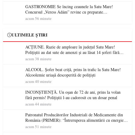
accesul pacienților la medicamente esențiale
GASTRONOMIE Se încing ceaunele la Satu Mare!
Concursul „Veress Ádám” revine cu preparate
spectaculoase, premii și un jurat de renume
acum 56 minute
ULTIMELE ȘTIRI
ACȚIUNE. Razie de amploare în județul Satu Mare!
Polițiștii au dat sute de amenzi și au lăsat 14 șoferi fără
permis într-o singură zi
acum 38 minute
ALCOOL. Șofer beat criță, prins în trafic la Satu Mare!
Alcoolemie uriașă descoperită de polițiști
acum 40 minute
INCONȘTIENȚĂ. Un oșan de 72 de ani, prins la volan
fără permis! Polițiștii l-au cadorosit cu un dosar penal
acum 44 minute
Patronatul Producătorilor Industriali de Medicamente din
România (PRIMER): “Întreruperea alimentării cu energie
electrică a fabricilor de medicamente va pune în pericol
acum 51 minute
accesul pacienților la medicamente esențiale