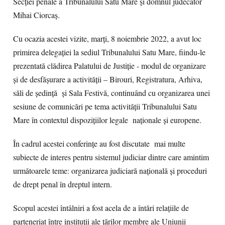
Secţiei penale a Tribunalului Satu Mare şi domnul judecător
Mihai Ciorcaş.
Cu ocazia acestei vizite, marţi, 8 noiembrie 2022, a avut loc
primirea delegaţiei la sediul Tribunalului Satu Mare, fiindu-le
prezentată clădirea Palatului de Justiţie - modul de organizare
şi de desfăşurare a activităţii – Birouri, Registratura, Arhiva,
săli de şedinţă şi Sala Festivă, continuând cu organizarea unei
sesiune de comunicări pe tema activităţii Tribunalului Satu
Mare în contextul dispoziţiilor legale naţionale şi europene.
În cadrul acestei conferinţe au fost discutate mai multe
subiecte de interes pentru sistemul judiciar dintre care amintim
următoarele teme: organizarea judiciară naţională şi proceduri
de drept penal în dreptul intern.
Scopul acestei întâlniri a fost acela de a întări relaţiile de
parteneriat între instituţii ale ţărilor membre ale Uniunii