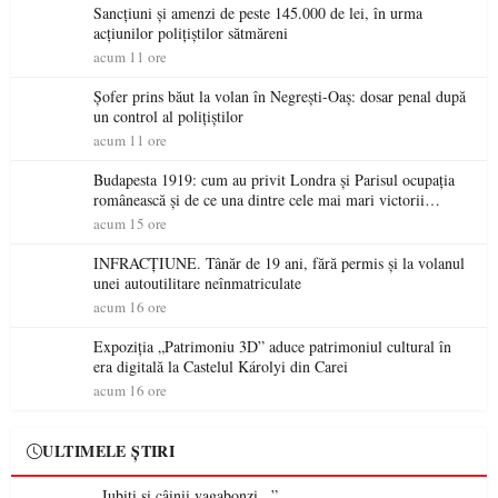
Sancțiuni și amenzi de peste 145.000 de lei, în urma
acțiunilor polițiștilor sătmăreni
acum 11 ore
Șofer prins băut la volan în Negrești-Oaș: dosar penal după
un control al polițiștilor
acum 11 ore
Budapesta 1919: cum au privit Londra și Parisul ocupația
românească și de ce una dintre cele mai mari victorii
militare ale României a devenit o controversă diplomatică
acum 15 ore
europeană ( partea a II-a)
INFRACȚIUNE. Tânăr de 19 ani, fără permis și la volanul
unei autoutilitare neînmatriculate
acum 16 ore
Expoziția „Patrimoniu 3D” aduce patrimoniul cultural în
era digitală la Castelul Károlyi din Carei
acum 16 ore
ULTIMELE ȘTIRI
,,Iubiți și câinii vagabonzi...”