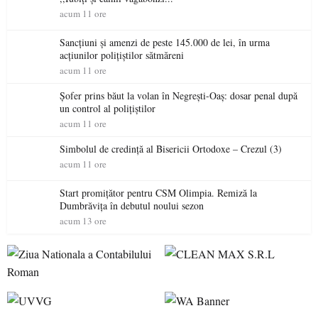
acum 11 ore
Sancțiuni și amenzi de peste 145.000 de lei, în urma
acțiunilor polițiștilor sătmăreni
acum 11 ore
Șofer prins băut la volan în Negrești-Oaș: dosar penal după
un control al polițiștilor
acum 11 ore
Simbolul de credinţă al Bisericii Ortodoxe – Crezul (3)
acum 11 ore
Start promițător pentru CSM Olimpia. Remiză la
Dumbrăvița în debutul noului sezon
acum 13 ore