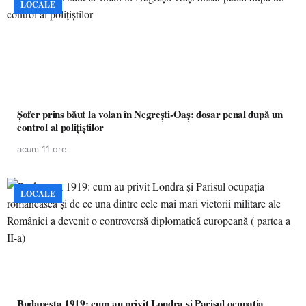
LOCALE
Șofer prins băut la volan în Negrești-Oaș: dosar penal după un
control al polițiștilor
acum 11 ore
LOCALE
Budapesta 1919: cum au privit Londra și Parisul ocupația