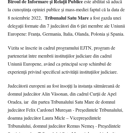
Biroul de Informare şi Relaţii Publice
este abilitat să aducă
la cunoştinţa opiniei publice şi mass-mediei faptul că la data de
Tribunalul Satu Mare
8 noiembrie 2022,
a fost gazda unei
delegaţii formate din 7 judecători din 6 ţări membre ale Uniunii
Europene: Franţa, Germania, Italia, Olanda, Polonia şi Spania.
Vizita se înscrie in cadrul programului EJTN, program de
parteneriat între membrii instituţiilor judiciare din cadrul
Uniunii Europene, având ca principal scop schimbul de
experienţă privind specificul activităţii instituţiilor judiciare.
Judecătorii europeni au fost însoţiţi la instanţa sătmăreană de
domnul judecător Alin Văsonan, din cadrul Curţii de Apel
Oradea, iar din partea Tribunalului Satu Mare de domnul
judecător Felix Cardonel Mureşan - Preşedintele Tribunalului,
doamna judecător Laura Micle – Vicepreşedintele
Tribunalului, domnul judecător Remus Nemeş - Preşedintele