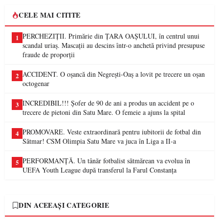
CELE MAI CITITE
PERCHEZIȚII. Primărie din ȚARA OAȘULUI, în centrul unui
1
scandal uriaș. Mascații au descins într-o anchetă privind presupuse
fraude de proporții
ACCIDENT. O oșancă din Negrești-Oaș a lovit pe trecere un oșan
2
octogenar
INCREDIBIL!!! Șofer de 90 de ani a produs un accident pe o
3
trecere de pietoni din Satu Mare. O femeie a ajuns la spital
PROMOVARE. Veste extraordinară pentru iubitorii de fotbal din
4
Sătmar! CSM Olimpia Satu Mare va juca în Liga a II-a
PERFORMANȚĂ. Un tânăr fotbalist sătmărean va evolua în
5
UEFA Youth League după transferul la Farul Constanța
DIN ACEEAȘI CATEGORIE