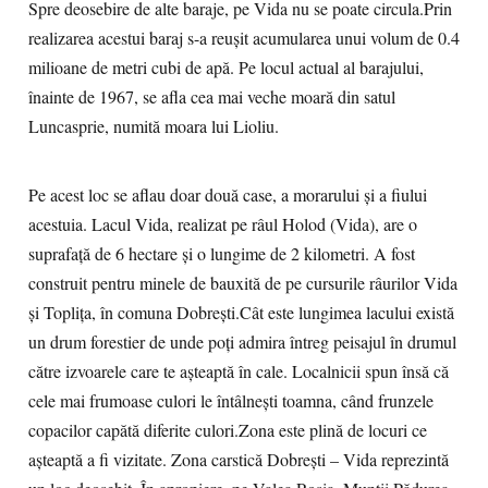
Spre deosebire de alte baraje, pe Vida nu se poate circula.Prin
realizarea acestui baraj s-a reuşit acumularea unui volum de 0.4
milioane de metri cubi de apă. Pe locul actual al barajului,
înainte de 1967, se afla cea mai veche moară din satul
Luncasprie, numită moara lui Lioliu.
Pe acest loc se aflau doar două case, a morarului și a fiului
acestuia. Lacul Vida, realizat pe râul Holod (Vida), are o
suprafaţă de 6 hectare şi o lungime de 2 kilometri. A fost
construit pentru minele de bauxită de pe cursurile râurilor Vida
și Toplița, în comuna Dobrești.Cât este lungimea lacului există
un drum forestier de unde poți admira întreg peisajul în drumul
către izvoarele care te așteaptă în cale. Localnicii spun însă că
cele mai frumoase culori le întâlneşti toamna, când frunzele
copacilor capătă diferite culori.Zona este plină de locuri ce
așteaptă a fi vizitate. Zona carstică Dobreşti – Vida reprezintă