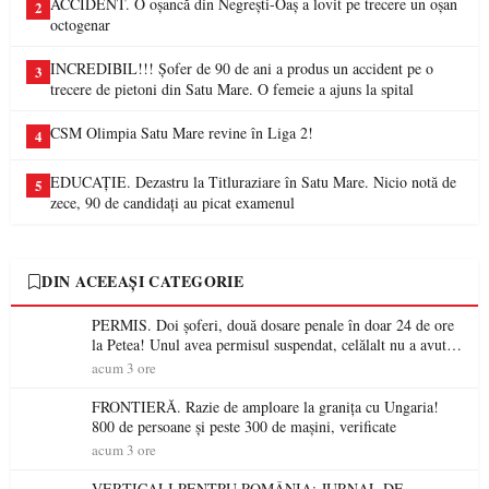
ACCIDENT. O oșancă din Negrești-Oaș a lovit pe trecere un oșan
2
octogenar
INCREDIBIL!!! Șofer de 90 de ani a produs un accident pe o
3
trecere de pietoni din Satu Mare. O femeie a ajuns la spital
CSM Olimpia Satu Mare revine în Liga 2!
4
EDUCAȚIE. Dezastru la Titluraziare în Satu Mare. Nicio notă de
5
zece, 90 de candidați au picat examenul
DIN ACEEAȘI CATEGORIE
PERMIS. Doi șoferi, două dosare penale în doar 24 de ore
la Petea! Unul avea permisul suspendat, celălalt nu a avut
niciodată permis
acum 3 ore
FRONTIERĂ. Razie de amploare la granița cu Ungaria!
800 de persoane și peste 300 de mașini, verificate
acum 3 ore
VERTICALI PENTRU ROMÂNIA: JURNAL DE