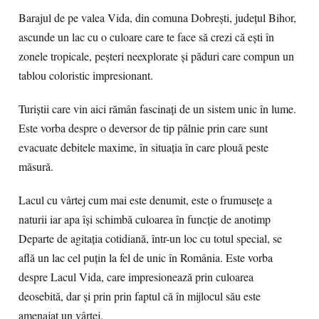
Barajul de pe valea Vida, din comuna Dobrești, județul Bihor,
ascunde un lac cu o culoare care te face să crezi că ești în
zonele tropicale, peșteri neexplorate și păduri care compun un
tablou coloristic impresionant.
Turiștii care vin aici rămân fascinați de un sistem unic în lume.
Este vorba despre o deversor de tip pâlnie prin care sunt
evacuate debitele maxime, în situația în care plouă peste
măsură.
Lacul cu vârtej cum mai este denumit, este o frumusețe a
naturii iar apa își schimbă culoarea în funcție de anotimp
Departe de agitaţia cotidiană, într-un loc cu totul special, se
află un lac cel puţin la fel de unic în România. Este vorba
despre Lacul Vida, care impresionează prin culoarea
deosebită, dar şi prin prin faptul că în mijlocul său este
amenajat un vârtej.