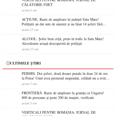
CĂLĂTORIE FIJET
acum 4 ore
ACȚIUNE. Razie de amploare în județul Satu Mare!
Polițiștii au dat sute de amenzi și au lăsat 14 șoferi fără
permis într-o singură zi
acum 23 ore
ALCOOL. Șofer beat criță, prins în trafic la Satu Mare!
Alcoolemie uriașă descoperită de polițiști
acum 23 ore
ULTIMELE ȘTIRI
PERMIS. Doi șoferi, două dosare penale în doar 24 de ore
la Petea! Unul avea permisul suspendat, celălalt nu a avut
niciodată permis
acum 3 ore
FRONTIERĂ. Razie de amploare la granița cu Ungaria!
800 de persoane și peste 300 de mașini, verificate
acum 3 ore
VERTICALI PENTRU ROMÂNIA: JURNAL DE