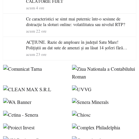
CĂLĂTORIE FIJET
acum 4 ore
Ce caracteristici se simt mai puternic într-o sesiune de
distracție la sloturi online: volatilitatea sau nivelul RTP?
acum 22 ore
ACȚIUNE. Razie de amploare în județul Satu Mare!
Polițiștii au dat sute de amenzi și au lăsat 14 șoferi fără
permis într-o singură zi
acum 23 ore