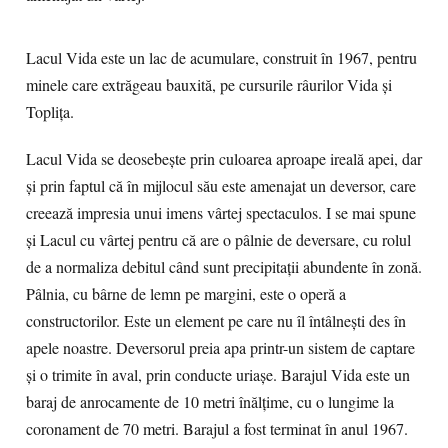
Lacul Vida este un lac de acumulare, construit în 1967, pentru
minele care extrăgeau bauxită, pe cursurile râurilor Vida şi
Topliţa.
Lacul Vida se deosebeşte prin culoarea aproape ireală apei, dar
şi prin faptul că în mijlocul său este amenajat un deversor, care
creează impresia unui imens vârtej spectaculos. I se mai spune
și Lacul cu vârtej pentru că are o pâlnie de deversare, cu rolul
de a normaliza debitul când sunt precipitații abundente în zonă.
Pâlnia, cu bârne de lemn pe margini, este o operă a
constructorilor. Este un element pe care nu îl întâlnești des în
apele noastre. Deversorul preia apa printr-un sistem de captare
și o trimite în aval, prin conducte uriașe. Barajul Vida este un
baraj de anrocamente de 10 metri înălțime, cu o lungime la
coronament de 70 metri. Barajul a fost terminat în anul 1967.