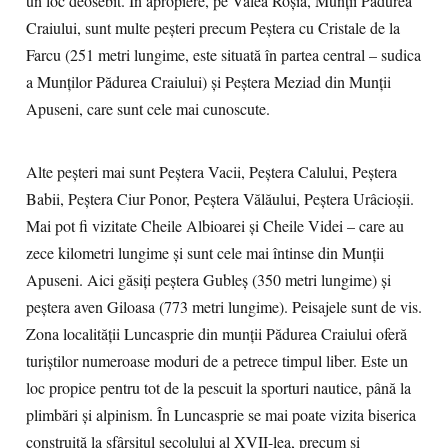
un loc deosebit. În apropiere, pe Valea Roșia, Munții Pădurea
Craiului, sunt multe peșteri precum Peştera cu Cristale de la
Farcu (251 metri lungime, este situată în partea central – sudica
a Munţilor Pădurea Craiului) şi Peştera Meziad din Munții
Apuseni, care sunt cele mai cunoscute.
Alte peșteri mai sunt Peștera Vacii, Peștera Calului, Peștera
Babii, Peștera Ciur Ponor, Peștera Vălăului, Peștera Urâcioșii.
Mai pot fi vizitate Cheile Albioarei și Cheile Videi – care au
zece kilometri lungime și sunt cele mai întinse din Munții
Apuseni. Aici găsiți peștera Gubleș (350 metri lungime) și
peștera aven Giloasa (773 metri lungime). Peisajele sunt de vis.
Zona localității Luncasprie din munții Pădurea Craiului oferă
turiștilor numeroase moduri de a petrece timpul liber. Este un
loc propice pentru tot de la pescuit la sporturi nautice, până la
plimbări și alpinism. În Luncasprie se mai poate vizita biserica
construită la sfârşitul secolului al XVII-lea, precum şi