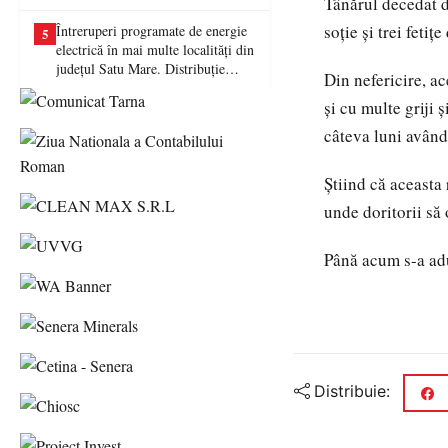
Tânărul decedat du
picat examenul
soție și trei feti
Întreruperi programate de energie
5
electrică în mai multe localități din
județul Satu Mare. Distribuție
Din nefericire, a
Energie Electrică România anunță
și cu multe griji 
lucrări la rețea
câteva luni având
Știind că aceasta 
unde doritorii să 
Până acum s-a ad
Distribuie: