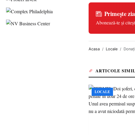
Primește zia
Abonează-te și citeșt
Acasa
Locale
Donați
ARTICOLE SIMI
LOCALE