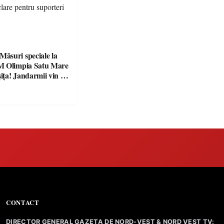
suri speciale la
M Olimpia Satu Mare
ța! Jandarmii vin cu
e clare pentru
CONTACT
DIRECTOR GENERAL GAZETA DE NORD-VEST & NORD VEST TV: