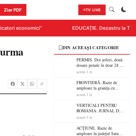
Ziar PDF
TV LIVE
catori economici”
EDUCAȚIE. Dezastru la Titlur
n urma
DIN ACEEAȘI CATEGORIE
PERMIS. Doi șoferi, două
dosare penale în doar 24 de
ore la Petea! Unul avea
acum 1 zi
permisul suspendat, celălalt
nu a avut niciodată permis
FRONTIERĂ. Razie de
amploare la granița cu
Ungaria! 800 de persoane și
acum 1 zi
peste 300 de mașini,
verificate
VERTICALI PENTRU
ROMÂNIA: JURNAL DE
CĂLĂTORIE FIJET
acum 1 zi
ACȚIUNE. Razie de
amploare în județul Satu