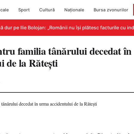
cale
Sport
Cultură
Naționale
Bursa zvonurilor
r pe Ilie Bolojan: „Românii nu își plătesc facturile cu indi
ntru familia tânărului decedat î
i de la Rătești
0