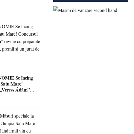
Se încing
a Satu Mare!
 „Veress Ádám”
preparate
se, premii și un jurat