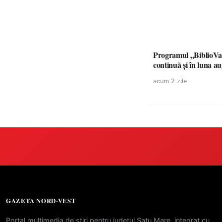
Programul „BiblioVa
continuă și în luna a
acum 2 zile
GAZETA NORD-VEST
Portal multimedia de stiri pentru judetul Satu Mare, integrat cu