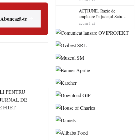
volatilitatea sau nivelul
RTP?
ACȚIUNE. Razie de
amploare în județul Satu
Abonează-te
Mare! Polițiștii au dat sute
acum 1 zi
de amenzi și au lăsat 14
șoferi fără permis într-o
singură zi