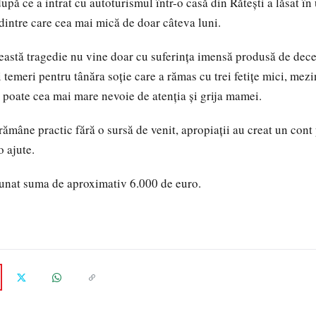
pă ce a intrat cu autoturismul într-o casă din Rătești a lăsat în
țe dintre care cea mai mică de doar câteva luni.
ceastă tragedie nu vine doar cu suferința imensă produsă de deces
și temeri pentru tânăra soție care a rămas cu trei fetițe mici, mez
 poate cea mai mare nevoie de atenția și grija mamei.
rămâne practic fără o sursă de venit, apropiații au creat un cont
o ajute.
unat suma de aproximativ 6.000 de euro.