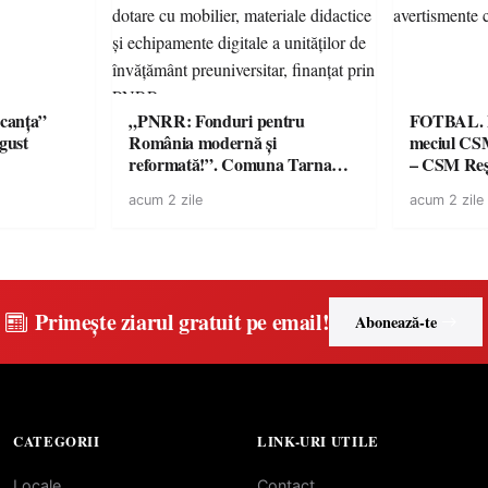
canța”
„PNRR: Fonduri pentru
FOTBAL. Mă
ugust
România modernă și
meciul CS
reformată!”. Comuna Tarna
– CSM Reși
Mare a finalizat proiectul de
avertisment
acum 2 zile
acum 2 zile
dotare cu mobilier, materiale
suporteri
didactice și echipamente digitale
a unităților de învățământ
preuniversitar, finanțat prin
PNRR
Primește ziarul gratuit pe email!
Abonează-te
CATEGORII
LINK-URI UTILE
Locale
Contact