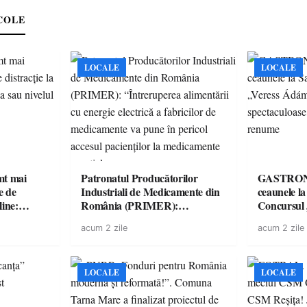
COLE
LOCALE
LOCALE
imt mai
Patronatul Producătorilor
GASTRONOMIE 
e de
Industriali de Medicamente din
ceaunele l
line:
România (PRIMER):
Concursul
lul RTP?
“Întreruperea alimentării cu
revine cu 
acum 2 zile
acum 2 zile
energie electrică a fabricilor de
spectaculoa
medicamente va pune în pericol
de renume
accesul pacienților la
medicamente esențiale
LOCALE
LOCALE