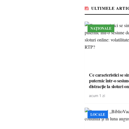
ULTIMELE ARTI
NAȚIONALE
Ce caracteristici se s
puternic într-o sesiun
distracție la sloturi on
volatilitatea sau nive
acum 1 zi
LOCALE