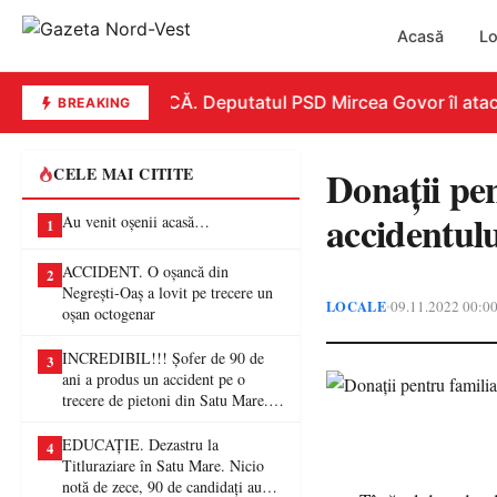
Acasă
Lo
REPLICĂ. Deputatul PSD Mircea Govor îl atacă du
BREAKING
Donații pe
CELE MAI CITITE
accidentulu
Au venit oșenii acasă…
1
ACCIDENT. O oșancă din
2
Negrești-Oaș a lovit pe trecere un
LOCALE
09.11.2022 00:0
•
oșan octogenar
INCREDIBIL!!! Șofer de 90 de
3
ani a produs un accident pe o
trecere de pietoni din Satu Mare. O
femeie a ajuns la spital
EDUCAȚIE. Dezastru la
4
Titluraziare în Satu Mare. Nicio
notă de zece, 90 de candidați au