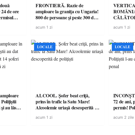
 două
FRONTIERĂ. Razie de
VERTICA
 24 de ore
amploare la granița cu Ungaria!
ROMÂNIA
ermisul
800 de persoane și peste 300 de
CĂLĂTOR
 a avut
mașini, verificate
acum 1 zi
acum 1 zi
LOCALE
LOCALE
amploare
ALCOOL. Șofer beat criță,
INCONȘTI
olițiștii
prins în trafic la Satu Mare!
72 de ani, 
și au lăsat
Alcoolemie uriașă descoperită de
permis! Poli
într-o
polițiști
cu un dosa
acum 1 zi
acum 2 zile