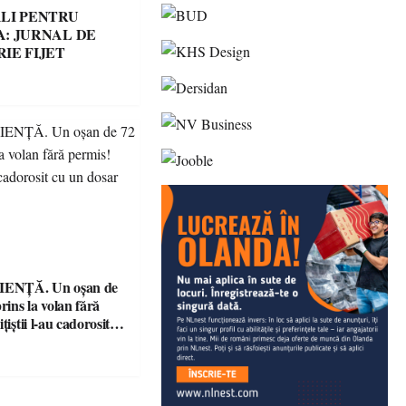
LI PENTRU
: JURNAL DE
IE FIJET
ENȚĂ. Un oșan de
prins la volan fără
țiștii l-au cadorosit
r penal