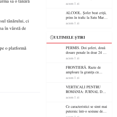
 urma sa o tânără
Mare! Polițiștii au dat sute
acum 1 zi
de amenzi și au lăsat 14
șoferi fără permis într-o
ALCOOL. Șofer beat criță,
singură zi
prins în trafic la Satu Mare!
ul tânărului, ci
Alcoolemie uriașă
acum 1 zi
descoperită de polițiști
ina în vârstă de
ULTIMELE ȘTIRI
 pe o platformă
PERMIS. Doi șoferi, două
dosare penale în doar 24 de
ore la Petea! Unul avea
acum 1 zi
permisul suspendat, celălalt
nu a avut niciodată permis
FRONTIERĂ. Razie de
amploare la granița cu
Ungaria! 800 de persoane și
acum 1 zi
peste 300 de mașini,
verificate
VERTICALI PENTRU
ROMÂNIA: JURNAL DE
CĂLĂTORIE FIJET
acum 1 zi
Ce caracteristici se simt mai
puternic într-o sesiune de
distracție la sloturi online:
acum 1 zi