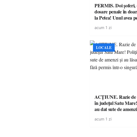
PERMIS. Doi șoferi,
dosare penale în doar
la Petea! Unul avea p
suspendat, celălalt nu
acum 1 zi
niciodată permis
LOCALE
ACȚIUNE. Razie de 
în județul Satu Mare! P
au dat sute de amenzi 
14 șoferi fără permis 
acum 1 zi
singură zi