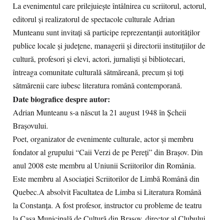
La evenimentul care prilejuiește întâlnirea cu scriitorul, actorul,
editorul și realizatorul de spectacole culturale Adrian
Munteanu sunt invitați să participe reprezentanții autorităților
publice locale și județene, managerii și directorii instituțiilor de
cultură, profesori și elevi, actori, jurnaliști și bibliotecari,
întreaga comunitate culturală sătmăreană, precum și toți
sătmărenii care iubesc literatura română contemporană.
Date biografice despre autor:
Adrian Munteanu s-a născut la 21 august 1948 în Șcheii
Brașovului.
Poet, organizator de evenimente culturale, actor şi membru
fondator al grupului “Caii Verzi de pe Pereţi” din Brașov. Din
anul 2008 este membru al Uniunii Scriitorilor din România.
Este membru al Asociației Scriitorilor de Limbă Română din
Quebec.A absolvit Facultatea de Limba si Literatura Română
la Constanţa. A fost profesor, instructor cu probleme de teatru
la Casa Municipală de Cultură din Brașov, director al Clubului