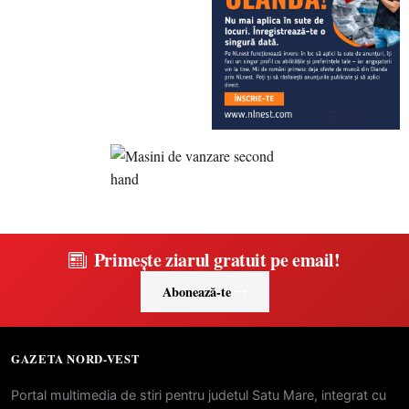
Primește ziarul gratuit pe email!
Abonează-te
GAZETA NORD-VEST
Portal multimedia de stiri pentru judetul Satu Mare, integrat cu