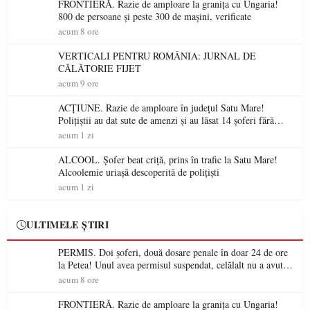
FRONTIERĂ. Razie de amploare la granița cu Ungaria!
800 de persoane și peste 300 de mașini, verificate
acum 8 ore
VERTICALI PENTRU ROMÂNIA: JURNAL DE
CĂLĂTORIE FIJET
acum 9 ore
ACȚIUNE. Razie de amploare în județul Satu Mare!
Polițiștii au dat sute de amenzi și au lăsat 14 șoferi fără
permis într-o singură zi
acum 1 zi
ALCOOL. Șofer beat criță, prins în trafic la Satu Mare!
Alcoolemie uriașă descoperită de polițiști
acum 1 zi
ULTIMELE ȘTIRI
PERMIS. Doi șoferi, două dosare penale în doar 24 de ore
la Petea! Unul avea permisul suspendat, celălalt nu a avut
niciodată permis
acum 8 ore
FRONTIERĂ. Razie de amploare la granița cu Ungaria!