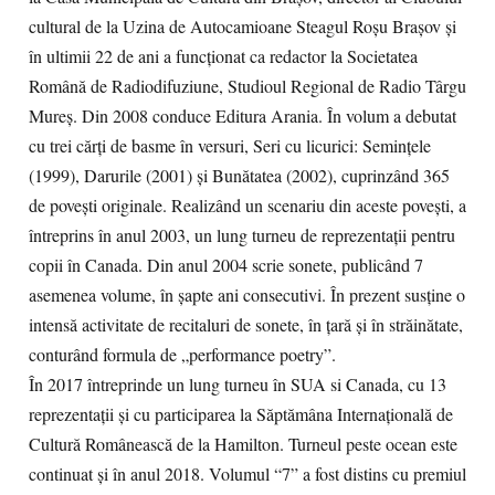
cultural de la Uzina de Autocamioane Steagul Roșu Brașov și
în ultimii 22 de ani a funcționat ca redactor la Societatea
Română de Radiodifuziune, Studioul Regional de Radio Târgu
Mureș. Din 2008 conduce Editura Arania. În volum a debutat
cu trei cărţi de basme în versuri, Seri cu licurici: Semințele
(1999), Darurile (2001) și Bunătatea (2002), cuprinzând 365
de poveşti originale. Realizând un scenariu din aceste povești, a
întreprins în anul 2003, un lung turneu de reprezentații pentru
copii în Canada. Din anul 2004 scrie sonete, publicând 7
asemenea volume, în șapte ani consecutivi. În prezent susține o
intensă activitate de recitaluri de sonete, în țară și în străinătate,
conturând formula de „performance poetry”.
În 2017 întreprinde un lung turneu în SUA si Canada, cu 13
reprezentații și cu participarea la Săptămâna Internațională de
Cultură Românească de la Hamilton. Turneul peste ocean este
continuat și în anul 2018. Volumul “7” a fost distins cu premiul