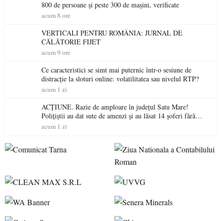
800 de persoane și peste 300 de mașini, verificate
acum 8 ore
VERTICALI PENTRU ROMÂNIA: JURNAL DE
CĂLĂTORIE FIJET
acum 9 ore
Ce caracteristici se simt mai puternic într-o sesiune de
distracție la sloturi online: volatilitatea sau nivelul RTP?
acum 1 zi
ACȚIUNE. Razie de amploare în județul Satu Mare!
Polițiștii au dat sute de amenzi și au lăsat 14 șoferi fără
permis într-o singură zi
acum 1 zi