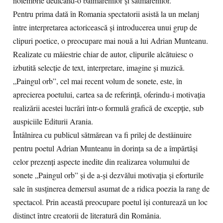
noiembrie dedicând-o băimărenilor și sătmărenilor.
Pentru prima dată în Romania spectatorii asistă la un melanj
între interpretarea actoricească și introducerea unui grup de
clipuri poetice, o preocupare mai nouă a lui Adrian Munteanu.
Realizate cu măiestrie chiar de autor, clipurile alcătuiesc o
izbutită selecție de text, interpretare, imagine și muzică.
„Paingul orb”, cel mai recent volum de sonete, este, în
aprecierea poetului, cartea sa de referință, oferindu-i motivația
realizării acestei lucrări într-o formulă grafică de excepție, sub
auspiciile Editurii Arania.
Întâlnirea cu publicul sătmărean va fi prilej de destăinuire
pentru poetul Adrian Munteanu în dorința sa de a împărtăși
celor prezenți aspecte inedite din realizarea volumului de
sonete „Paingul orb” și de a-și dezvălui motivația și eforturile
sale în susținerea demersul asumat de a ridica poezia la rang de
spectacol. Prin această preocupare poetul își conturează un loc
distinct între creatorii de literatură din România.