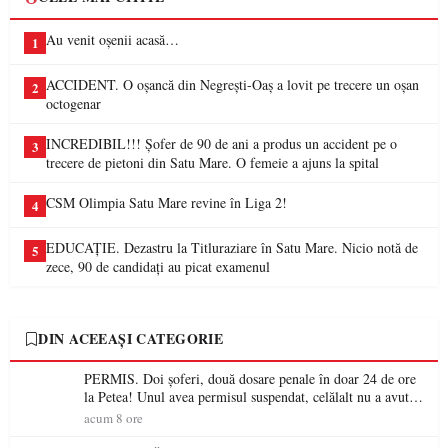
Au venit oșenii acasă…
1
ACCIDENT. O oșancă din Negrești-Oaș a lovit pe trecere un oșan
2
octogenar
INCREDIBIL!!! Șofer de 90 de ani a produs un accident pe o
3
trecere de pietoni din Satu Mare. O femeie a ajuns la spital
CSM Olimpia Satu Mare revine în Liga 2!
4
EDUCAȚIE. Dezastru la Titluraziare în Satu Mare. Nicio notă de
5
zece, 90 de candidați au picat examenul
DIN ACEEAȘI CATEGORIE
PERMIS. Doi șoferi, două dosare penale în doar 24 de ore
la Petea! Unul avea permisul suspendat, celălalt nu a avut
niciodată permis
acum 8 ore