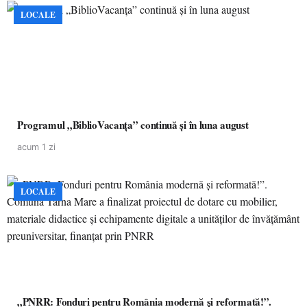
LOCALE
Programul „BiblioVacanța” continuă și în luna august
acum 1 zi
LOCALE
„PNRR: Fonduri pentru România modernă și reformată!”.