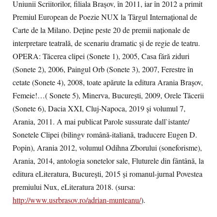
Uniunii Scriitorilor, filiala Brașov, în 2011, iar în 2012 a primit
Premiul European de Poezie NUX la Târgul Internațional de
Carte de la Milano. Deţine peste 20 de premii naţionale de
interpretare teatrală, de scenariu dramatic și de regie de teatru.
OPERA: Tăcerea clipei (Sonete 1), 2005, Casa fără ziduri
(Sonete 2), 2006, Paingul Orb (Sonete 3), 2007, Ferestre în
cetate (Sonete 4), 2008, toate apărute la editura Arania Brașov,
Femeie!…( Sonete 5), Minerva, București, 2009, Orele Tăcerii
(Sonete 6), Dacia XXI, Cluj-Napoca, 2019 și volumul 7,
Arania, 2011. A mai publicat Parole sussurate dall`istante/
Sonetele Clipei (bilingv română-italiană, traducere Eugen D.
Popin), Arania 2012, volumul Odihna Zborului (soneforisme),
Arania, 2014, antologia sonetelor sale, Fluturele din fântână, la
editura eLiteratura, București, 2015 și romanul-jurnal Povestea
premiului Nux, eLiteratura 2018. (sursa:
http://www.usrbrasov.ro/adrian-munteanu/
).