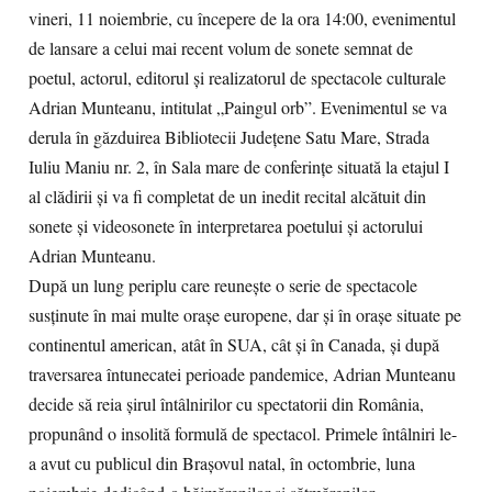
vineri, 11 noiembrie, cu începere de la ora 14:00, evenimentul
de lansare a celui mai recent volum de sonete semnat de
poetul, actorul, editorul și realizatorul de spectacole culturale
Adrian Munteanu, intitulat „Paingul orb”. Evenimentul se va
derula în găzduirea Bibliotecii Județene Satu Mare, Strada
Iuliu Maniu nr. 2, în Sala mare de conferințe situată la etajul I
al clădirii și va fi completat de un inedit recital alcătuit din
sonete și videosonete în interpretarea poetului și actorului
Adrian Munteanu.
După un lung periplu care reunește o serie de spectacole
susținute în mai multe orașe europene, dar și în orașe situate pe
continentul american, atât în SUA, cât și în Canada, și după
traversarea întunecatei perioade pandemice, Adrian Munteanu
decide să reia șirul întâlnirilor cu spectatorii din România,
propunând o insolită formulă de spectacol. Primele întâlniri le-
a avut cu publicul din Brașovul natal, în octombrie, luna