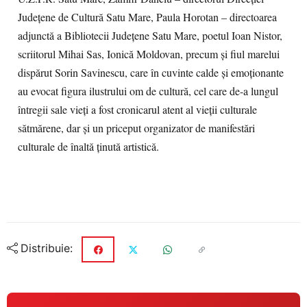
Județene de Cultură Satu Mare, Paula Horotan – directoarea
adjunctă a Bibliotecii Județene Satu Mare, poetul Ioan Nistor,
scriitorul Mihai Sas, Ionică Moldovan, precum și fiul marelui
dispărut Sorin Savinescu, care în cuvinte calde și emoționante
au evocat figura ilustrului om de cultură, cel care de-a lungul
întregii sale vieți a fost cronicarul atent al vieții culturale
sătmărene, dar și un priceput organizator de manifestări
culturale de înaltă ținută artistică.
Distribuie: