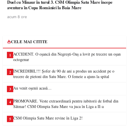
Duel cu Minaur în turul 3. CSM Olimpia Satu Mare începe
aventura în Cupa României la Baia Mare
acum 8 ore
CELE MAI CITITE
ACCIDENT. O oșancă din Negrești-Oaș a lovit pe trecere un oșan
1
octogenar
INCREDIBIL!!! Șofer de 90 de ani a produs un accident pe o
2
trecere de pietoni din Satu Mare. O femeie a ajuns la spital
Au venit oșenii acasă…
3
PROMOVARE. Veste extraordinară pentru iubitorii de fotbal din
4
Sătmar! CSM Olimpia Satu Mare va juca în Liga a II-a
CSM Olimpia Satu Mare revine în Liga 2!
5