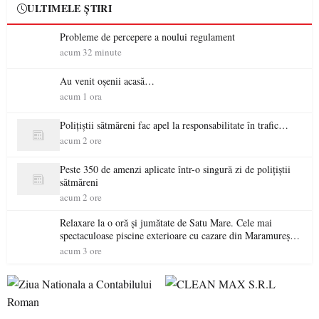
ULTIMELE ȘTIRI
Probleme de percepere a noului regulament
acum 32 minute
Au venit oșenii acasă…
acum 1 ora
Polițiștii sătmăreni fac apel la responsabilitate în trafic…
acum 2 ore
Peste 350 de amenzi aplicate într-o singură zi de polițiștii
sătmăreni
acum 2 ore
Relaxare la o oră și jumătate de Satu Mare. Cele mai
spectaculoase piscine exterioare cu cazare din Maramureș,
ideale pentru o escapadă de vară
acum 3 ore