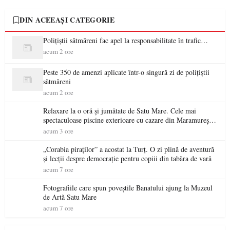
DIN ACEEAȘI CATEGORIE
Polițiștii sătmăreni fac apel la responsabilitate în trafic…
acum 2 ore
Peste 350 de amenzi aplicate într-o singură zi de polițiștii
sătmăreni
acum 2 ore
Relaxare la o oră și jumătate de Satu Mare. Cele mai
spectaculoase piscine exterioare cu cazare din Maramureș,
ideale pentru o escapadă de vară
acum 3 ore
„Corabia piraților” a acostat la Turț. O zi plină de aventură
și lecții despre democrație pentru copiii din tabăra de vară
acum 7 ore
Fotografiile care spun poveștile Banatului ajung la Muzeul
de Artă Satu Mare
acum 7 ore