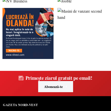
Primește ziarul gratuit pe email!
Abonează-te
GAZETA NORD-VEST