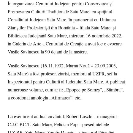
În organizarea Centrului Județean pentru Conservarea și
Promovarea Culturii Tradiționale Satu Mare, cu sprijinul
Consiliului Județean Satu Mare, în parteneriat cu Uniunea
Ziariștilor Profesioniști din România – filiala Satu Mare, și
Biblioteca Județeană Satu Mare, miercuri 16 noiembrie 2022,
în Galeria de Arte a Centrului de Creație a avut loc o evocare
Vasile Savinescu la 90 de ani de la naștere.
Vasile Savinescu (16.11.1932, Marna Nouă – 23.09.2005,
Satu Mare) a fost profesor, ziarist, membru al UZPR, șef la
Inspectoratul pentru Cultură al Județului Satu Mare. A publicat
numeroase volume, cum ar fi: „Epopee pe Someș”, „Sâmbra”,
a coordonat antologia „Afirmarea”, etc.
La eveniment au luat cuvântul: Robert Laszlo – managerul
C.J.C.P.C.T. Satu Mare, Felician Pop – președinteltele
U.Z.P.R. Satu Mare, Zamfir Danciu – directorul Direcției