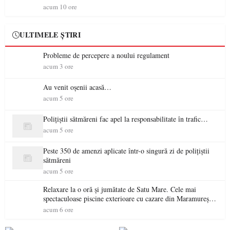
acum 10 ore
ULTIMELE ȘTIRI
Probleme de percepere a noului regulament
acum 3 ore
Au venit oșenii acasă…
acum 5 ore
Polițiștii sătmăreni fac apel la responsabilitate în trafic…
acum 5 ore
Peste 350 de amenzi aplicate într-o singură zi de polițiștii
sătmăreni
acum 5 ore
Relaxare la o oră și jumătate de Satu Mare. Cele mai
spectaculoase piscine exterioare cu cazare din Maramureș,
ideale pentru o escapadă de vară
acum 6 ore