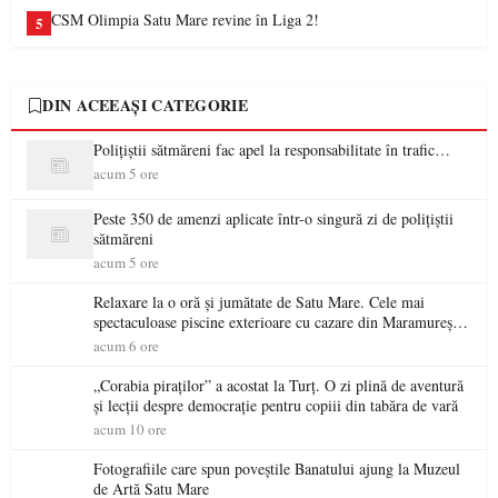
CSM Olimpia Satu Mare revine în Liga 2!
5
DIN ACEEAȘI CATEGORIE
Polițiștii sătmăreni fac apel la responsabilitate în trafic…
acum 5 ore
Peste 350 de amenzi aplicate într-o singură zi de polițiștii
sătmăreni
acum 5 ore
Relaxare la o oră și jumătate de Satu Mare. Cele mai
spectaculoase piscine exterioare cu cazare din Maramureș,
ideale pentru o escapadă de vară
acum 6 ore
„Corabia piraților” a acostat la Turț. O zi plină de aventură
și lecții despre democrație pentru copiii din tabăra de vară
acum 10 ore
Fotografiile care spun poveștile Banatului ajung la Muzeul
de Artă Satu Mare