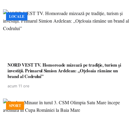
LOCALE
NORD VEST TV. Homoroade mizează pe tradiție, turism și
investiții. Primarul Simion Ardelean: „Oțeloaia rămâne un
brand al Codrului”
acum 11 ore
SPORT