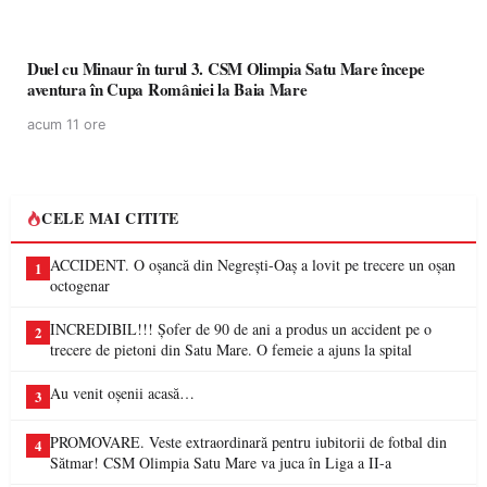
Duel cu Minaur în turul 3. CSM Olimpia Satu Mare începe
aventura în Cupa României la Baia Mare
acum 11 ore
CELE MAI CITITE
ACCIDENT. O oșancă din Negrești-Oaș a lovit pe trecere un oșan
1
octogenar
INCREDIBIL!!! Șofer de 90 de ani a produs un accident pe o
2
trecere de pietoni din Satu Mare. O femeie a ajuns la spital
Au venit oșenii acasă…
3
PROMOVARE. Veste extraordinară pentru iubitorii de fotbal din
4
Sătmar! CSM Olimpia Satu Mare va juca în Liga a II-a