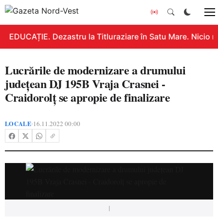
EDUCAȚIE. Dezastru la Titluraziare în Satu Mare. Nicio n
Lucrările de modernizare a drumului
județean DJ 195B Vraja Crasnei -
Craidorolț se apropie de finalizare
LOCALE
16.11.2022 00:00
•
|