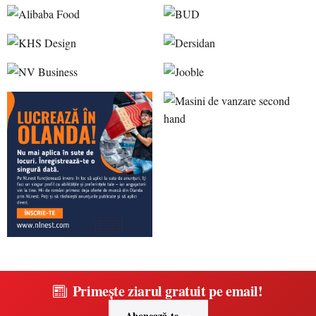
Primește ziarul gratuit pe email!
Abonează-te