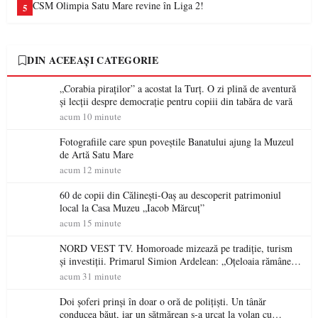
CSM Olimpia Satu Mare revine în Liga 2!
5
DIN ACEEAȘI CATEGORIE
„Corabia piraților” a acostat la Turț. O zi plină de aventură
și lecții despre democrație pentru copiii din tabăra de vară
acum 10 minute
Fotografiile care spun poveștile Banatului ajung la Muzeul
de Artă Satu Mare
acum 12 minute
60 de copii din Călinești-Oaș au descoperit patrimoniul
local la Casa Muzeu „Iacob Mărcuț”
acum 15 minute
NORD VEST TV. Homoroade mizează pe tradiție, turism
și investiții. Primarul Simion Ardelean: „Oțeloaia rămâne
un brand al Codrului”
acum 31 minute
Doi șoferi prinși în doar o oră de polițiști. Un tânăr
conducea băut, iar un sătmărean s-a urcat la volan cu