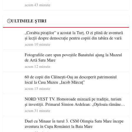
permisul suspendat
acum 43 minute
ULTIMELE ȘTIRI
„Corabia piraților” a acostat la Turț. O zi plină de aventură
și lecții despre democrație pentru copiii din tabăra de vară
acum 10 minute
Fotografiile care spun poveștile Banatului ajung la Muzeul
de Artă Satu Mare
acum 12 minute
60 de copii din Călinești-Oaș au descoperit patrimoniul
local la Casa Muzeu „Iacob Mărcuț”
acum 15 minute
NORD VEST TV. Homoroade mizează pe tradiție, turism
și investiții. Primarul Simion Ardelean: „Oțeloaia rămâne
un brand al Codrului”
acum 31 minute
Duel cu Minaur în turul 3. CSM Olimpia Satu Mare începe
aventura în Cupa României la Baia Mare