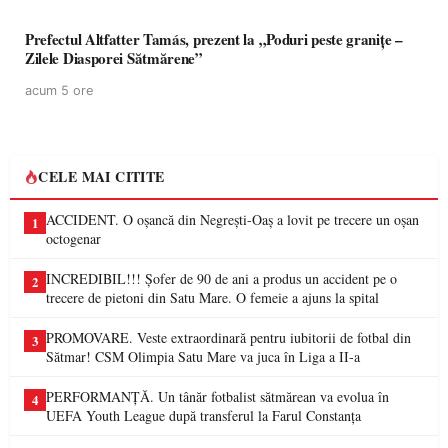
Prefectul Altfatter Tamás, prezent la „Poduri peste granițe –
Zilele Diasporei Sătmărene”
acum 5 ore
CELE MAI CITITE
ACCIDENT. O oșancă din Negrești-Oaș a lovit pe trecere un oșan
1
octogenar
INCREDIBIL!!! Șofer de 90 de ani a produs un accident pe o
2
trecere de pietoni din Satu Mare. O femeie a ajuns la spital
PROMOVARE. Veste extraordinară pentru iubitorii de fotbal din
3
Sătmar! CSM Olimpia Satu Mare va juca în Liga a II-a
PERFORMANȚĂ. Un tânăr fotbalist sătmărean va evolua în
4
UEFA Youth League după transferul la Farul Constanța