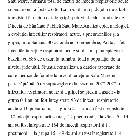
Satu Mare, numărul total de cazuri de infecții respiratorie acute
și pneumonii a fost de 686. La nivelul unui județului nu a fost
înregistrat în niciun caz de gripă, potrivit datelor furnizate de
Direcia de Sănătate Publică Satu Mare.Analiza epidemiologică
a evoluției infecțiilor respiratorii acute, a pneumoniilor și a
gripei, în săptămâna 30 octombrie - 6 noiembrie, Arată astfel.
Infecțiile infecțiile respiratorii acute sunt la un plan epidemic
bazelin cu 686 de cazuri la numărul total a populației de la
nivelul județului. Situația centralizată a datelor raportate de
către medicii de familie la nivelul județului Satu Mare în a
patra săptămână de supraveghere din sezonul 2022 2022 a
înfecțiilor respiratorii acute și a gripei se prezintă astfel: - la
grupa 0-1 ani au fost înregistrate 93 de infecții respiratorie
acute și 10 pneumonii; - la grupa 2 - 4 ani au fost înregistrate
110 infecții respiratorii acute și 12 pneumonii; - la vârsta 5 - 14
ani au fost înregistrate 184 de infecții respiratorii și 11
pneumonii; - la grupa 15 - 49 de ani au fost înregistrate 114