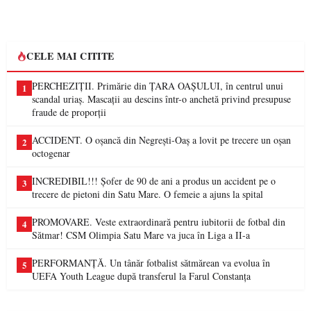
CELE MAI CITITE
PERCHEZIȚII. Primărie din ȚARA OAȘULUI, în centrul unui
1
scandal uriaș. Mascații au descins într-o anchetă privind presupuse
fraude de proporții
ACCIDENT. O oșancă din Negrești-Oaș a lovit pe trecere un oșan
2
octogenar
INCREDIBIL!!! Șofer de 90 de ani a produs un accident pe o
3
trecere de pietoni din Satu Mare. O femeie a ajuns la spital
PROMOVARE. Veste extraordinară pentru iubitorii de fotbal din
4
Sătmar! CSM Olimpia Satu Mare va juca în Liga a II-a
PERFORMANȚĂ. Un tânăr fotbalist sătmărean va evolua în
5
UEFA Youth League după transferul la Farul Constanța