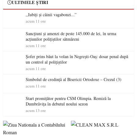
ULTIMELE ȘTIRI
,,Iubiți și câinii vagabonzi...”
acum 11 ore
Sancțiuni și amenzi de peste 145.000 de lei, în urma
acțiunilor polițiștilor sătmăreni
acum 11 ore
Șofer prins băut la volan în Negrești-Oaș: dosar penal după
un control al polițiștilor
acum 11 ore
Simbolul de credinţă al Bisericii Ortodoxe – Crezul (3)
acum 11 ore
Start promițător pentru CSM Olimpia. Remiză la
Dumbrăvița în debutul noului sezon
acum 13 ore