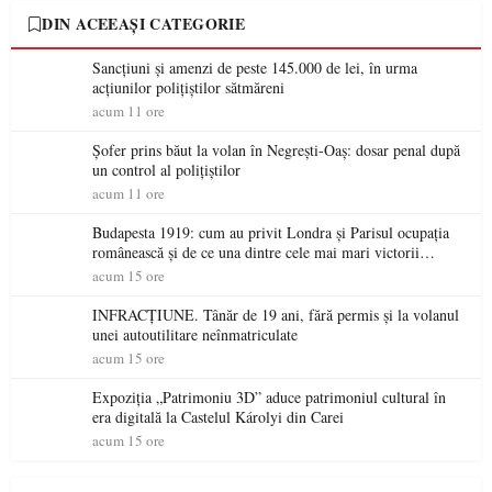
DIN ACEEAȘI CATEGORIE
Sancțiuni și amenzi de peste 145.000 de lei, în urma
acțiunilor polițiștilor sătmăreni
acum 11 ore
Șofer prins băut la volan în Negrești-Oaș: dosar penal după
un control al polițiștilor
acum 11 ore
Budapesta 1919: cum au privit Londra și Parisul ocupația
românească și de ce una dintre cele mai mari victorii
militare ale României a devenit o controversă diplomatică
acum 15 ore
europeană ( partea a II-a)
INFRACȚIUNE. Tânăr de 19 ani, fără permis și la volanul
unei autoutilitare neînmatriculate
acum 15 ore
Expoziția „Patrimoniu 3D” aduce patrimoniul cultural în
era digitală la Castelul Károlyi din Carei
acum 15 ore