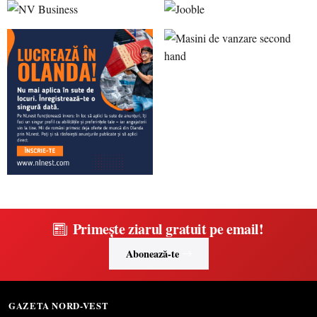
Primește ziarul gratuit pe email!
Abonează-te
GAZETA NORD-VEST