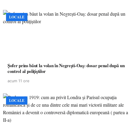
LOCALE
Șofer prins băut la volan în Negrești-Oaș: dosar penal după un
control al polițiștilor
acum 11 ore
LOCALE