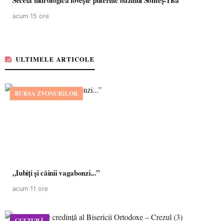
Seceta hidrologică lovește puternic bazinul Someș-Tisa
acum 15 ore
ULTIMELE ARTICOLE
BURSA ZVONURILOR
,,Iubiți și câinii vagabonzi...”
acum 11 ore
CULTURĂ