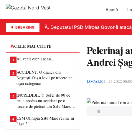
Acasă
Lo
REPLICĂ. Deputatul PSD Mircea Govor îl atacă dur 
BREAKING
Pelerinaj a
CELE MAI CITITE
Andrei Şa
Au venit oșenii acasă…
1
ACCIDENT. O oșancă din
2
Negrești-Oaș a lovit pe trecere un
LOCALE
14.11.2022 00:0
•
oșan octogenar
INCREDIBIL!!! Șofer de 90 de
3
ani a produs un accident pe o
trecere de pietoni din Satu Mare. O
|||||
femeie a ajuns la spital
CSM Olimpia Satu Mare revine în
4
Liga 2!