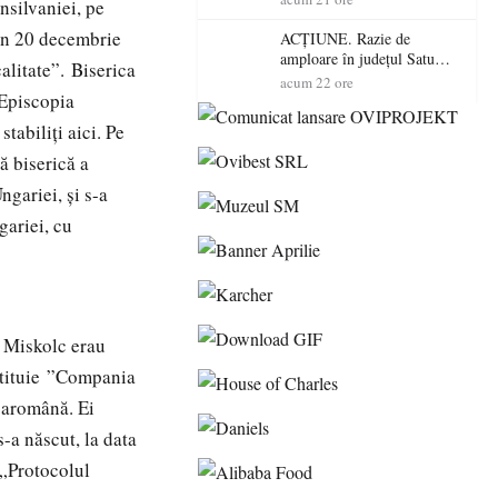
nsilvaniei, pe
volatilitatea sau nivelul
RTP?
 în 20 decembrie
ACȚIUNE. Razie de
amploare în județul Satu
alitate”. Biserica
Mare! Polițiștii au dat sute
acum 22 ore
 Episcopia
de amenzi și au lăsat 14
șoferi fără permis într-o
tabiliţi aici. Pe
singură zi
ă biserică a
ngariei, şi s-a
gariei, cu
n Miskolc erau
stituie ”Compania
 aromână. Ei
s-a născut, la data
 „Protocolul