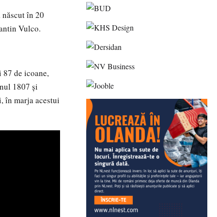
a născut în 20
antin Vulco.
i 87 de icoane,
anul 1807 şi
i, în marja acestui