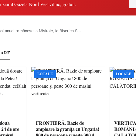
i ziarul Gazeta Nord-Vest zilnic, gratuit.
naj anual românesc la Miskolc, la Biserica S...
LARE
LOCALE
LOCALE
 două
FRONTIERĂ. Razie de
VERTICA
 24 de ore
amploare la granița cu Ungaria!
ROMÂNIA
ermisul
800 de persoane și peste 300 de
CĂLĂTOR