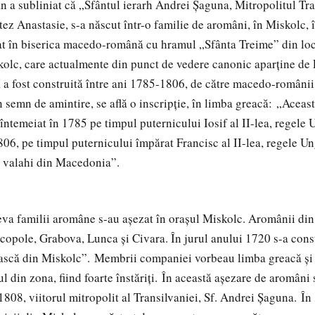
an a subliniat că „Sfântul ierarh Andrei Șaguna, Mitropolitul Tra
ez Anastasie, s-a născut într-o familie de aromâni, în Miskolc,
at în biserica macedo-română cu hramul „Sfânta Treime” din loc
olc, care actualmente din punct de vedere canonic aparţine de
a fost construită între ani 1785-1806, de către macedo-românii s
în semn de amintire, se află o inscripţie, în limba greacă: „Aceast
 întemeiat în 1785 pe timpul puternicului Iosif al II-lea, regele U
806, pe timpul puternicului împărat Francisc al II-lea, regele Un
or valahi din Macedonia”.
eva familii aromâne s-au aşezat în oraşul Miskolc. Aromânii di
copole, Grabova, Lunca şi Civara. În jurul anului 1720 s-a con
ască din Miskolc”. Membrii companiei vorbeau limba greacă şi
 din zona, fiind foarte înstăriţi. În această aşezare de aromâni 
808, viitorul mitropolit al Transilvaniei, Sf. Andrei Şaguna. În