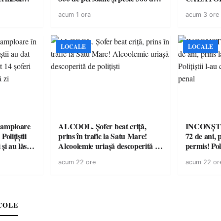
 a avut
mașini, verificate
acum 1 ora
acum 3 ore
LOCALE
LOCALE
amploare
ALCOOL. Șofer beat criță,
INCONȘTI
olițiștii
prins în trafic la Satu Mare!
72 de ani, 
și au lăsat
Alcoolemie uriașă descoperită de
permis! Poli
într-o
polițiști
cu un dosa
acum 22 ore
acum 22 or
COLE