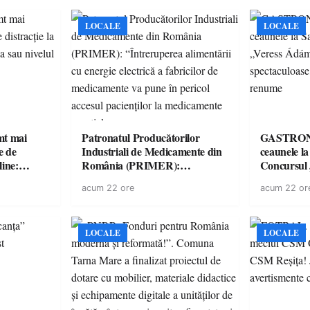
LOCALE
LOCALE
imt mai
Patronatul Producătorilor
GASTRONOMIE 
e de
Industriali de Medicamente din
ceaunele l
line:
România (PRIMER):
Concursul
lul RTP?
“Întreruperea alimentării cu
revine cu 
acum 22 ore
acum 22 or
energie electrică a fabricilor de
spectaculoa
medicamente va pune în pericol
de renume
accesul pacienților la
medicamente esențiale
LOCALE
LOCALE