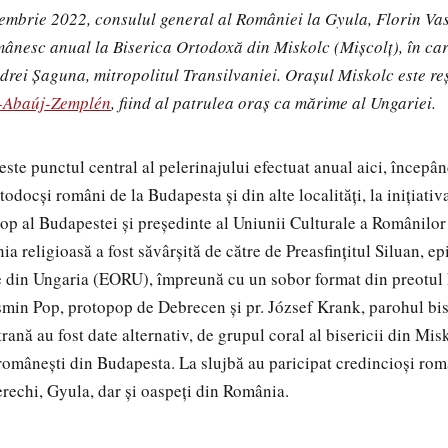
mbrie 2022, consulul general al României la Gyula, Florin Vasi
mânesc anual la Biserica Ortodoxă din Miskolc (Mișcolț), în car
drei Șaguna, mitropolitul Transilvaniei. Orașul Miskolc este re
-Abaúj-Zemplén
, fiind al patrulea oraș ca mărime al Ungariei.
 este punctul central al pelerinajului efectuat anual aici, începâ
todocși români de la Budapesta și din alte localități, la inițiativ
p al Budapestei și președinte al Uniunii Culturale a Românilor
 religioasă a fost săvârşită de către de Preasfințitul Siluan, e
din Ungaria (EORU), împreună cu un sobor format din preotul
min Pop, protopop de Debrecen şi pr. József Krank, parohul bise
rană au fost date alternativ, de grupul coral al bisericii din Mis
 românești din Budapesta. La slujbă au paricipat credincioşi rom
echi, Gyula, dar şi oaspeţi din România.