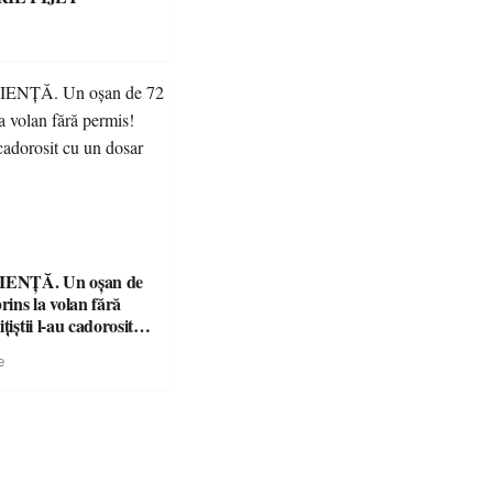
ENȚĂ. Un oșan de
prins la volan fără
țiștii l-au cadorosit
r penal
e