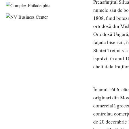
Preasfinţitul Silu
numele său de bot
1808, fiind botez
ortodoxă din Misk
Ortodoxă Ungară, 
faţada bisericii, 
Sfintei Treimi s-a
isprăvit în anul 1
cheltuiala fraţil
În anul 1606, cât
originari din Mos
comercială grece
controlau comerţul
de 20 decembrie 1