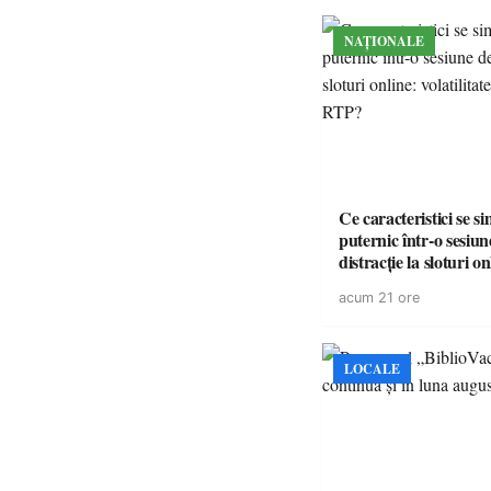
NAȚIONALE
Ce caracteristici se s
puternic într-o sesiun
distracție la sloturi on
volatilitatea sau nive
acum 21 ore
LOCALE