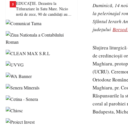
EDUCAȚIE. Dezastru la
5
Duminică, 14 noie
Titluraziare în Satu Mare. Nicio
la pelerinajul ro
notă de zece, 90 de candidați au
picat examenul
Sfântul Ierarh An
județului
Borsod
Slujirea liturgică
de credincioșii or
Maghiaru, protopo
(UCRU). Ceremonia
Ortodoxe Române 
Maghiaru, pr. Cos
Răspunsurile la st
coral al parohiei
Budapesta, Micher