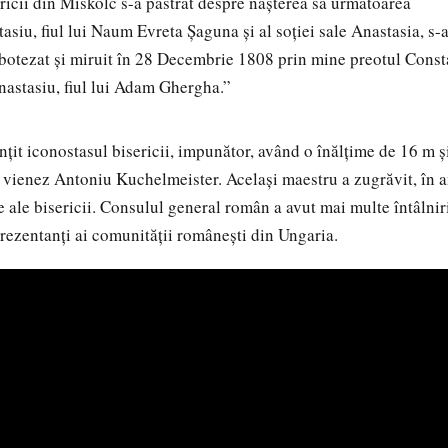
ricii din Miskolc s-a păstrat despre naşterea sa următoarea
siu, fiul lui Naum Evreta Şaguna şi al soţiei sale Anastasia, s-
botezat şi miruit în 28 Decembrie 1808 prin mine preotul Const
Anastasiu, fiul lui Adam Ghergha.”
nţit iconostasul bisericii, impunător, având o înălţime de 16 m ş
ul vienez Antoniu Kuchelmeister. Acelaşi maestru a zugrăvit, în 
e ale bisericii. Consulul general român a avut mai multe întâlnir
rezentanţi ai comunităţii româneşti din Ungaria.