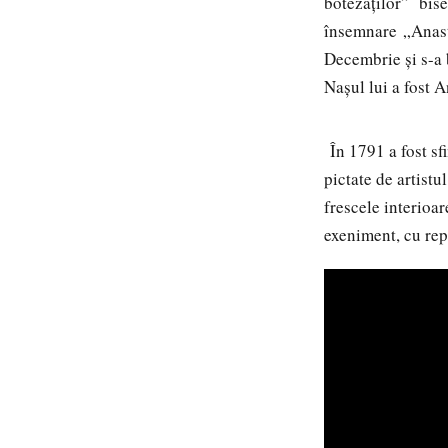
botezaţilor” bise
însemnare „Anasta
Decembrie şi s-a 
Nașul lui a fost 
În 1791 a fost sfi
pictate de artist
frescele interioar
exeniment, cu rep