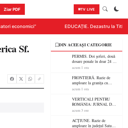
Ziar PDF
TV LIVE
tori economici”
EDUCAȚIE. Dezastru la Titlurazi
rica Sf.
DIN ACEEAȘI CATEGORIE
PERMIS. Doi șoferi, două
dosare penale în doar 24 de
ore la Petea! Unul avea
acum 1 ora
permisul suspendat, celălalt
nu a avut niciodată permis
FRONTIERĂ. Razie de
amploare la granița cu
Ungaria! 800 de persoane și
acum 1 ora
peste 300 de mașini,
verificate
VERTICALI PENTRU
ROMÂNIA: JURNAL DE
CĂLĂTORIE FIJET
acum 3 ore
ACȚIUNE. Razie de
amploare în județul Satu