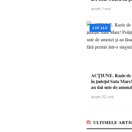
suspendat, celălalt nu
acum 1 ora
niciodată permis
LOCALE
ACȚIUNE. Razie de 
în județul Satu Mare! P
au dat sute de amenzi 
14 șoferi fără permis 
acum 22 ore
singură zi
ULTIMELE ARTI