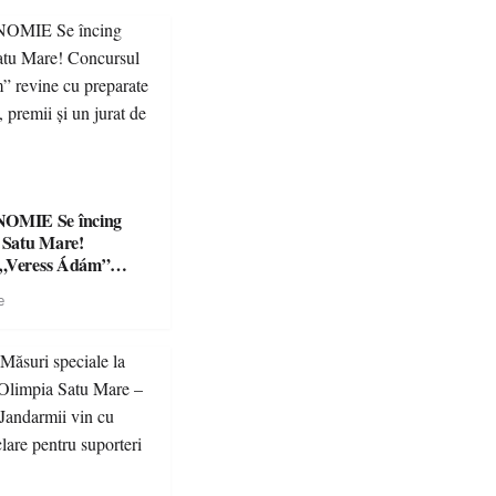
Se încing
a Satu Mare!
 „Veress Ádám”
preparate
e
se, premii și un jurat