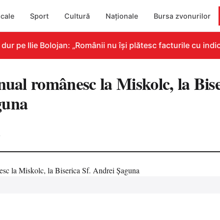
cale
Sport
Cultură
Naționale
Bursa zvonurilor
pe Ilie Bolojan: „Românii nu își plătesc facturile cu indica
nual românesc la Miskolc, la Bise
guna
0