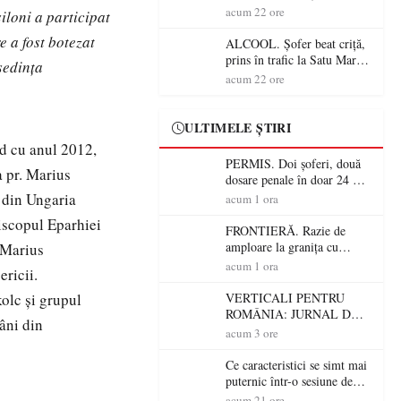
Mare! Polițiștii au dat sute
acum 22 ore
loni a participat
de amenzi și au lăsat 14
e a fost botezat
șoferi fără permis într-o
ALCOOL. Șofer beat criță,
singură zi
prins în trafic la Satu Mare!
ședința
Alcoolemie uriașă
acum 22 ore
descoperită de polițiști
ULTIMELE ȘTIRI
nd cu anul 2012,
PERMIS. Doi șoferi, două
a pr. Marius
dosare penale în doar 24 de
ore la Petea! Unul avea
 din Ungaria
acum 1 ora
permisul suspendat, celălalt
piscopul Eparhiei
nu a avut niciodată permis
FRONTIERĂ. Razie de
amploare la granița cu
 Marius
Ungaria! 800 de persoane și
acum 1 ora
ricii.
peste 300 de mașini,
verificate
kolc și grupul
VERTICALI PENTRU
ROMÂNIA: JURNAL DE
âni din
CĂLĂTORIE FIJET
acum 3 ore
Ce caracteristici se simt mai
puternic într-o sesiune de
distracție la sloturi online:
acum 21 ore