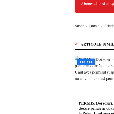
Abonează-te și citeșt
Acasa
Locale
Peleri
ARTICOLE SIMI
LOCALE
PERMIS. Doi șoferi,
dosare penale în doar
la Petea! Unul avea p