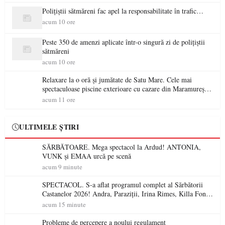
Polițiștii sătmăreni fac apel la responsabilitate în trafic…
acum 10 ore
Peste 350 de amenzi aplicate într-o singură zi de polițiștii
sătmăreni
acum 10 ore
Relaxare la o oră și jumătate de Satu Mare. Cele mai
spectaculoase piscine exterioare cu cazare din Maramureș,
ideale pentru o escapadă de vară
acum 11 ore
ULTIMELE ȘTIRI
SĂRBĂTOARE. Mega spectacol la Ardud! ANTONIA,
VUNK și EMAA urcă pe scenă
acum 9 minute
SPECTACOL. S-a aflat programul complet al Sărbătorii
Castanelor 2026! Andra, Paraziții, Irina Rimes, Killa Fonic,
Zdob și Zdub și Fuego vin la Baia Mare
acum 15 minute
Probleme de percepere a noului regulament