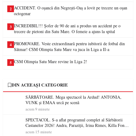
ACCIDENT. O oșancă din Negrești-Oaș a lovit pe trecere un oșan
2
octogenar
INCREDIBIL!!! Șofer de 90 de ani a produs un accident pe o
3
trecere de pietoni din Satu Mare. O femeie a ajuns la spital
PROMOVARE. Veste extraordinară pentru iubitorii de fotbal din
4
Sătmar! CSM Olimpia Satu Mare va juca în Liga a II-a
CSM Olimpia Satu Mare revine în Liga 2!
5
DIN ACEEAȘI CATEGORIE
SĂRBĂTOARE. Mega spectacol la Ardud! ANTONIA,
VUNK și EMAA urcă pe scenă
acum 9 minute
SPECTACOL. S-a aflat programul complet al Sărbătorii
Castanelor 2026! Andra, Paraziții, Irina Rimes, Killa Fonic,
Zdob și Zdub și Fuego vin la Baia Mare
acum 15 minute