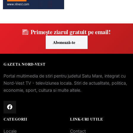
Primește ziarul gratuit pe email!
Abonează-te
GAZETA NORD-VEST
Portal multimedia de stiri pentru judetul Satu Mare, integrat cu
Nord-Vest TV - televiziunea locala. Stiri de actualitate, politica,
economie, sport, cultura si multe altele.
CATEGORII
LINK-URI UTILE
Locale
Contact