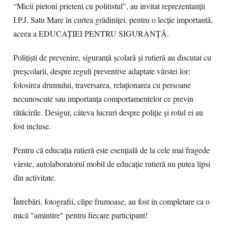
“Micii pietoni prieteni cu politistul", au invitat reprezentanţii
I.P.J. Satu Mare în curtea grădiniţei, pentru o lecţie importantă,
aceea a EDUCAŢIEI PENTRU SIGURANŢĂ.
Poliţişti de prevenire, siguranţă şcolară şi rutieră au discutat cu
preşcolarii, despre reguli preventive adaptate vârstei lor:
folosirea drumului, traversarea, relaţionarea cu persoane
necunoscute sau importanţa comportamentelor ce previn
rătăcirile. Desigur, câteva lucruri despre poliţie şi rolul ei au
fost incluse.
Pentru că educaţia rutieră este esenţială de la cele mai fragede
vârste, autolaboratorul mobil de educaţie rutieră nu putea lipsi
din activitate.
Întrebări, fotografii, clipe frumoase, au fost in completare ca o
mică "amintire" pentru fiecare participant!