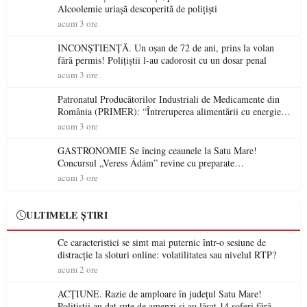
Alcoolemie uriașă descoperită de polițiști
acum 3 ore
INCONȘTIENȚĂ. Un oșan de 72 de ani, prins la volan
fără permis! Polițiștii l-au cadorosit cu un dosar penal
acum 3 ore
Patronatul Producătorilor Industriali de Medicamente din
România (PRIMER): “Întreruperea alimentării cu energie
electrică a fabricilor de medicamente va pune în pericol
acum 3 ore
accesul pacienților la medicamente esențiale
GASTRONOMIE Se încing ceaunele la Satu Mare!
Concursul „Veress Ádám” revine cu preparate
spectaculoase, premii și un jurat de renume
acum 3 ore
ULTIMELE ȘTIRI
Ce caracteristici se simt mai puternic într-o sesiune de
distracție la sloturi online: volatilitatea sau nivelul RTP?
acum 2 ore
ACȚIUNE. Razie de amploare în județul Satu Mare!
Polițiștii au dat sute de amenzi și au lăsat 14 șoferi fără