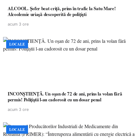
ALCOOL. Șofer beat criță, prins în trafic la Satu Mare!
Alcoolemie uriașă descoperită de polițiști
acum 3 ore
LOCALE
INCONȘTIENȚĂ. Un oșan de 72 de ani, prins la volan fără
permis! Polițiștii l-au cadorosit cu un dosar penal
acum 3 ore
LOCALE