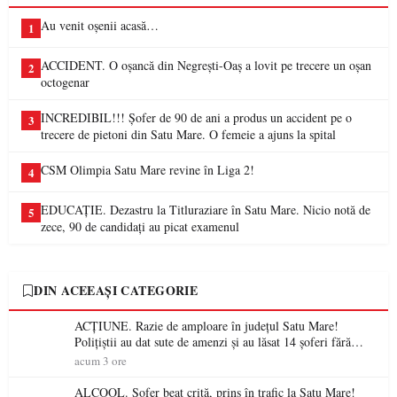
Au venit oșenii acasă…
1
ACCIDENT. O oșancă din Negrești-Oaș a lovit pe trecere un oșan
2
octogenar
INCREDIBIL!!! Șofer de 90 de ani a produs un accident pe o
3
trecere de pietoni din Satu Mare. O femeie a ajuns la spital
CSM Olimpia Satu Mare revine în Liga 2!
4
EDUCAȚIE. Dezastru la Titluraziare în Satu Mare. Nicio notă de
5
zece, 90 de candidați au picat examenul
DIN ACEEAȘI CATEGORIE
ACȚIUNE. Razie de amploare în județul Satu Mare!
Polițiștii au dat sute de amenzi și au lăsat 14 șoferi fără
permis într-o singură zi
acum 3 ore
ALCOOL. Șofer beat criță, prins în trafic la Satu Mare!