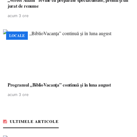
„Veress Ádám” revine cu preparate spectaculoase, premii și un
jurat de renume
acum 3 ore
LOCALE
Programul „BiblioVacanța” continuă și în luna august
acum 3 ore
ULTIMELE ARTICOLE