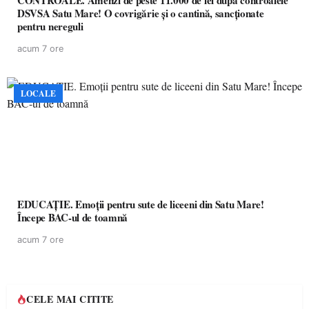
CONTROALE. Amenzi de peste 11.000 de lei după controalele
DSVSA Satu Mare! O covrigărie și o cantină, sancționate
pentru nereguli
acum 7 ore
LOCALE
EDUCAȚIE. Emoții pentru sute de liceeni din Satu Mare!
Începe BAC-ul de toamnă
acum 7 ore
CELE MAI CITITE