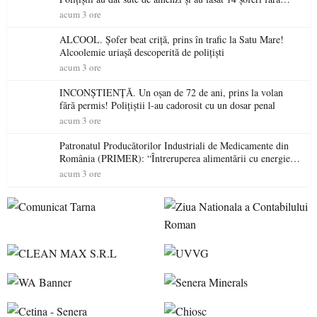
permis într-o singură zi
acum 3 ore
ALCOOL. Șofer beat criță, prins în trafic la Satu Mare!
Alcoolemie uriașă descoperită de polițiști
acum 3 ore
INCONȘTIENȚĂ. Un oșan de 72 de ani, prins la volan
fără permis! Polițiștii l-au cadorosit cu un dosar penal
acum 3 ore
Patronatul Producătorilor Industriali de Medicamente din
România (PRIMER): “Întreruperea alimentării cu energie
electrică a fabricilor de medicamente va pune în pericol
acum 3 ore
accesul pacienților la medicamente esențiale