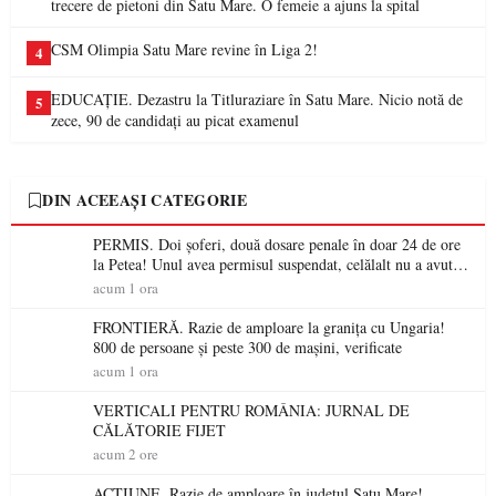
trecere de pietoni din Satu Mare. O femeie a ajuns la spital
CSM Olimpia Satu Mare revine în Liga 2!
4
EDUCAȚIE. Dezastru la Titluraziare în Satu Mare. Nicio notă de
5
zece, 90 de candidați au picat examenul
DIN ACEEAȘI CATEGORIE
PERMIS. Doi șoferi, două dosare penale în doar 24 de ore
la Petea! Unul avea permisul suspendat, celălalt nu a avut
niciodată permis
acum 1 ora
FRONTIERĂ. Razie de amploare la granița cu Ungaria!
800 de persoane și peste 300 de mașini, verificate
acum 1 ora
VERTICALI PENTRU ROMÂNIA: JURNAL DE
CĂLĂTORIE FIJET
acum 2 ore
ACȚIUNE. Razie de amploare în județul Satu Mare!