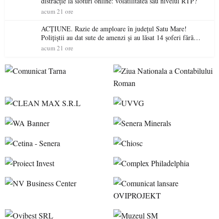
distracție la sloturi online: volatilitatea sau nivelul RTP?
acum 21 ore
ACȚIUNE. Razie de amploare în județul Satu Mare!
Polițiștii au dat sute de amenzi și au lăsat 14 șoferi fără
permis într-o singură zi
acum 21 ore