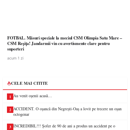
FOTBAL. Măsuri speciale la meciul CSM Olimpia Satu Mare –
CSM Reșița! Jandarmii vin cu avertismente clare pentru
suporteri
acum 1 zi
CELE MAI CITITE
Au venit oșenii acasă…
1
ACCIDENT. O oșancă din Negrești-Oaș a lovit pe trecere un oșan
2
octogenar
INCREDIBIL!!! Șofer de 90 de ani a produs un accident pe o
3