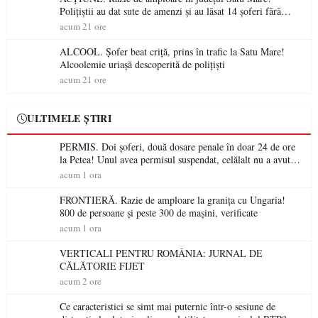
Polițiștii au dat sute de amenzi și au lăsat 14 șoferi fără
permis într-o singură zi
acum 21 ore
ALCOOL. Șofer beat criță, prins în trafic la Satu Mare!
Alcoolemie uriașă descoperită de polițiști
acum 21 ore
ULTIMELE ȘTIRI
PERMIS. Doi șoferi, două dosare penale în doar 24 de ore
la Petea! Unul avea permisul suspendat, celălalt nu a avut
niciodată permis
acum 1 ora
FRONTIERĂ. Razie de amploare la granița cu Ungaria!
800 de persoane și peste 300 de mașini, verificate
acum 1 ora
VERTICALI PENTRU ROMÂNIA: JURNAL DE
CĂLĂTORIE FIJET
acum 2 ore
Ce caracteristici se simt mai puternic într-o sesiune de