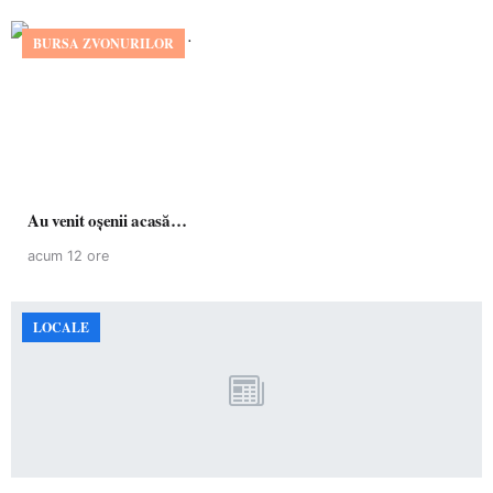
BURSA ZVONURILOR
Au venit oșenii acasă…
acum 12 ore
LOCALE