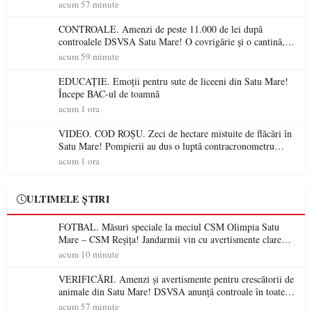
gospodăriile și face apel la respectarea legii
acum 57 minute
CONTROALE. Amenzi de peste 11.000 de lei după
controalele DSVSA Satu Mare! O covrigărie și o cantină,
sancționate pentru nereguli
acum 59 minute
EDUCAȚIE. Emoții pentru sute de liceeni din Satu Mare!
Începe BAC-ul de toamnă
acum 1 ora
VIDEO. COD ROȘU. Zeci de hectare mistuite de flăcări în
Satu Mare! Pompierii au dus o luptă contracronometru
pentru a salva o pădure de la dezastru
acum 1 ora
ULTIMELE ȘTIRI
FOTBAL. Măsuri speciale la meciul CSM Olimpia Satu
Mare – CSM Reșița! Jandarmii vin cu avertismente clare
pentru suporteri
acum 10 minute
VERIFICĂRI. Amenzi și avertismente pentru crescătorii de
animale din Satu Mare! DSVSA anunță controale în toate
gospodăriile și face apel la respectarea legii
acum 57 minute