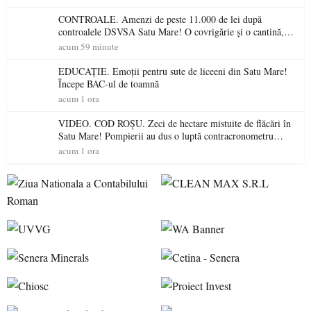
CONTROALE. Amenzi de peste 11.000 de lei după
controalele DSVSA Satu Mare! O covrigărie și o cantină,
sancționate pentru nereguli
acum 59 minute
EDUCAȚIE. Emoții pentru sute de liceeni din Satu Mare!
Începe BAC-ul de toamnă
acum 1 ora
VIDEO. COD ROȘU. Zeci de hectare mistuite de flăcări în
Satu Mare! Pompierii au dus o luptă contracronometru
pentru a salva o pădure de la dezastru
acum 1 ora