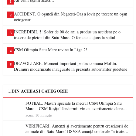
Au venit oșenii acasă…
1
ACCIDENT. O oșancă din Negrești-Oaș a lovit pe trecere un oșan
2
octogenar
INCREDIBIL!!! Șofer de 90 de ani a produs un accident pe o
3
trecere de pietoni din Satu Mare. O femeie a ajuns la spital
CSM Olimpia Satu Mare revine în Liga 2!
4
DEZVOLTARE. Moment important pentru comuna Moftin.
5
Drumuri modernizate inaugurate în prezența autorităților județene
DIN ACEEAȘI CATEGORIE
FOTBAL. Măsuri speciale la meciul CSM Olimpia Satu
Mare – CSM Reșița! Jandarmii vin cu avertismente clare
pentru suporteri
acum 10 minute
VERIFICĂRI. Amenzi și avertismente pentru crescătorii de
animale din Satu Mare! DSVSA anunță controale în toate