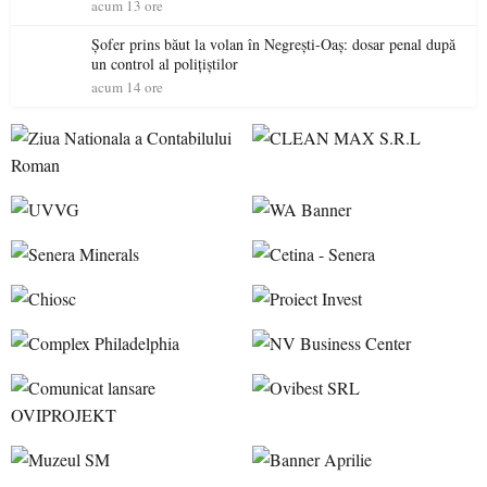
acum 13 ore
Șofer prins băut la volan în Negrești-Oaș: dosar penal după
un control al polițiștilor
acum 14 ore