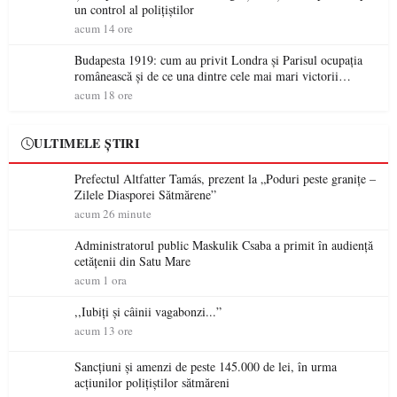
un control al polițiștilor
acum 14 ore
Budapesta 1919: cum au privit Londra și Parisul ocupația
românească și de ce una dintre cele mai mari victorii
militare ale României a devenit o controversă diplomatică
acum 18 ore
europeană ( partea a II-a)
ULTIMELE ȘTIRI
Prefectul Altfatter Tamás, prezent la „Poduri peste granițe –
Zilele Diasporei Sătmărene”
acum 26 minute
Administratorul public Maskulik Csaba a primit în audiență
cetățenii din Satu Mare
acum 1 ora
,,Iubiți și câinii vagabonzi...”
acum 13 ore
Sancțiuni și amenzi de peste 145.000 de lei, în urma
acțiunilor polițiștilor sătmăreni