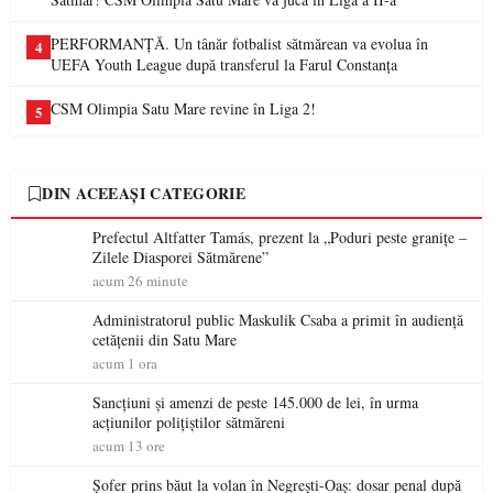
PERFORMANȚĂ. Un tânăr fotbalist sătmărean va evolua în
4
UEFA Youth League după transferul la Farul Constanța
CSM Olimpia Satu Mare revine în Liga 2!
5
DIN ACEEAȘI CATEGORIE
Prefectul Altfatter Tamás, prezent la „Poduri peste granițe –
Zilele Diasporei Sătmărene”
acum 26 minute
Administratorul public Maskulik Csaba a primit în audiență
cetățenii din Satu Mare
acum 1 ora
Sancțiuni și amenzi de peste 145.000 de lei, în urma
acțiunilor polițiștilor sătmăreni
acum 13 ore
Șofer prins băut la volan în Negrești-Oaș: dosar penal după