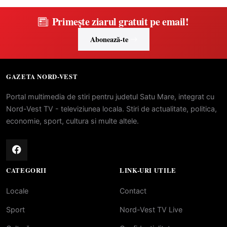
Primește ziarul gratuit pe email!
Abonează-te
GAZETA NORD-VEST
Portal multimedia de stiri pentru judetul Satu Mare, integrat cu
Nord-Vest TV - televiziunea locala. Stiri de actualitate, politica,
economie, sport, cultura si multe altele.
CATEGORII
LINK-URI UTILE
Locale
Contact
Sport
Nord-Vest TV Live