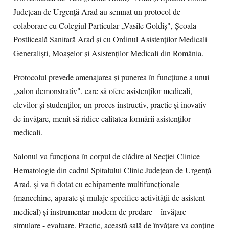
Județean de Urgență Arad au semnat un protocol de
colaborare cu Colegiul Particular „Vasile Goldiș", Școala
Postliceală Sanitară Arad și cu Ordinul Asistenților Medicali
Generaliști, Moașelor și Asistenților Medicali din România.
Protocolul prevede amenajarea și punerea în funcțiune a unui
„salon demonstrativ", care să ofere asistenților medicali,
elevilor și studenților, un proces instructiv, practic și inovativ
de învățare, menit să ridice calitatea formării asistenților
medicali.
Salonul va funcționa în corpul de clădire al Secției Clinice
Hematologie din cadrul Spitalului Clinic Județean de Urgență
Arad, și va fi dotat cu echipamente multifuncționale
(manechine, aparate și mulaje specifice activității de asistent
medical) și instrumentar modern de predare – învățare -
simulare - evaluare. Practic, această sală de învățare va conține