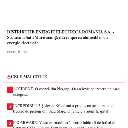
DISTRIBUȚIE ENERGIE ELECTRICĂ ROMANIA S.A. -
Sucursala Satu Mare anunţă întreruperea alimentării cu
energie electrică:
acum 19 ore
CELE MAI CITITE
ACCIDENT. O oșancă din Negrești-Oaș a lovit pe trecere un oșan
1
octogenar
INCREDIBIL!!! Șofer de 90 de ani a produs un accident pe o
2
trecere de pietoni din Satu Mare. O femeie a ajuns la spital
PROMOVARE. Veste extraordinară pentru iubitorii de fotbal din
3
Sătmar! CSM Olimpia Satu Mare va juca în Liga a II-a