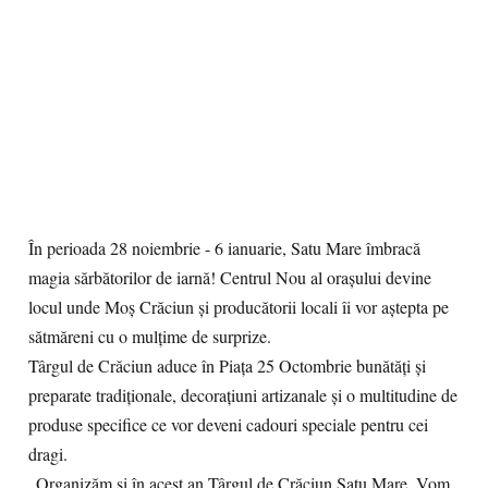
În perioada 28 noiembrie - 6 ianuarie, Satu Mare îmbracă
magia sărbătorilor de iarnă! Centrul Nou al orașului devine
locul unde Moș Crăciun și producătorii locali îi vor aștepta pe
sătmăreni cu o mulțime de surprize.
Târgul de Crăciun aduce în Piața 25 Octombrie bunătăți și
preparate tradiționale, decorațiuni artizanale și o multitudine de
produse specifice ce vor deveni cadouri speciale pentru cei
dragi.
„Organizăm și în acest an Târgul de Crăciun Satu Mare. Vom