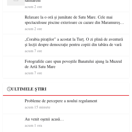
sătmăreni
acum 2 ore
Relaxare la o oră și jumătate de Satu Mare. Cele mai
spectaculoase piscine exterioare cu cazare din Maramureș,
ideale pentru o escapadă de vară
acum 2 ore
„Corabia piraților” a acostat la Turț. O zi plină de aventură
și lecții despre democrație pentru copiii din tabăra de vară
acum 7 ore
Fotografiile care spun poveștile Banatului ajung la Muzeul
de Artă Satu Mare
acum 7 ore
ULTIMELE ȘTIRI
Probleme de percepere a noului regulament
acum 15 minute
Au venit oșenii acasă…
acum 1 ora