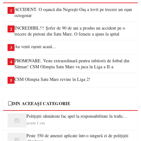
ACCIDENT. O oșancă din Negrești-Oaș a lovit pe trecere un oșan
1
octogenar
INCREDIBIL!!! Șofer de 90 de ani a produs un accident pe o
2
trecere de pietoni din Satu Mare. O femeie a ajuns la spital
Au venit oșenii acasă…
3
PROMOVARE. Veste extraordinară pentru iubitorii de fotbal din
4
Sătmar! CSM Olimpia Satu Mare va juca în Liga a II-a
CSM Olimpia Satu Mare revine în Liga 2!
5
DIN ACEEAȘI CATEGORIE
Polițiștii sătmăreni fac apel la responsabilitate în trafic…
acum 1 ora
Peste 350 de amenzi aplicate într-o singură zi de polițiștii