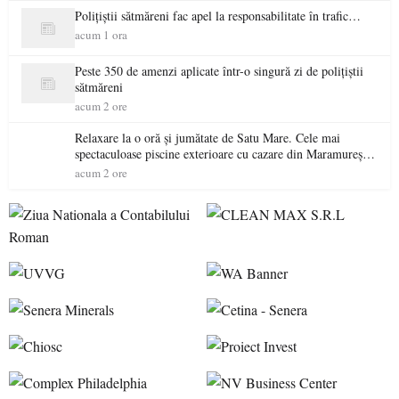
Polițiștii sătmăreni fac apel la responsabilitate în trafic…
acum 1 ora
Peste 350 de amenzi aplicate într-o singură zi de polițiștii
sătmăreni
acum 2 ore
Relaxare la o oră și jumătate de Satu Mare. Cele mai
spectaculoase piscine exterioare cu cazare din Maramureș,
ideale pentru o escapadă de vară
acum 2 ore