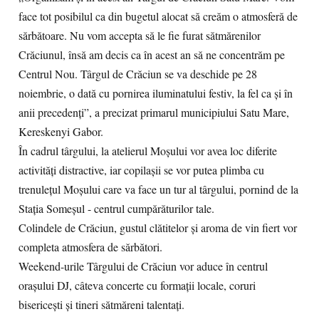
face tot posibilul ca din bugetul alocat să creăm o atmosferă de
sărbătoare. Nu vom accepta să le fie furat sătmărenilor
Crăciunul, însă am decis ca în acest an să ne concentrăm pe
Centrul Nou. Târgul de Crăciun se va deschide pe 28
noiembrie, o dată cu pornirea iluminatului festiv, la fel ca și în
anii precedenți”, a precizat primarul municipiului Satu Mare,
Kereskenyi Gabor.
În cadrul târgului, la atelierul Moșului vor avea loc diferite
activități distractive, iar copilașii se vor putea plimba cu
trenulețul Moșului care va face un tur al târgului, pornind de la
Stația Someșul - centrul cumpărăturilor tale.
Colindele de Crăciun, gustul clătitelor și aroma de vin fiert vor
completa atmosfera de sărbători.
Weekend-urile Târgului de Crăciun vor aduce în centrul
orașului DJ, câteva concerte cu formații locale, coruri
bisericești și tineri sătmăreni talentați.