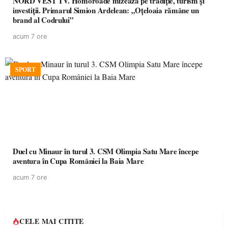
NORD VEST TV. Homoroade mizează pe tradiție, turism și
investiții. Primarul Simion Ardelean: „Oțeloaia rămâne un
brand al Codrului”
acum 7 ore
SPORT
Duel cu Minaur în turul 3. CSM Olimpia Satu Mare începe
aventura în Cupa României la Baia Mare
acum 7 ore
CELE MAI CITITE