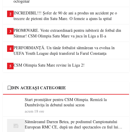
octogenar
INCREDIBIL!!! Șofer de 90 de ani a produs un accident pe o
2
trecere de pietoni din Satu Mare. O femeie a ajuns la spital
PROMOVARE. Veste extraordinară pentru iubitorii de fotbal din
3
Sătmar! CSM Olimpia Satu Mare va juca în Liga a II-a
PERFORMANȚĂ. Un tânăr fotbalist sătmărean va evolua în
4
UEFA Youth League după transferul la Farul Constanța
CSM Olimpia Satu Mare revine în Liga 2!
5
DIN ACEEAȘI CATEGORIE
Start promițător pentru CSM Olimpia. Remiză la
Dumbrăvița în debutul noului sezon
acum 18 ore
Sătmăreanul Darren Betea, pe podiumul Campionatului
European RMC CE, după un duel spectaculos cu fiul lui