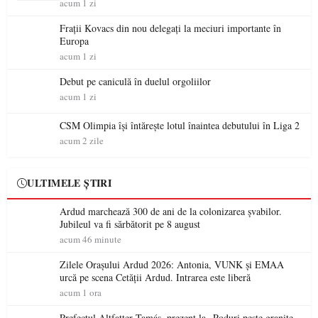
Kimi Räikkönen
acum 1 zi
Frații Kovacs din nou delegați la meciuri importante în
Europa
acum 1 zi
Debut pe caniculă în duelul orgoliilor
acum 1 zi
CSM Olimpia își întărește lotul înaintea debutului în Liga 2
acum 2 zile
ULTIMELE ȘTIRI
Ardud marchează 300 de ani de la colonizarea șvabilor.
Jubileul va fi sărbătorit pe 8 august
acum 46 minute
Zilele Orașului Ardud 2026: Antonia, VUNK și EMAA
urcă pe scena Cetății Ardud. Intrarea este liberă
acum 1 ora
Prefectul Altfatter Tamás, prezent la „Poduri peste granițe –