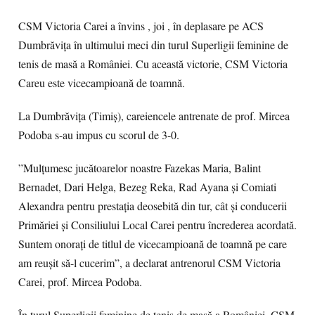
CSM Victoria Carei a învins , joi , în deplasare pe ACS
Dumbrăvița în ultimului meci din turul Superligii feminine de
tenis de masă a României. Cu această victorie, CSM Victoria
Careu este vicecampioană de toamnă.
La Dumbrăvița (Timiș), careiencele antrenate de prof. Mircea
Podoba s-au impus cu scorul de 3-0.
”Mulțumesc jucătoarelor noastre Fazekas Maria, Balint
Bernadet, Dari Helga, Bezeg Reka, Rad Ayana și Comiati
Alexandra pentru prestația deosebită din tur, cât și conducerii
Primăriei și Consiliului Local Carei pentru încrederea acordată.
Suntem onorați de titlul de vicecampioană de toamnă pe care
am reușit să-l cucerim”, a declarat antrenorul CSM Victoria
Carei, prof. Mircea Podoba.