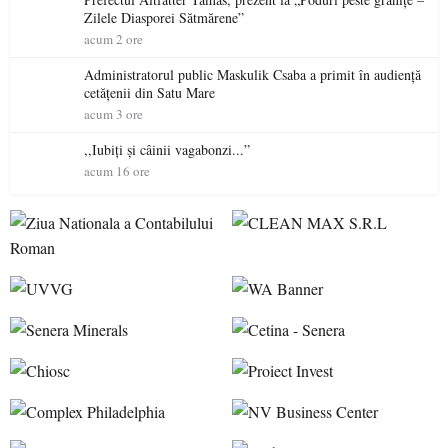
Zilele Diasporei Sătmărene”
acum 2 ore
Administratorul public Maskulik Csaba a primit în audiență
cetățenii din Satu Mare
acum 3 ore
,,Iubiți și câinii vagabonzi...”
acum 16 ore