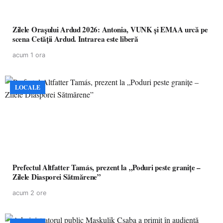
Zilele Orașului Ardud 2026: Antonia, VUNK și EMAA urcă pe
scena Cetății Ardud. Intrarea este liberă
acum 1 ora
LOCALE
Prefectul Altfatter Tamás, prezent la „Poduri peste granițe –
Zilele Diasporei Sătmărene”
acum 2 ore