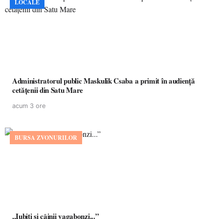
LOCALE
Administratorul public Maskulik Csaba a primit în audiență
cetățenii din Satu Mare
acum 3 ore
BURSA ZVONURILOR
,,Iubiți și câinii vagabonzi...”