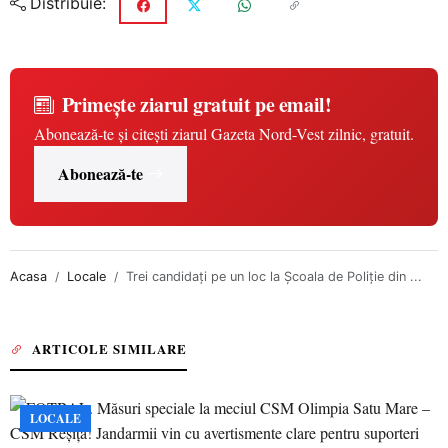
Distribuie:
Primește ziarul gratuit pe email!
Abonează-te și citești ziarul Gazeta Nord-Vest zilnic, gratuit.
Abonează-te
Acasa
Locale
Trei candidați pe un loc la Școala de Poliție din ...
ARTICOLE SIMILARE
LOCALE