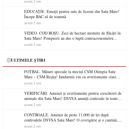
sancționate pentru nereguli
acum 2 ore
EDUCAȚIE. Emoții pentru sute de liceeni din Satu Mare!
Începe BAC-ul de toamnă
acum 2 ore
VIDEO. COD ROȘU. Zeci de hectare mistuite de flăcări în
Satu Mare! Pompierii au dus o luptă contracronometru
pentru a salva o pădure de la dezastru
acum 2 ore
ULTIMELE ȘTIRI
FOTBAL. Măsuri speciale la meciul CSM Olimpia Satu
Mare – CSM Reșița! Jandarmii vin cu avertismente clare
pentru suporteri
acum 1 ora
VERIFICĂRI. Amenzi și avertismente pentru crescătorii de
animale din Satu Mare! DSVSA anunță controale în toate
gospodăriile și face apel la respectarea legii
acum 2 ore
CONTROALE. Amenzi de peste 11.000 de lei după
controalele DSVSA Satu Mare! O covrigărie și o cantină,
sancționate pentru nereguli
acum 2 ore