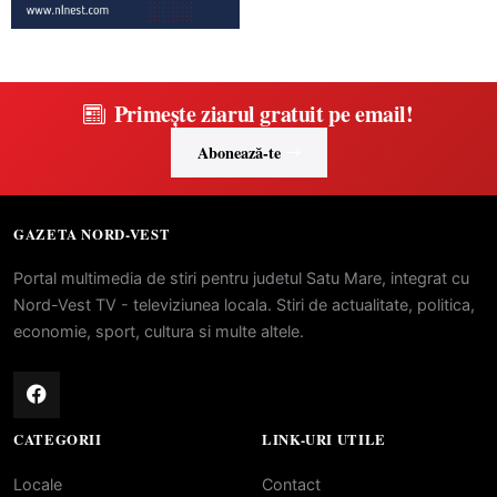
Primește ziarul gratuit pe email!
Abonează-te
GAZETA NORD-VEST
Portal multimedia de stiri pentru judetul Satu Mare, integrat cu
Nord-Vest TV - televiziunea locala. Stiri de actualitate, politica,
economie, sport, cultura si multe altele.
CATEGORII
LINK-URI UTILE
Locale
Contact