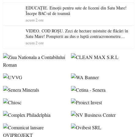
EDUCAȚIE. Emoții pentru sute de liceeni din Satu Mare!
Începe BAC-ul de toamnă
acum 2 ore
VIDEO. COD ROȘU. Zeci de hectare mistuite de flăcări în
Satu Mare! Pompierii au dus o luptă contracronometru
pentru a salva o pădure de la dezastru
acum 2 ore