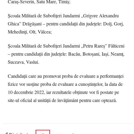
Caraș-Severin, Satu Mare, Timiș;
Școala Militară de Subofițeri Jandarmi „Grigore Alexandru
Ghica” Drăgășani – pentru candidații din județele: Dolj, Gorj,
Mehedinți, Olt, Vâlcea;
Școala Militară de Subofițeri Jandarmi „Petru Rareș” Fălticeni
– pentru candidații din județele: Bacău, Botoșani, Iași, Neamț,
Suceava, Vaslui.
Candidații care au promovat proba de evaluare a performanței
fizice vor susține proba de evaluare a cunoștințelor, la data de
10 decembrie 2022, iar rezultatele obținute vor fi postate pe
site-ul oficial al unității de învățământ pentru care optează.