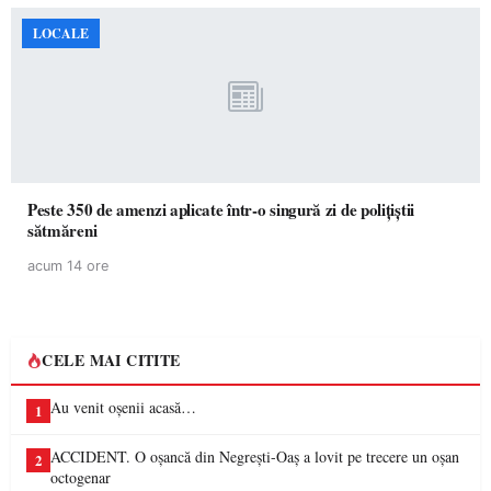
LOCALE
Peste 350 de amenzi aplicate într-o singură zi de polițiștii
sătmăreni
acum 14 ore
CELE MAI CITITE
Au venit oșenii acasă…
1
ACCIDENT. O oșancă din Negrești-Oaș a lovit pe trecere un oșan
2
octogenar