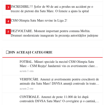
INCREDIBIL!!! Șofer de 90 de ani a produs un accident pe o
3
trecere de pietoni din Satu Mare. O femeie a ajuns la spital
CSM Olimpia Satu Mare revine în Liga 2!
4
DEZVOLTARE. Moment important pentru comuna Moftin.
5
Drumuri modernizate inaugurate în prezența autorităților județene
DIN ACEEAȘI CATEGORIE
FOTBAL. Măsuri speciale la meciul CSM Olimpia Satu
Mare – CSM Reșița! Jandarmii vin cu avertismente clare
pentru suporteri
acum 1 ora
VERIFICĂRI. Amenzi și avertismente pentru crescătorii de
animale din Satu Mare! DSVSA anunță controale în toate
gospodăriile și face apel la respectarea legii
acum 2 ore
CONTROALE. Amenzi de peste 11.000 de lei după
controalele DSVSA Satu Mare! O covrigărie și o cantină,