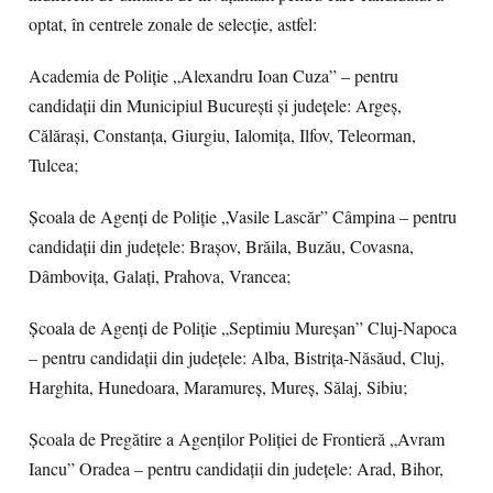
optat, în centrele zonale de selecție, astfel:
Academia de Poliție „Alexandru Ioan Cuza” – pentru
candidații din Municipiul București și județele: Argeș,
Călărași, Constanța, Giurgiu, Ialomița, Ilfov, Teleorman,
Tulcea;
Școala de Agenți de Poliție „Vasile Lascăr” Câmpina – pentru
candidații din județele: Brașov, Brăila, Buzău, Covasna,
Dâmbovița, Galați, Prahova, Vrancea;
Școala de Agenți de Poliție „Septimiu Mureșan” Cluj-Napoca
– pentru candidații din județele: Alba, Bistrița-Năsăud, Cluj,
Harghita, Hunedoara, Maramureș, Mureș, Sălaj, Sibiu;
Școala de Pregătire a Agenților Poliției de Frontieră „Avram
Iancu” Oradea – pentru candidații din județele: Arad, Bihor,